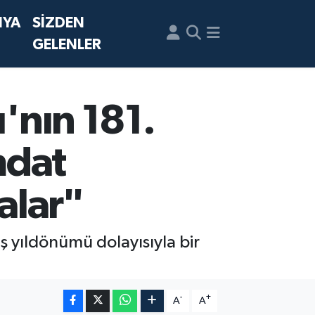
NYA
SİZDEN
GELENLER
ı'nın 181.
mdat
alar"
uş yıldönümü dolayısıyla bir
-
+
A
A