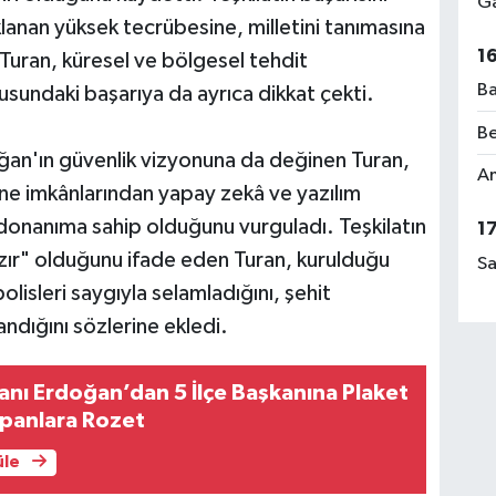
Ga
anan yüksek tecrübesine, milletini tanımasına
1
Turan, küresel ve bölgesel tehdit
Ba
undaki başarıya da ayrıca dikkat çekti.
Be
n'ın güvenlik vizyonuna da değinen Turan,
Am
ne imkânlarından yapay zekâ ve yazılım
 donanıma sahip olduğunu vurguladı. Teşkilatın
1
azır" olduğunu ifade eden Turan, kurulduğu
Sa
sleri saygıyla selamladığını, şehit
andığını sözlerine ekledi.
nı Erdoğan’dan 5 İlçe Başkanına Plaket
apanlara Rozet
üle