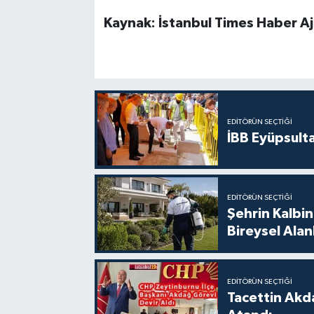
Kaynak: İstanbul Times Haber Aj
EDITÖRÜN SEÇTIĞI
İBB Eyüpsult
EDITÖRÜN SEÇTIĞI
Şehrin Kalbin
Bireysel Ala
EDITÖRÜN SEÇTIĞI
Tacettin Akd