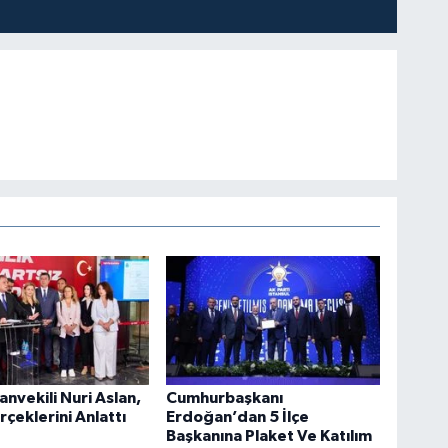
anvekili Nuri Aslan,
Cumhurbaşkanı
rçeklerini Anlattı
Erdoğan’dan 5 İlçe
Başkanına Plaket Ve Katılım