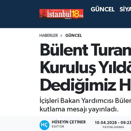
GÜNCEL
SİY
HABERLER
GÜNCEL
Bülent Turan'
Kuruluş Yıl
Dediğimiz H
İçişleri Bakan Yardımcısı Büle
kutlama mesajı yayınladı.
HÜSEYIN ÇETINER
10.04.2026 - 09:2
EDITÖR
YAYINLANMA