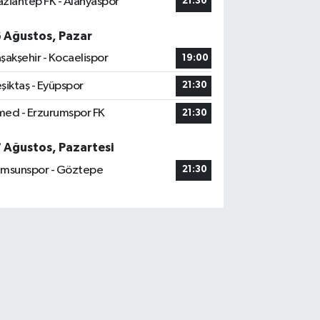
ziantep FK - Alanyaspor
21:30
6 Ağustos, Pazar
şakşehir - Kocaelispor
19:00
şiktaş - Eyüpspor
21:30
ed - Erzurumspor FK
21:30
7 Ağustos, Pazartesi
msunspor - Göztepe
21:30