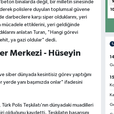
"beton binalarda değil, bir milletin sinesinde
ederek polislere duyulan toplumsal güvene
1
de darbecilere karşı siper olduklarını, yeri
 mücadele ettiklerini, yeri geldiğinde
ıklarını anlatan Turan, "Hangi görevi
ehit, ya gazi oldular" dedi.
er Merkezi - Hüseyin
1
Ga
ve siber dünyada kesintisiz görev yaptığını
1
r yerde yanı başımızda onlar" ifadesini
Ko
Ka
 Türk Polis Teşkilatı'nın dünyadaki muadilleri
Ge
i olduğunu kaydetti. Teşkilatın başarısını