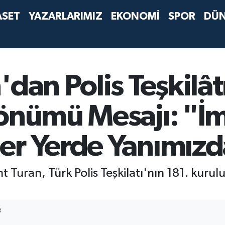
ASET
YAZARLARIMIZ
EKONOMİ
SPOR
DÜ
dan Polis Teşkilât
dönümü Mesajı: "İ
er Yerde Yanımızd
nt Turan, Türk Polis Teşkilatı'nın 181. kurul
3