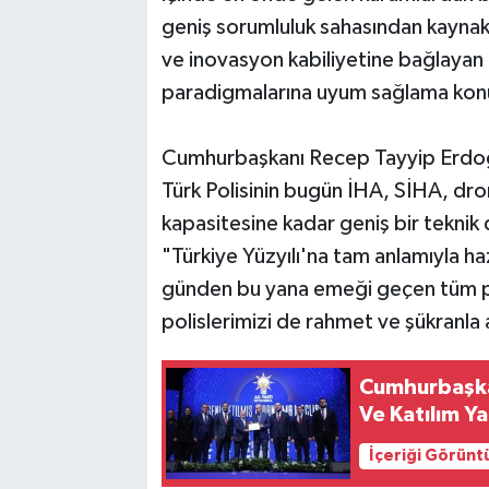
geniş sorumluluk sahasından kaynakl
ve inovasyon kabiliyetine bağlayan 
paradigmalarına uyum sağlama konus
Cumhurbaşkanı Recep Tayyip Erdoğa
Türk Polisinin bugün İHA, SİHA, dro
kapasitesine kadar geniş bir teknik
"Türkiye Yüzyılı'na tam anlamıyla h
günden bu yana emeği geçen tüm poli
polislerimizi de rahmet ve şükranla 
Cumhurbaşka
Ve Katılım Y
İçeriği Görünt