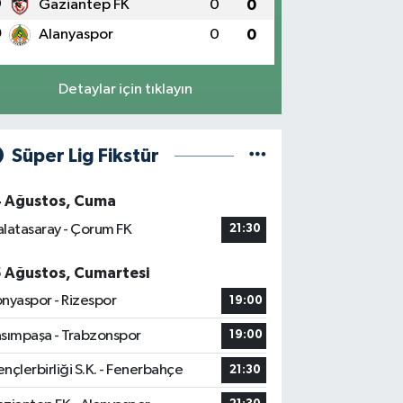
9
Gaziantep FK
0
0
0
Alanyaspor
0
0
Detaylar için tıklayın
Süper Lig Fikstür
4 Ağustos, Cuma
latasaray - Çorum FK
21:30
5 Ağustos, Cumartesi
nyaspor - Rizespor
19:00
sımpaşa - Trabzonspor
19:00
nçlerbirliği S.K. - Fenerbahçe
21:30