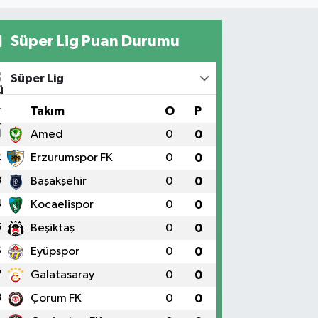
Süper Lig Puan Durumu
Süper Lig
#
Takım
O
P
1
Amed
0
0
2
Erzurumspor FK
0
0
3
Başakşehir
0
0
4
Kocaelispor
0
0
5
Beşiktaş
0
0
6
Eyüpspor
0
0
7
Galatasaray
0
0
8
Çorum FK
0
0