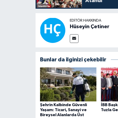
Atandı
EDITÖR HAKKINDA
Hüseyin Çetiner
Bunlar da ilginizi çekebilir
Şehrin Kalbinde Güvenli
İBB Başk
Yaşam: Ticari, Sanayi ve
Tuzla Ge
Bireysel Alanlarda Üst