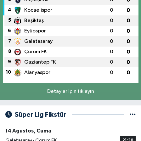
4
Kocaelispor
0
0
5
Beşiktaş
0
0
6
Eyüpspor
0
0
7
Galatasaray
0
0
8
Çorum FK
0
0
9
Gaziantep FK
0
0
10
Alanyaspor
0
0
Detaylar için tıklayın
Süper Lig Fikstür
14 Ağustos, Cuma
Galatasaray - Çorum FK
21:30