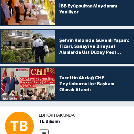
İBB Eyüpsultan Meydanını
Yeniliyor
Şehrin Kalbinde Güvenli Yaşam:
Ticari, Sanayi ve Bireysel
Alanlarda Üst Düzey Pest
Kontrol
Tacettin Akdağ CHP
Zeytinburnu ilçe Başkanı
Olarak Atandı
EDITÖR HAKKINDA
TE Bilisim