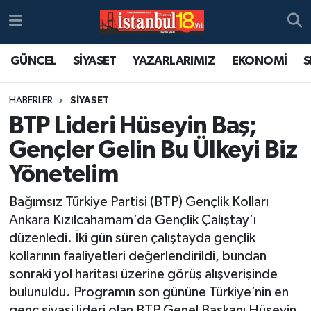
GÜNCEL
SİYASET
YAZARLARIMIZ
EKONOMİ
S
HABERLER
SİYASET
BTP Lideri Hüseyin Baş;
Gençler Gelin Bu Ülkeyi Biz
Yönetelim
Bağımsız Türkiye Partisi (BTP) Gençlik Kolları
Ankara Kızılcahamam’da Gençlik Çalıştay’ı
düzenledi. İki gün süren çalıştayda gençlik
kollarının faaliyetleri değerlendirildi, bundan
sonraki yol haritası üzerine görüş alışverişinde
bulunuldu. Programın son gününe Türkiye’nin en
genç siyasi lideri olan BTP Genel Başkanı Hüseyin