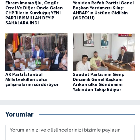
Ekrem İmamoğlu, Özgür
Yeniden Refah Partisi Genel
Özel Ve Diğer Önde Gelen
Başkan Yardımcısı Kılııç:
CHP’lilerin Kurduğu; YENİ
AHBAP’ın Üstüne Gidilsin
PARTİ BİSMİLLAH DEYİP
(VİDEOLU)
SAHALARA İNDİ
AK Parti İstanbul
Saadet Partisinin Genç
Milletvekilleri saha
Dinamik Genel Başkanı
çalışmalarını sürdürüyor
Arıkan ülke Gündemini
Yakından Takip Ediyor
Yorumlar