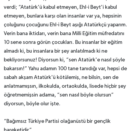
verdi; “Atatürk'ü kabul etmeyen, Ehl-i Beyt'i kabul
etmeyen, bunlara karşı olan insanlar var ya, hepsinin
çoluğunu çocuğunu Ehl-i Beyt aşığı Atatürkçü yaparım.
Verin bana iktidarı, verin bana Milli Eğitim müfredatını
10 sene sonra görün çocukları. Bu insanlar bir eğitim
almadı ki, bu insanlara bir şey anlatılmadı ki ne
bekliyorsunuz! Diyorsun ki, “sen Atatürk'e nasıl şöyle
bakarsın!” Yahu adamın 100 tane tanıdığı var, hepsi de
sabah akşam Atatürk'ü kötülemiş, ne bilsin, sen de
anlatmamışsın, ilkokulda, ortaokulda, lisede hiçbir şey
öğretmemişsin adama, “sen nasıl böyle olursun”
diyorsun, böyle olur işte.
“Bağımsız Türkiye Partisi olağanüstü bir gençlik
hareketidir”