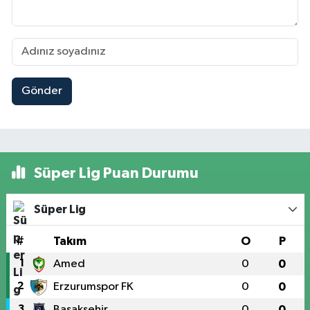
Gönder
Süper Lig Puan Durumu
Süper Lig
#
Takım
O
P
1
Amed
0
0
2
Erzurumspor FK
0
0
3
Başakşehir
0
0