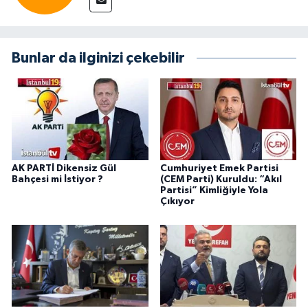
Bunlar da ilginizi çekebilir
AK PARTİ Dikensiz Gül
Cumhuriyet Emek Partisi
Bahçesi mi İstiyor ?
(CEM Parti) Kuruldu: “Akıl
Partisi” Kimliğiyle Yola
Çıkıyor