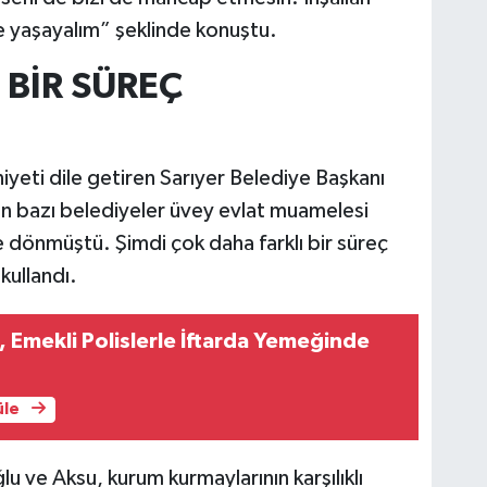
r’de yaşayalım” şeklinde konuştu.
 BİR SÜREÇ
eti dile getiren Sarıyer Belediye Başkanı
 bazı belediyeler üvey evlat muamelesi
 dönmüştü. Şimdi çok daha farklı bir süreç
kullandı.
 Emekli Polislerle İftarda Yemeğinde
üle
u ve Aksu, kurum kurmaylarının karşılıklı