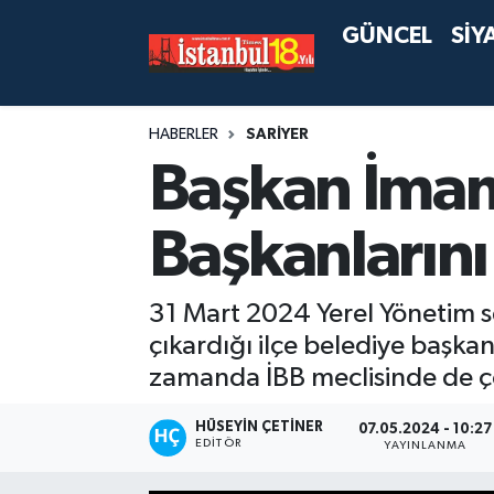
GÜNCEL
SİY
HABERLER
SARİYER
Başkan İmam
Başkanlarını
31 Mart 2024 Yerel Yönetim s
çıkardığı ilçe belediye başka
zamanda İBB meclisinde de ço
HÜSEYIN ÇETINER
07.05.2024 - 10:27
EDITÖR
YAYINLANMA