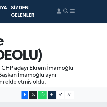
NYA
SİZDEN
GELENLER
e
İDEOLU)
nan CHP adayı Ekrem İmamoğlu
i. Başkan İmamoğlu aynı
ı elde etmiş oldu.
-
+
A
A