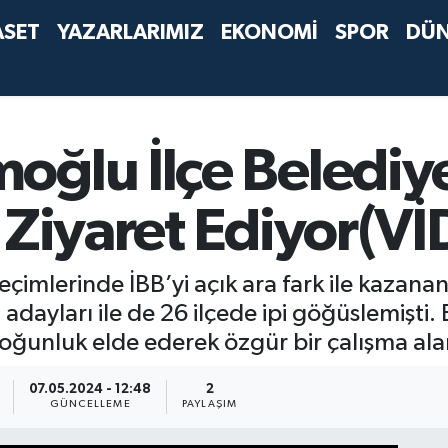
ASET
YAZARLARIMIZ
EKONOMİ
SPOR
DÜ
oğlu İlçe Belediy
 Ziyaret Ediyor(V
eçimlerinde İBB’yi açık ara fark ile kaza
n adayları ile de 26 ilçede ipi göğüslemişt
ğunluk elde ederek özgür bir çalışma alan
07.05.2024 - 12:48
2
GÜNCELLEME
PAYLAŞIM