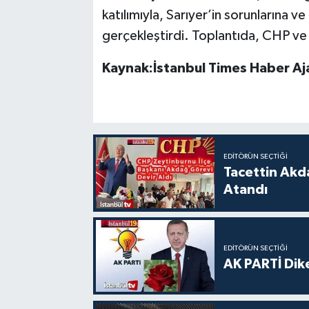
katılımıyla, Sarıyer’in sorunlarına 
gerçekleştirdi. Toplantıda, CHP ve 
Kaynak:İstanbul Times Haber Aja
EDITÖRÜN SEÇTIĞI
Tacettin Akd
Atandı
EDITÖRÜN SEÇTIĞI
AK PARTİ Dike