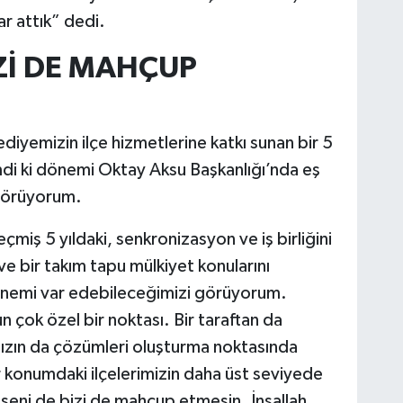
r attık” dedi.
İZİ DE MAHÇUP
diyemizin ilçe hizmetlerine katkı sunan bir 5
mdi ki dönemi Oktay Aksu Başkanlığı’nda eş
görüyorum.
miş 5 yıldaki, senkronizasyon ve iş birliğini
ve bir takım tapu mülkiyet konularını
dönemi var edebileceğimizi görüyorum.
n çok özel bir noktası. Bir taraftan da
ımızın da çözümleri oluşturma noktasında
r konumdaki ilçelerimizin daha üst seviyede
seni de bizi de mahcup etmesin. İnşallah