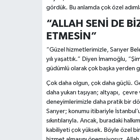
gördük. Bu anlamda çok özel adımla
“ALLAH SENİ DE B
ETMESİN”
“Güzel hizmetlerimizle, Sarıyer Bele
yılı yaşattık.” Diyen İmamoğlu, “Şi
güdümlü olarak çok başka yerden 
Çok daha olgun, çok daha güçlü. Geç
daha yukarı taşıyan; altyapı, çevre 
deneyimlerimizle daha pratik bir 
Sarıyer; konumu itibariyle İstanbul’u
sıkıntılarıyla. Ancak, buradaki halk
kabiliyeti çok yüksek. Böyle özel bi
hizmet almasını önemsiyoruz. Allah 