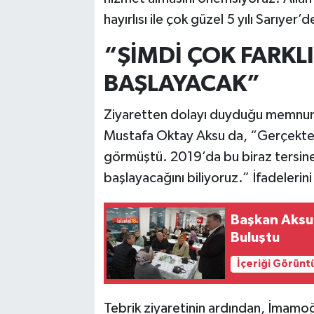
hayırlısı ile çok güzel 5 yılı Sarıye
“ŞİMDİ ÇOK FARKLI
BAŞLAYACAK”
Ziyaretten dolayı duyduğu memnuniy
Mustafa Oktay Aksu da, “Gerçekten
görmüştü. 2019’da bu biraz tersine
başlayacağını biliyoruz.” İfadelerini 
Başkan Aksu,
Buluştu
İçeriği Görünt
Tebrik ziyaretinin ardından, İmamoğl