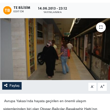
TE BILISIM
14.06.2013 - 23:12
EDITÖR
YAYINLANMA
Paylaş
-
+
A
A
Avrupa Yakası'nda hayata geçirilen en önemli ulaşım
sistemlerinden biri olan Otogar-Bağcılar-Başakşehir Hattı’nın