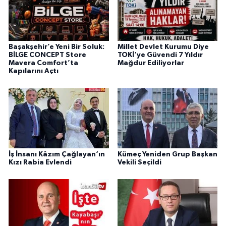
Başakşehir’e Yeni Bir Soluk:
Millet Devlet Kurumu Diye
BİLGE CONCEPT Store
TOKİ'ye Güvendi 7 Yıldır
Mavera Comfort’ta
Mağdur Ediliyorlar
Kapılarını Açtı
İş İnsanı Kâzım Çağlayan‘ın
Kümeç Yeniden Grup Başkan
Kızı Rabia Evlendi
Vekili Seçildi