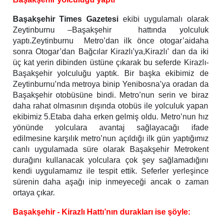
Başakşehir Times Gazetesi
ekibi uygulamalı olarak
Zeytinburnu –Başakşehir hattında yolculuk
yaptı.Zeytinburnu Metro’dan ilk önce otogar’aidaha
sonra Otogar’dan Bağcılar Kirazlı’ya,Kirazlı’ dan da iki
üç kat yerin dibinden üstüne çıkarak bu seferde Kirazlı-
Başakşehir yolculuğu yaptık. Bir başka ekibimiz de
Zeytinburnu’nda metroya binip Yenibosna’ya oradan da
Başakşehir otobüsüne bindi. Metro’nun serin ve biraz
daha rahat olmasının dışında otobüs ile yolculuk yapan
ekibimiz 5.Etaba daha erken gelmiş oldu. Metro’nun hız
yönünde yolculara avantaj sağlayacağı ifade
edilmesine karşılık metro’nun açıldığı ilk gün yaptığımız
canlı uygulamada süre olarak Başakşehir Metrokent
durağını kullanacak yolculara çok şey sağlamadığını
kendi uygulamamız ile tespit ettik. Seferler yerleşince
sürenin daha aşağı inip inmeyeceği ancak o zaman
ortaya çıkar.
Başakşehir - Kirazlı Hattı’nın durakları ise şöyle: