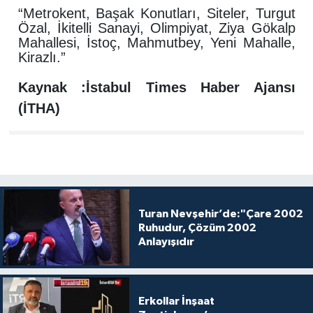
“Metrokent, Başak Konutları, Siteler, Turgut
Özal, İkitelli Sanayi, Olimpiyat, Ziya Gökalp
Mahallesi, İstoç, Mahmutbey, Yeni Mahalle,
Kirazlı.”
Kaynak :İstabul Times Haber Ajansı
(İTHA)
Turan Nevşehir’de:"Çare 2002
Ruhudur, Çözüm 2002
Anlayışıdır
Erkollar İnşaat