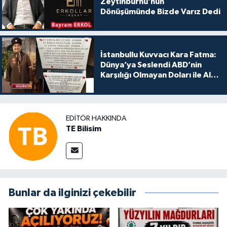
Zeytinburnu’nun
Dönüşümünde Bizde Varız Dedi
İstanbullu Kuvvacı Kara Fatma:
Dünya’ya Seslendi ABD’nin
Karşılığı Olmayan Doları ile Alış
Veriş Yapmayın Dedi
EDITÖR HAKKINDA
TE Bilisim
Bunlar da ilginizi çekebilir