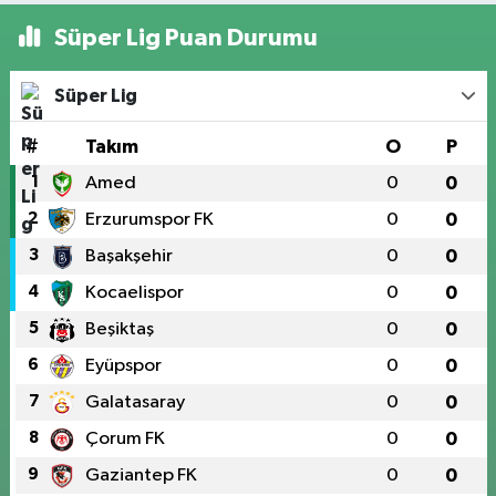
Süper Lig Puan Durumu
Süper Lig
#
Takım
O
P
1
Amed
0
0
2
Erzurumspor FK
0
0
3
Başakşehir
0
0
4
Kocaelispor
0
0
5
Beşiktaş
0
0
6
Eyüpspor
0
0
7
Galatasaray
0
0
8
Çorum FK
0
0
9
Gaziantep FK
0
0