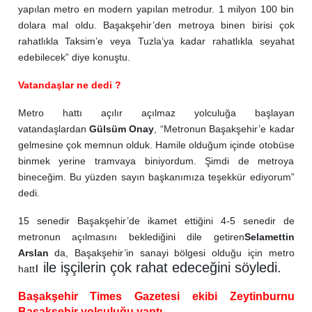
yapılan metro en modern yapılan metrodur. 1 milyon 100 bin
dolara mal oldu. Başakşehir’den metroya binen birisi çok
rahatlıkla Taksim’e veya Tuzla’ya kadar rahatlıkla seyahat
edebilecek” diye konuştu.
Vatandaşlar ne dedi ?
Metro hattı açılır açılmaz yolculuğa başlayan
vatandaşlardan
Gülsüm Onay
, “Metronun Başakşehir’e kadar
gelmesine çok memnun olduk. Hamile olduğum içinde otobüse
binmek yerine tramvaya biniyordum. Şimdi de metroya
bineceğim. Bu yüzden sayın başkanımıza teşekkür ediyorum”
dedi.
15 senedir Başakşehir’de ikamet ettiğini 4-5 senedir de
metronun açılmasını beklediğini dile getiren
Selamettin
Arslan
da, Başakşehir’in sanayi bölgesi olduğu için metro
ı ile işçilerin çok rahat edeceğini söyledi.
hatt
Başakşehir Times Gazetesi ekibi Zeytinburnu
Başakşehir yolculuğu yaptı