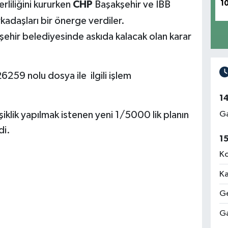
1
rliliğini kururken
CHP
Başakşehir ve İBB
kadaşları bir önerge verdiler.
ehir belediyesinde askıda kalacak olan karar
6259 nolu dosya ile ilgili işlem
1
Ga
şiklik yapılmak istenen yeni 1/5000 lik planın
di.
1
Ko
Ka
3
Ge
Ga