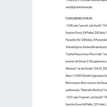
Ticaret A.Ş.’nce plan tadilatı yapı
verildiği belirlenmiştir.
PLANLARDAKİ DURUM:
- 1266 ada 1 parsel, üst ölçekli "24.
Esenler İlçesi, 64 Pafta,1262 Ada, 
Parseller İle 1286 Ada, 8 Parselde
Yüksekliğinin Serbest Bırakılmasın
Tadilat Nazım İmar Planı'nda" k
kısmen de Emsal:2.00 yapılanma ş
Merkezi" ve alt ölçekli "04.07.2003
Alanı 1/1000 Ölçekli Uygulama İm
Rekreasyon Alanı kısmen de Emsa
şartlarında, "Mahalle Merkezi" l
- 1251 ada 11 parsel, üst ölçekli "16
Esenler İlçesi 64 Pafta, 1251 Ada 1