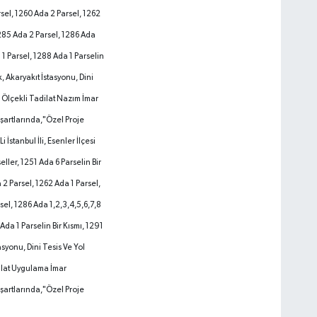
rsel, 1260 Ada 2 Parsel, 1262
1285 Ada 2 Parsel, 1286 Ada
 1 Parsel, 1288 Ada 1 Parselin
k, Akaryakıt İstasyonu, Dini
0 Ölçekli Tadilat Nazım İmar
şartlarında,"Özel Proje
i İstanbul İli, Esenler İlçesi
eller, 1251 Ada 6 Parselin Bir
 2 Parsel, 1262 Ada 1 Parsel,
el, 1286 Ada 1,2,3,4,5,6,7,8
Ada 1 Parselin Bir Kısmı, 1291
asyonu, Dini Tesis Ve Yol
ilat Uygulama İmar
şartlarında,"Özel Proje