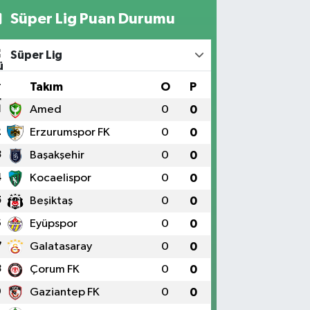
Süper Lig Puan Durumu
Süper Lig
#
Takım
O
P
1
Amed
0
0
2
Erzurumspor FK
0
0
3
Başakşehir
0
0
4
Kocaelispor
0
0
5
Beşiktaş
0
0
6
Eyüpspor
0
0
7
Galatasaray
0
0
8
Çorum FK
0
0
9
Gaziantep FK
0
0