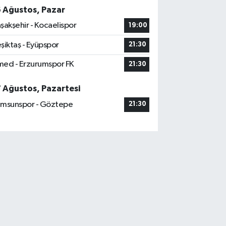
6 Ağustos, Pazar
şakşehir - Kocaelispor
19:00
şiktaş - Eyüpspor
21:30
ed - Erzurumspor FK
21:30
7 Ağustos, Pazartesi
msunspor - Göztepe
21:30