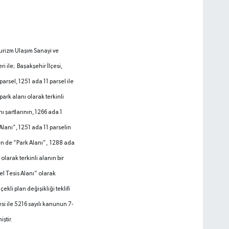
urizm Ulaşım Sanayi ve
eri ile; Başakşehir İlçesi,
arsel, 1251 ada 11 parsel ile
ark alanı olarak terkinli
ı şartlarının, 1266 ada 1
Alanı”, 1251 ada 11 parselin
n de “Park Alanı”, 1288 ada
olarak terkinli alanın bir
el Tesis Alanı” olarak
kli plan değişikliği teklifi
si ile 5216 sayılı kanunun 7-
ştir.