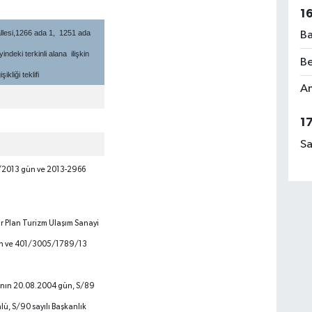
1
llesi,1266 ada 1, 1251 ada
Ba
ndeki terkinli alana ilişkin
Be
kliği teklifi
Am
1
Sa
/2013 gün ve 2013-2966
nda;
ar Plan Turizm Ulaşım Sanayi
gün ve 401/3005/1789/13
’nın 20.08.2004 gün, S/89
lü, S/90 sayılı Başkanlık