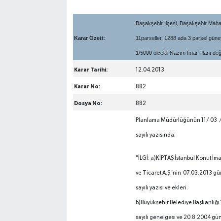
Başakşehir İlçesi, Başakşehir Maha
Karar Özeti:
11parseller, 1288 ada 3 parsel güneyi
1/5000 ölçekli Nazım İmar Planı değişi
Karar Tarihi:
12.04.2013
Karar No:
882
Dosya No:
882
Planlama Müdürlüğünün 11/ 03 
sayılı yazısı
"İLGİ: a)KİPTAŞ İstanbul Konut İm
ve Ticaret A.Ş.’nin 07.03.2013 
sayılı yazısı ve ekleri.
b)Büyükşehir Belediye Başkanlığı
sayılı genelgesi ve 20.8.2004 gün