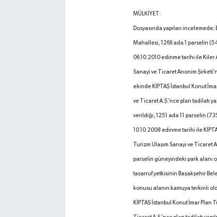
MÜLKİYET:
Dosyasında yapılan incelemede; B
Mahallesi, 1266 ada 1 parselin (5
06.10.2010 edinme tarihi ile Kiler 
Sanayi ve Ticaret Anonim Şirketi'ne
ekinde KİPTAŞ İstanbul Konut İma
ve Ticaret A.Ş.’nce plan tadilatı y
verildiği, 1251 ada 11 parselin (73
10.10.2008 edinme tarihi ile KİPT
Turizm Ulaşım Sanayi ve Ticaret A
parselin güneyindeki park alanı o
tasarruf yetkisinin Başakşehir Bel
konusu alanın kamuya terkinli old
KİPTAŞ İstanbul Konut İmar Plan T