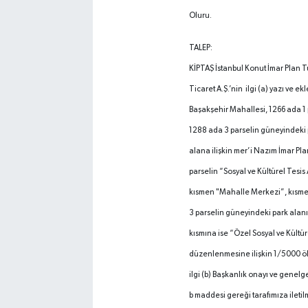
Oluru.
TALEP:
KİPTAŞ İstanbul Konut İmar Plan T
Ticaret A.Ş.’nin ilgi (a) yazı ve ekl
Başakşehir Mahallesi, 1266 ada 1 p
1288 ada 3 parselin güneyindeki p
alana ilişkin mer’i Nazım İmar Plan
parselin “Sosyal ve Kültürel Tesis 
kısmen "Mahalle Merkezi”, kısme
3 parselin güneyindeki park alanı 
kısmına ise “Özel Sosyal ve Kültür
düzenlenmesine ilişkin 1/5000 ölçe
ilgi (b) Başkanlık onayı ve genelge
b maddesi gereği tarafımıza iletilmi