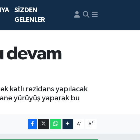
NYA
SİZDEN
GELENLER
mu devam
ek katlı rezidans yapılacak
 tane yürüyüş yaparak bu
-
+
A
A