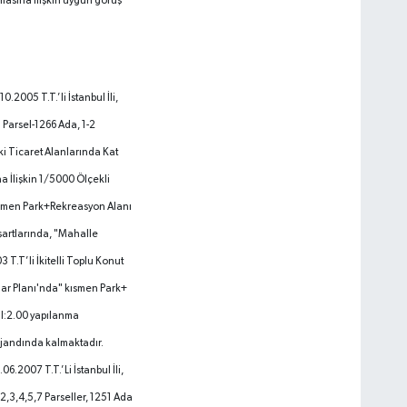
lmasına ilişkin uygun görüş
10.2005 T.T.’li İstanbul İli,
1 Parsel-1266 Ada, 1-2
ki Ticaret Alanlarında Kat
a İlişkin 1/5000 Ölçekli
ısmen Park+Rekreasyon Alanı
artlarında, "Mahalle
 T.T’li İkitelli Toplu Konut
ar Planı'nda" kısmen Park+
l:2.00 yapılanma
ejandında kalmaktadır.
.06.2007 T.T.’Li İstanbul İli,
,2,3,4,5,7 Parseller, 1251 Ada