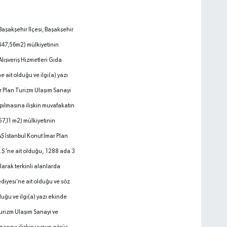
aşakşehir İlçesi, Başakşehir
447,56m2) mülkiyetinin
Alışveriş Hizmetleri Gıda
 ait olduğu ve ilgi(a) yazı
r Plan Turizm Ulaşım Sanayi
apılmasına ilişkin muvafakatın
57,11 m2) mülkiyetinin
AŞ İstanbul Konut İmar Plan
.Ş.’ne ait olduğu, 1288 ada 3
larak terkinli alanlarda
ediyesi’ne ait olduğu ve söz
uğu ve ilgi(a) yazı ekinde
urizm Ulaşım Sanayi ve