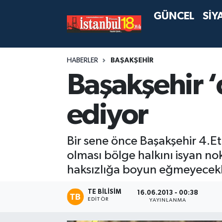
GÜNCEL
SİY
HABERLER
BAŞAKŞEHİR
Başakşehir 
ediyor
Bir sene önce Başakşehir 4.Et
olması bölge halkını isyan no
haksızlığa boyun eğmeyecekle
TE BILISIM
16.06.2013 - 00:38
EDITÖR
YAYINLANMA