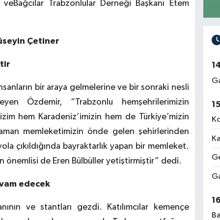
 veBağcılar Trabzonlular Derneği Başkanı Etem
üseyin Çetiner
tir
1
Ga
anların bir araya gelmelerine ve bir sonraki nesli
leyen Özdemir, “Trabzonlu hemşehrilerimizin
1
bizim hem Karadeniz’imizin hem de Türkiye’mizin
Ko
r zaman memleketimizin önde gelen şehirlerinden
Ka
yola çıkıldığında bayraktarlık yapan bir memleket.
Ge
En önemlisi de Eren Bülbüller yetiştirmiştir” dedi.
Ga
evam edecek
1
lanının ve stantları gezdi. Katılımcılar kemençe
Ba