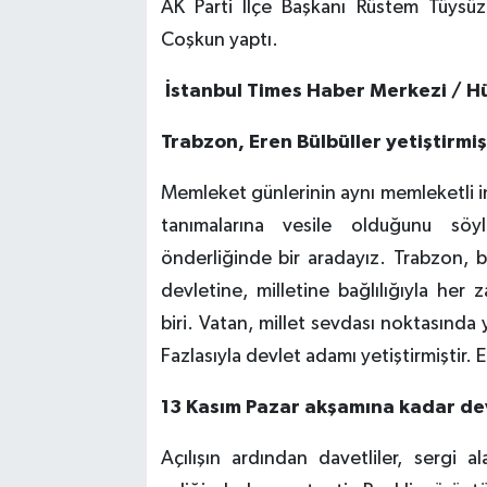
AK Parti İlçe Başkanı Rüstem Tüysüz
Coşkun yaptı.
İstanbul Times Haber Merkezi / H
Trabzon, Eren Bülbüller yetiştirmiş
Memleket günlerinin aynı memleketli ins
tanımalarına vesile olduğunu söy
önderliğinde bir aradayız. Trabzon, 
devletine, milletine bağlılığıyla he
biri. Vatan, millet sevdası noktasında 
Fazlasıyla devlet adamı yetiştirmiştir. 
13 Kasım Pazar akşamına kadar d
Açılışın ardından davetliler, sergi a