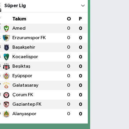
Süper Lig
#
Takım
O
P
1
Amed
0
0
2
Erzurumspor FK
0
0
3
Başakşehir
0
0
4
Kocaelispor
0
0
5
Beşiktaş
0
0
6
Eyüpspor
0
0
7
Galatasaray
0
0
8
Çorum FK
0
0
9
Gaziantep FK
0
0
0
Alanyaspor
0
0