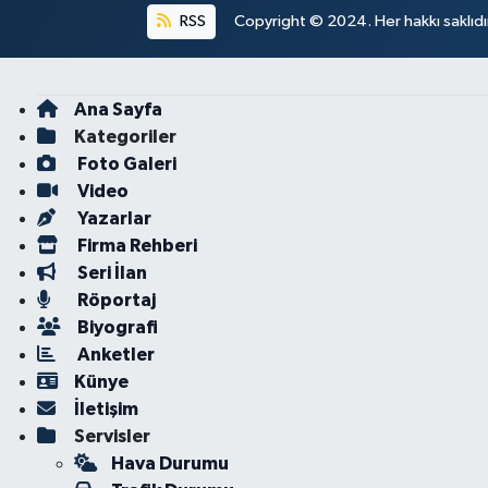
RSS
Copyright © 2024. Her hakkı saklıdı
Ana Sayfa
Kategoriler
Foto Galeri
Video
Yazarlar
Firma Rehberi
Seri İlan
Röportaj
Biyografi
Anketler
Künye
İletişim
Servisler
Hava Durumu