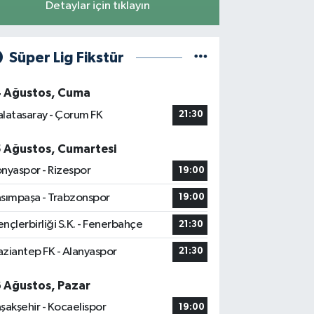
Detaylar için tıklayın
Süper Lig Fikstür
4 Ağustos, Cuma
latasaray - Çorum FK
21:30
5 Ağustos, Cumartesi
nyaspor - Rizespor
19:00
sımpaşa - Trabzonspor
19:00
nçlerbirliği S.K. - Fenerbahçe
21:30
ziantep FK - Alanyaspor
21:30
6 Ağustos, Pazar
şakşehir - Kocaelispor
19:00