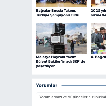
Bağcılar Boccia Takımı,
2025 yılı
Türkiye Şampiyonu Oldu
hizmetler
Malatya Hayranı Yavuz
4. Bağcıl
Bülent Bakiler’in adı BKF’de
yaşatılıyor
Yorumlar