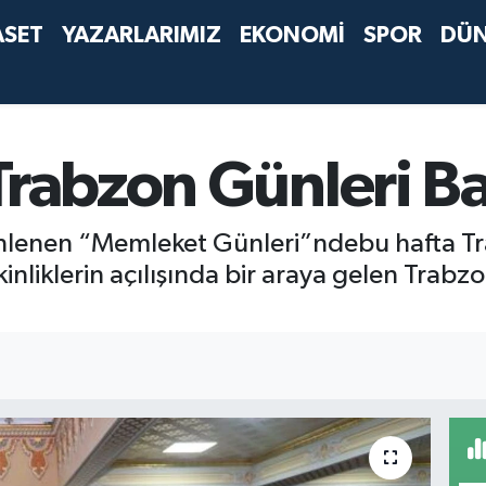
ASET
YAZARLARIMIZ
EKONOMİ
SPOR
DÜ
Trabzon Günleri Ba
enlenen “Memleket Günleri”ndebu hafta Tr
kinliklerin açılışında bir araya gelen Trabz