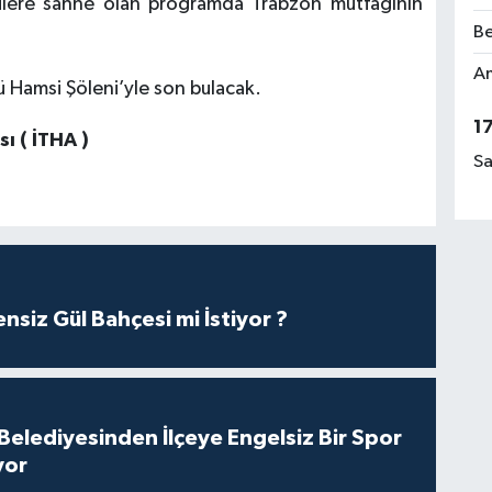
tülere sahne olan programda Trabzon mutfağının
Be
Am
 Hamsi Şöleni’yle son bulacak.
1
ı ( İTHA )
Sa
nsiz Gül Bahçesi mi İstiyor ?
Belediyesinden İlçeye Engelsiz Bir Spor
yor