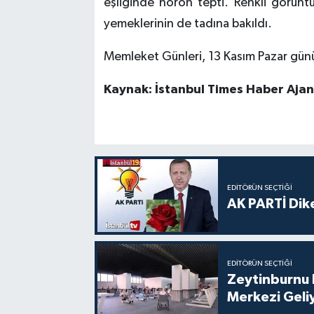
eşliğinde horon tepti. Renkli görün
yemeklerinin de tadına bakıldı.
Memleket Günleri, 13 Kasım Pazar günü
Kaynak: İstanbul Times Haber Ajans
EDITÖRÜN SEÇTIĞI
AK PARTİ Dike
EDITÖRÜN SEÇTIĞI
Zeytinburnu 
Merkezi Geli