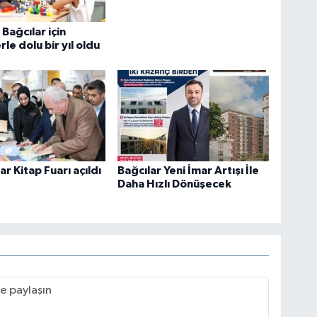
 Bağcılar için
le dolu bir yıl oldu
ar Kitap Fuarı açıldı
Bağcılar Yeni İmar Artışı İle
Daha Hızlı Dönüşecek