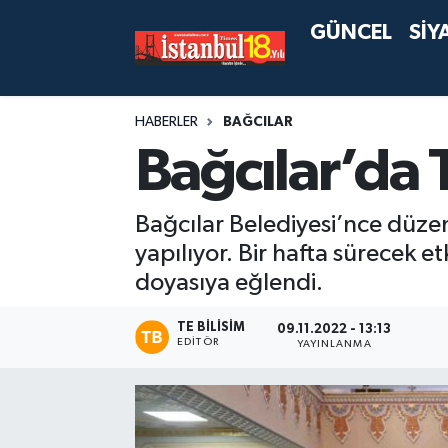
GÜNCEL
SİY
HABERLER
BAĞCILAR
Bağcılar’da 
Bağcılar Belediyesi’nce düz
yapılıyor. Bir hafta sürecek et
doyasıya eğlendi.
TE BILISIM
09.11.2022 - 13:13
EDITÖR
YAYINLANMA