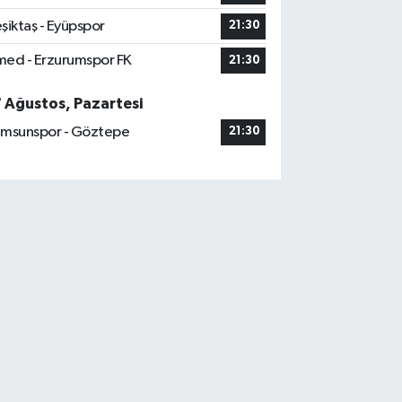
şiktaş - Eyüpspor
21:30
ed - Erzurumspor FK
21:30
7 Ağustos, Pazartesi
msunspor - Göztepe
21:30