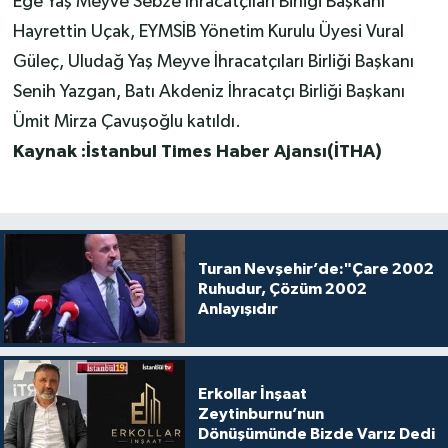
Ege Yaş Meyve Sebze İhracatçıları Birliği Başkanı
Hayrettin Uçak, EYMSİB Yönetim Kurulu Üyesi Vural
Güleç, Uludağ Yaş Meyve İhracatçıları Birliği Başkanı
Senih Yazgan, Batı Akdeniz İhracatçı Birliği Başkanı
Ümit Mirza Çavuşoğlu katıldı.
Kaynak :İstanbul Times Haber Ajansı(İTHA)
Turan Nevşehir’de:"Çare 2002
Ruhudur, Çözüm 2002
Anlayışıdır
Erkollar İnşaat
Zeytinburnu’nun
Dönüşümünde Bizde Varız Dedi