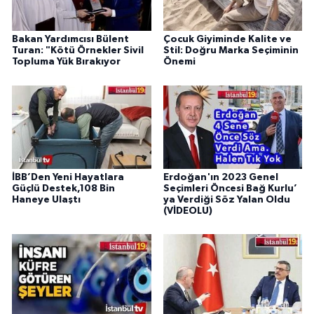
Bakan Yardımcısı Bülent
Çocuk Giyiminde Kalite ve
Turan: "Kötü Örnekler Sivil
Stil: Doğru Marka Seçiminin
Topluma Yük Bırakıyor
Önemi
İBB’Den Yeni Hayatlara
Erdoğan'ın 2023 Genel
Güçlü Destek,108 Bin
Seçimleri Öncesi Bağ Kurlu’
Haneye Ulaştı
ya Verdiği Söz Yalan Oldu
(VİDEOLU)