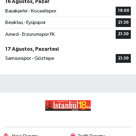
16 Ağustos, Pazar
Başakşehir - Kocaelispor
19:00
Beşiktaş - Eyüpspor
21:30
Amed - Erzurumspor FK
21:30
17 Ağustos, Pazartesi
Samsunspor - Göztepe
21:30
Hava Durumu
Trafik Durumu