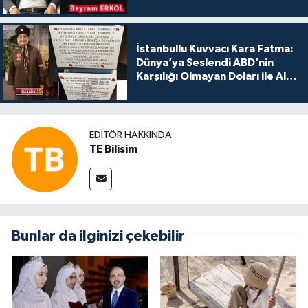
İstanbullu Kuvvacı Kara Fatma:
Dünya’ya Seslendi ABD’nin
Karşılığı Olmayan Doları ile Alış
Veriş Yapmayın Dedi
EDITÖR HAKKINDA
TE Bilisim
Bunlar da ilginizi çekebilir