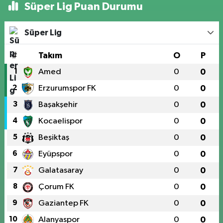
Süper Lig Puan Durumu
Süper Lig
#
Takım
O
P
1
Amed
0
0
2
Erzurumspor FK
0
0
3
Başakşehir
0
0
4
Kocaelispor
0
0
5
Beşiktaş
0
0
6
Eyüpspor
0
0
7
Galatasaray
0
0
8
Çorum FK
0
0
9
Gaziantep FK
0
0
10
Alanyaspor
0
0