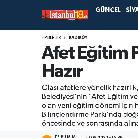
GÜNCEL
SİY
HABERLER
KADIKÖY
Afet Eğitim 
Hazır
Olası afetlere yönelik hazırl
Belediyesi’nin “Afet Eğitim v
olan yeni eğitim dönemi için h
Bilinçlendirme Parkı’nda doğa
öncesinde ve sonrasında alınab
TE BILISIM
27.09.2022 - 15:39