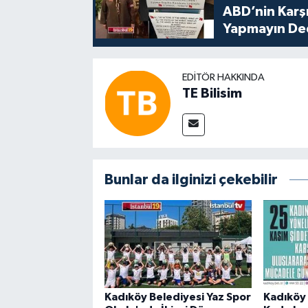
ABD’nin Karşı
Yapmayın De
EDITÖR HAKKINDA
TE Bilisim
Bunlar da ilginizi çekebilir
Kadıköy Belediyesi Yaz Spor
Kadıköy