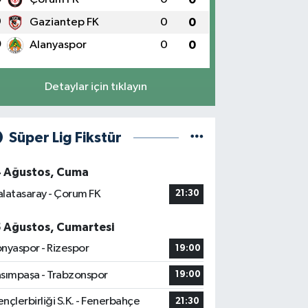
9
Gaziantep FK
0
0
0
Alanyaspor
0
0
Detaylar için tıklayın
Süper Lig Fikstür
4 Ağustos, Cuma
latasaray - Çorum FK
21:30
5 Ağustos, Cumartesi
nyaspor - Rizespor
19:00
sımpaşa - Trabzonspor
19:00
nçlerbirliği S.K. - Fenerbahçe
21:30