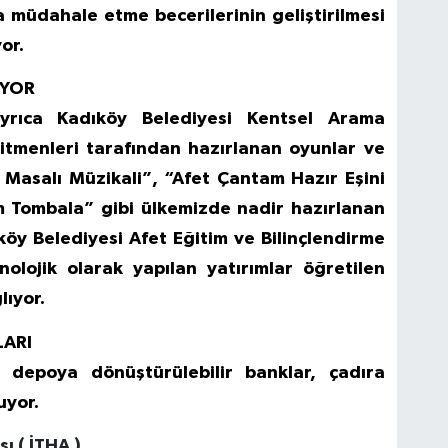
a müdahale etme becerilerinin geliştirilmesi
or.
UYOR
ayrıca Kadıköy Belediyesi Kentsel Arama
tmenleri tarafından hazırlanan oyunlar ve
t Masalı Müzikali”, “Afet Çantam Hazır Eşini
 Tombala” gibi ülkemizde nadir hazırlanan
ıköy Belediyesi Afet Eğitim ve Bilinçlendirme
knolojik olarak yapılan yatırımlar öğretilen
lıyor.
LARI
 depoya dönüştürülebilir banklar, çadıra
uyor.
ı ( İTHA )