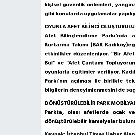
kişisel güvenlik önlemleri, yangın
gibi konularda uygulamalar yapılıy
OYUNLA AFET BİLİNCİ OLUŞTURUL
Afet Bilinçlendirme Parkı’nda 
Kurtarma Takımı (BAK Kadıköy)eği
etkinlikler düzenleniyor. “Bir Afe
Bul” ve “Afet Çantamı Topluyorum
oyunlarla eğitimler veriliyor. Kad
Parkı’nın açılması ile birlikte te
bilgilerin deneyimlenmesini de sağ
DÖNÜŞTÜRÜLEBİLİR PARK MOBİLYA
Parkta, olası afetlerde ocak ve
dönüştürülebilir kamelyalar bulun
Kaynak: İstanbul Times Haber Ajans