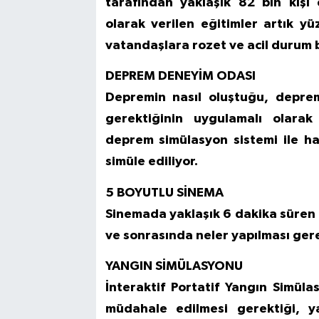
tarafından yaklaşık 82 bin kişi
olarak verilen eğitimler artık 
vatandaşlara rozet ve acil durum bi
DEPREM DENEYİM ODASI
Depremin nasıl oluştuğu, deprem
gerektiğinin uygulamalı olara
deprem simülasyon sistemi ile ha
simüle ediliyor.
5 BOYUTLU SİNEMA
Sinemada yaklaşık 6 dakika süren e
ve sonrasında neler yapılması gerekt
YANGIN SİMÜLASYONU
İnteraktif Portatif Yangın Simüla
müdahale edilmesi gerektiği, y