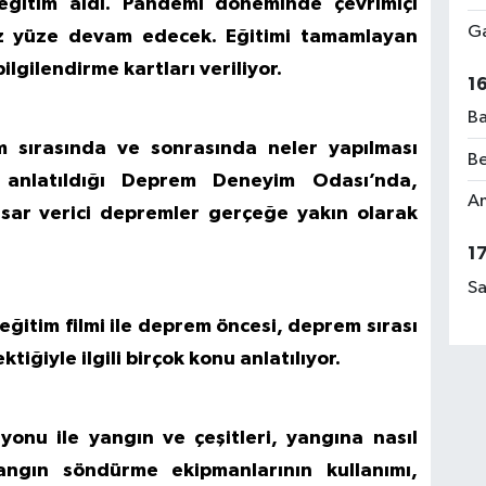
 eğitim aldı. Pandemi döneminde çevrimiçi
Ga
yüz yüze devam edecek. Eğitimi tamamlayan
lgilendirme kartları veriliyor.
1
Ba
 sırasında ve sonrasında neler yapılması
Be
k anlatıldığı Deprem Deneyim Odası’nda,
Am
sar verici depremler gerçeğe yakın olarak
1
Sa
ğitim filmi ile deprem öncesi, deprem sırası
iğiyle ilgili birçok konu anlatılıyor.
syonu ile yangın ve çeşitleri, yangına nasıl
angın söndürme ekipmanlarının kullanımı,