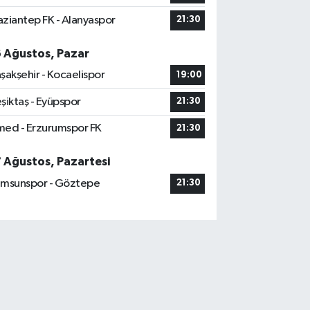
ziantep FK - Alanyaspor
21:30
6 Ağustos, Pazar
şakşehir - Kocaelispor
19:00
şiktaş - Eyüpspor
21:30
ed - Erzurumspor FK
21:30
7 Ağustos, Pazartesi
msunspor - Göztepe
21:30