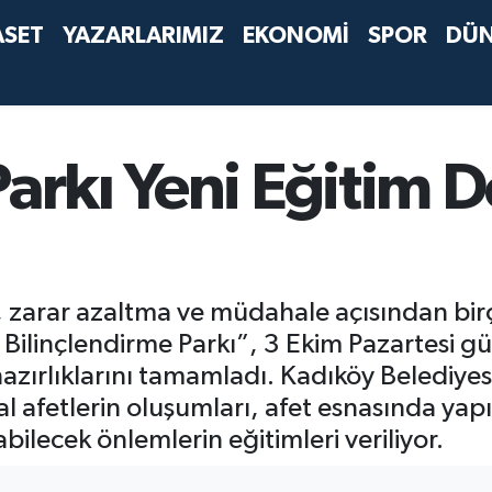
ASET
YAZARLARIMIZ
EKONOMİ
SPOR
DÜ
Parkı Yeni Eğitim
ık, zarar azaltma ve müdahale açısından b
e Bilinçlendirme Parkı”, 3 Ekim Pazartesi 
azırlıklarını tamamladı. Kadıköy Belediyes
l afetlerin oluşumları, afet esnasında yapı
ilecek önlemlerin eğitimleri veriliyor.