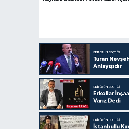
EDITÖRÜN SEÇTIĞI
Turan Nevşe
Anlayışıdır
EDITÖRÜN SEÇTIĞI
Erkollar İnş
Varız Dedi
EDITÖRÜN SEÇTIĞI
İstanbullu Ku