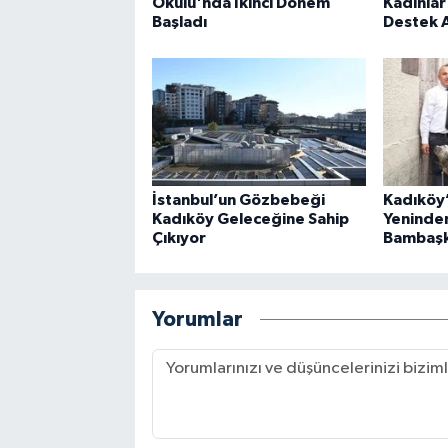
Okulu'nda İkinci Dönem
Kadınlar
Başladı
Destek 
İstanbul’un Gözbebeği
Kadıköy
Kadıköy Geleceğine Sahip
Yeninden
Çıkıyor
Bambaşk
Yorumlar