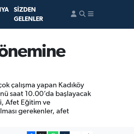
NYA
SİZDEN
GELENLER
 Dönemine
irçok çalışma yapan Kadıköy
günü saat 10.00’da başlayacak
i, Afet Eğitim ve
lması gerekenler, afet