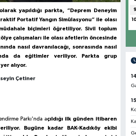
 olarak yapıldığı parkta, “Deprem Deneyim
aktif Portatif Yangın Simülasyonu” ile olası
1
dahale biçimleri öğretiliyor. Sivil toplum
lye çalışmaları ile olası afetlerin öncesinde
nında nasıl davranılacağı, sonrasında nasıl
nda da eğitimler veriliyor. Parkta grup
yer alıyor.
1
üseyin Çetiner
Ga
1
Ko
lendirme Parkı'nda a
çıldığı ilk günden itibaren
Ka
eriliyor. Bugüne kadar BAK-Kadıköy ekibi
Ge