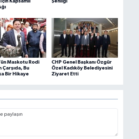
 İçin Kapsamlı
Şenliği
Ağı
’ün Maskotu Rodi
CHP Genel Başkanı Özgür
 Çarşıda, Bu
Özel Kadıköy Belediyesini
a Bir Hikaye
Ziyaret Etti