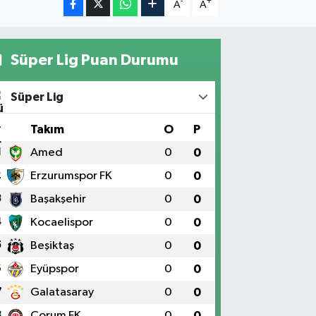
-
+
A
A
Süper Lig Puan Durumu
Süper Lig
#
Takım
O
P
1
Amed
0
0
2
Erzurumspor FK
0
0
3
Başakşehir
0
0
4
Kocaelispor
0
0
5
Beşiktaş
0
0
6
Eyüpspor
0
0
7
Galatasaray
0
0
8
Çorum FK
0
0