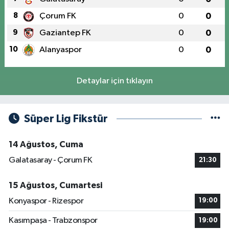
8
Çorum FK
0
0
9
Gaziantep FK
0
0
10
Alanyaspor
0
0
Detaylar için tıklayın
Süper Lig Fikstür
14 Ağustos, Cuma
Galatasaray - Çorum FK
21:30
15 Ağustos, Cumartesi
Konyaspor - Rizespor
19:00
Kasımpaşa - Trabzonspor
19:00