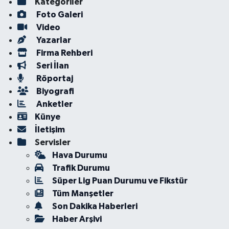
Kategoriler
Foto Galeri
Video
Yazarlar
Firma Rehberi
Seri İlan
Röportaj
Biyografi
Anketler
Künye
İletişim
Servisler
Hava Durumu
Trafik Durumu
Süper Lig Puan Durumu ve Fikstür
Tüm Manşetler
Son Dakika Haberleri
Haber Arşivi