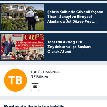
Şehrin Kalbinde Güvenli Yaşam:
Ticari, Sanayi ve Bireysel
Alanlarda Üst Düzey Pest
Kontrol
Tacettin Akdağ CHP
Zeytinburnu ilçe Başkanı
Olarak Atandı
EDITÖR HAKKINDA
TE Bilisim
Bunlar da ilginizi çekebilir