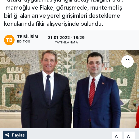
İmamoğlu ve Flake, görüşmede, muhtemel iş
birliği alanları ve yerel girişimleri destekleme
konularında fikir alışverişinde bulundu.
TE BILISIM
31.01.2022 - 18:29
EDITÖR
YAYINLANMA
Paylaş
-
+
A
A