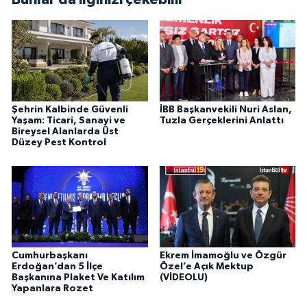
Şehrin Kalbinde Güvenli
İBB Başkanvekili Nuri Aslan,
Yaşam: Ticari, Sanayi ve
Tuzla Gerçeklerini Anlattı
Bireysel Alanlarda Üst
Düzey Pest Kontrol
Cumhurbaşkanı
Ekrem İmamoğlu ve Özgür
Erdoğan’dan 5 İlçe
Özel’e Açık Mektup
Başkanına Plaket Ve Katılım
(VİDEOLU)
Yapanlara Rozet