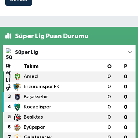
Süper Lig Puan Durumu
Süper Lig
#
Takım
O
P
1
Amed
0
0
2
Erzurumspor FK
0
0
3
Başakşehir
0
0
4
Kocaelispor
0
0
5
Beşiktaş
0
0
6
Eyüpspor
0
0
7
Galatasaray
0
0