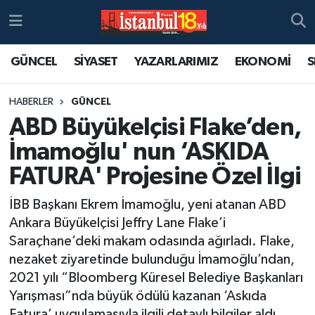
GÜNCEL
SİYASET
YAZARLARIMIZ
EKONOMİ
S
HABERLER
GÜNCEL
ABD Büyükelçisi Flake’den,
İmamoğlu' nun ‘ASKIDA
FATURA' Projesine Özel İlgi
İBB Başkanı Ekrem İmamoğlu, yeni atanan ABD
Ankara Büyükelçisi Jeffry Lane Flake’i
Saraçhane’deki makam odasında ağırladı. Flake,
nezaket ziyaretinde bulunduğu İmamoğlu’ndan,
2021 yılı “Bloomberg Küresel Belediye Başkanları
Yarışması”nda büyük ödülü kazanan ‘Askıda
Fatura’ uygulamasıyla ilgili detaylı bilgiler aldı.