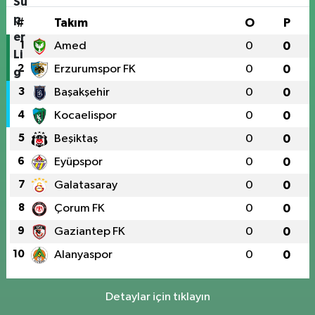
#
Takım
O
P
1
Amed
0
0
2
Erzurumspor FK
0
0
3
Başakşehir
0
0
4
Kocaelispor
0
0
5
Beşiktaş
0
0
6
Eyüpspor
0
0
7
Galatasaray
0
0
8
Çorum FK
0
0
9
Gaziantep FK
0
0
10
Alanyaspor
0
0
Detaylar için tıklayın