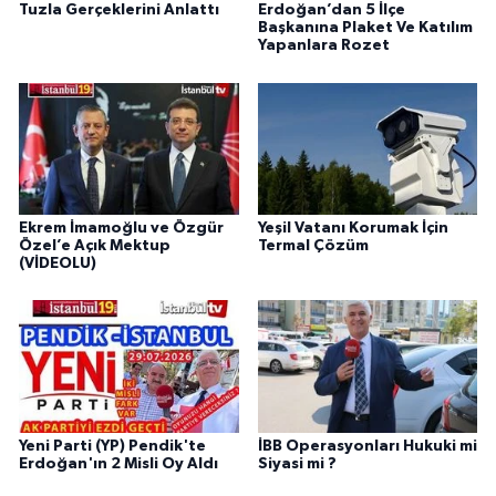
Tuzla Gerçeklerini Anlattı
Erdoğan’dan 5 İlçe
Başkanına Plaket Ve Katılım
Yapanlara Rozet
Ekrem İmamoğlu ve Özgür
Yeşil Vatanı Korumak İçin
Özel’e Açık Mektup
Termal Çözüm
(VİDEOLU)
Yeni Parti (YP) Pendik'te
İBB Operasyonları Hukuki mi
Erdoğan'ın 2 Misli Oy Aldı
Siyasi mi ?