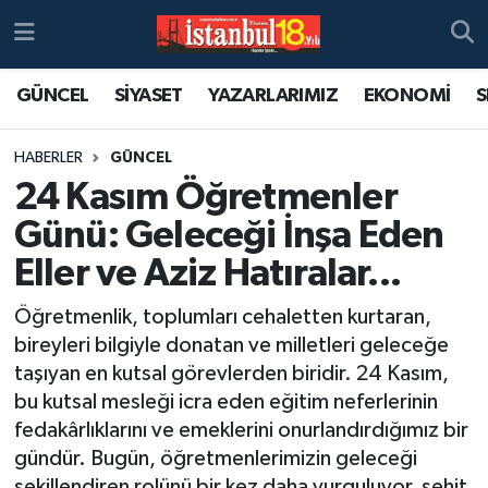
GÜNCEL
SİYASET
YAZARLARIMIZ
EKONOMİ
S
HABERLER
GÜNCEL
24 Kasım Öğretmenler
Günü: Geleceği İnşa Eden
Eller ve Aziz Hatıralar...
Öğretmenlik, toplumları cehaletten kurtaran,
bireyleri bilgiyle donatan ve milletleri geleceğe
taşıyan en kutsal görevlerden biridir. 24 Kasım,
bu kutsal mesleği icra eden eğitim neferlerinin
fedakârlıklarını ve emeklerini onurlandırdığımız bir
gündür. Bugün, öğretmenlerimizin geleceği
şekillendiren rolünü bir kez daha vurguluyor, şehit