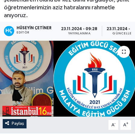
öğretmenlerimizin aziz hatıralarını rahmetle
anıyoruz.
HÜSEYIN ÇETINER
23.11.2024 - 09:28
23.11.2024 - 0
EDITÖR
YAYINLANMA
GÜNCELLEM
Paylaş
-
+
A
A