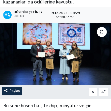
kazananları da ödüllerine kavuştu.
HÜSEYIN ÇETINER
19.12.2023 - 08:29
EDITÖR
YAYINLANMA
Paylaş
-
+
A
A
Bu sene hüsn-i hat, tezhip, minyatür ve çini