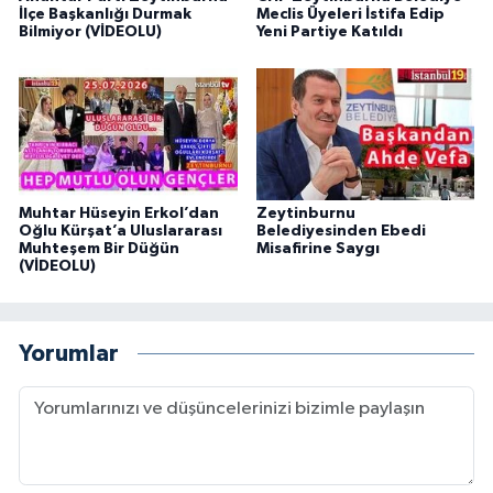
İlçe Başkanlığı Durmak
Meclis Üyeleri İstifa Edip
Bilmiyor (VİDEOLU)
Yeni Partiye Katıldı
Muhtar Hüseyin Erkol’dan
Zeytinburnu
Oğlu Kürşat’a Uluslararası
Belediyesinden Ebedi
Muhteşem Bir Düğün
Misafirine Saygı
(VİDEOLU)
Yorumlar