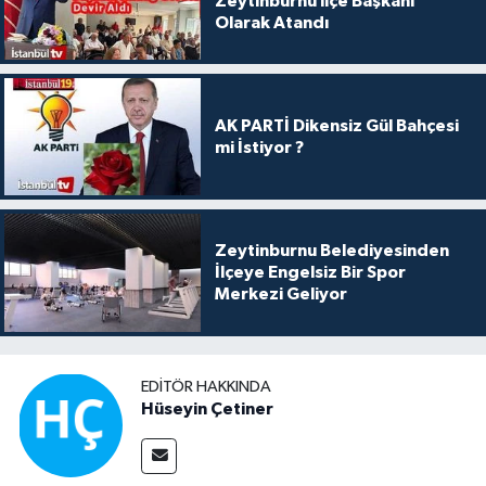
Zeytinburnu ilçe Başkanı
Olarak Atandı
AK PARTİ Dikensiz Gül Bahçesi
mi İstiyor ?
Zeytinburnu Belediyesinden
İlçeye Engelsiz Bir Spor
Merkezi Geliyor
EDITÖR HAKKINDA
Hüseyin Çetiner