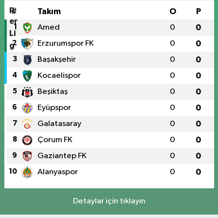
#
Takım
O
P
1
Amed
0
0
2
Erzurumspor FK
0
0
3
Başakşehir
0
0
4
Kocaelispor
0
0
5
Beşiktaş
0
0
6
Eyüpspor
0
0
7
Galatasaray
0
0
8
Çorum FK
0
0
9
Gaziantep FK
0
0
10
Alanyaspor
0
0
Detaylar için tıklayın