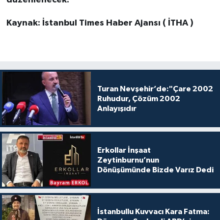
düzenlenecek.
Kaynak: İstanbul Times Haber Ajansı ( İTHA )
Turan Nevşehir’de:"Çare 2002
Ruhudur, Çözüm 2002
Anlayışıdır
Erkollar İnşaat
Zeytinburnu’nun
Dönüşümünde Bizde Varız Dedi
İstanbullu Kuvvacı Kara Fatma: