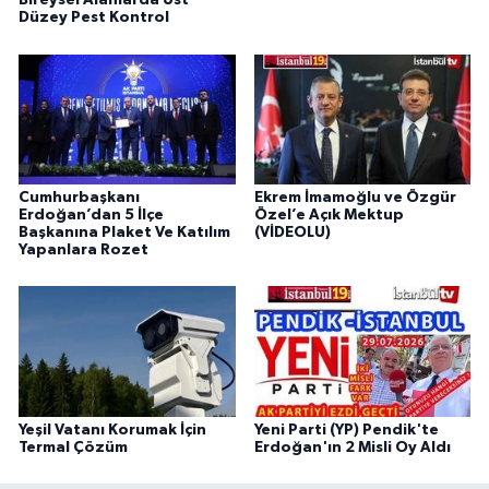
Bireysel Alanlarda Üst
Düzey Pest Kontrol
Cumhurbaşkanı
Ekrem İmamoğlu ve Özgür
Erdoğan’dan 5 İlçe
Özel’e Açık Mektup
Başkanına Plaket Ve Katılım
(VİDEOLU)
Yapanlara Rozet
Yeşil Vatanı Korumak İçin
Yeni Parti (YP) Pendik'te
Termal Çözüm
Erdoğan'ın 2 Misli Oy Aldı