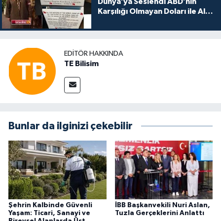
Dünya’ya Seslendi ABD’nin
Karşılığı Olmayan Doları ile Alış
Veriş Yapmayın Dedi
EDITÖR HAKKINDA
TE Bilisim
Bunlar da ilginizi çekebilir
Şehrin Kalbinde Güvenli
İBB Başkanvekili Nuri Aslan,
Yaşam: Ticari, Sanayi ve
Tuzla Gerçeklerini Anlattı