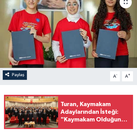
Paylaş
-
+
A
A
Turan, Kaymakam
Adaylarından İsteği:
"Kaymakam Olduğunuz
Günü Unutmayın