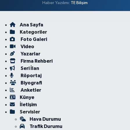
Haber Yazılımı:
TE Bilişim
Ana Sayfa
Kategoriler
Foto Galeri
Video
Yazarlar
Firma Rehberi
Seri İlan
Röportaj
Biyografi
Anketler
Künye
İletişim
Servisler
Hava Durumu
Trafik Durumu