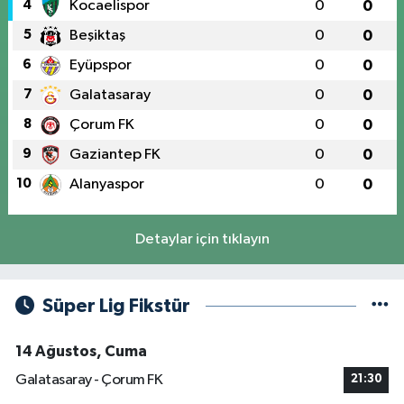
4
Kocaelispor
0
0
5
Beşiktaş
0
0
6
Eyüpspor
0
0
7
Galatasaray
0
0
8
Çorum FK
0
0
9
Gaziantep FK
0
0
10
Alanyaspor
0
0
Detaylar için tıklayın
Süper Lig Fikstür
14 Ağustos, Cuma
Galatasaray - Çorum FK
21:30