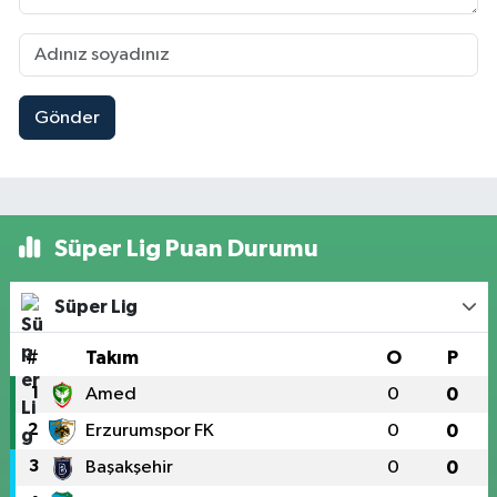
Gönder
Süper Lig Puan Durumu
Süper Lig
#
Takım
O
P
1
Amed
0
0
2
Erzurumspor FK
0
0
3
Başakşehir
0
0