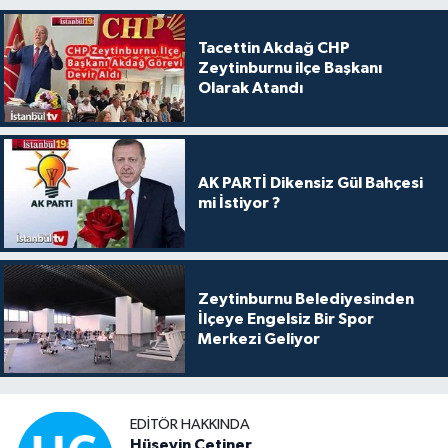
Tacettin Akdağ CHP
Zeytinburnu ilçe Başkanı
Olarak Atandı
AK PARTİ Dikensiz Gül Bahçesi
mi İstiyor ?
Zeytinburnu Belediyesinden
İlçeye Engelsiz Bir Spor
Merkezi Geliyor
EDITÖR HAKKINDA
Hüseyin Çetiner