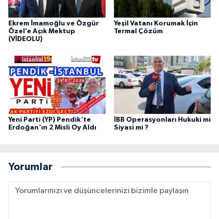
Ekrem İmamoğlu ve Özgür
Yeşil Vatanı Korumak İçin
Özel’e Açık Mektup
Termal Çözüm
(VİDEOLU)
Yeni Parti (YP) Pendik'te
İBB Operasyonları Hukuki mi
Erdoğan'ın 2 Misli Oy Aldı
Siyasi mi ?
Yorumlar