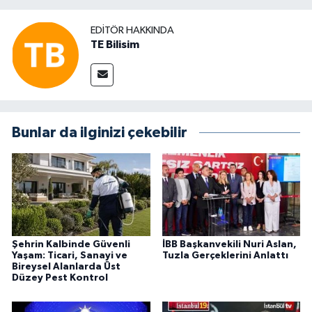
EDITÖR HAKKINDA
TE Bilisim
Bunlar da ilginizi çekebilir
Şehrin Kalbinde Güvenli
İBB Başkanvekili Nuri Aslan,
Yaşam: Ticari, Sanayi ve
Tuzla Gerçeklerini Anlattı
Bireysel Alanlarda Üst
Düzey Pest Kontrol