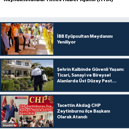
İBB Eyüpsultan Meydanını
Yeniliyor
Şehrin Kalbinde Güvenli Yaşam:
Ticari, Sanayi ve Bireysel
Alanlarda Üst Düzey Pest
Kontrol
Tacettin Akdağ CHP
Zeytinburnu ilçe Başkanı
Olarak Atandı