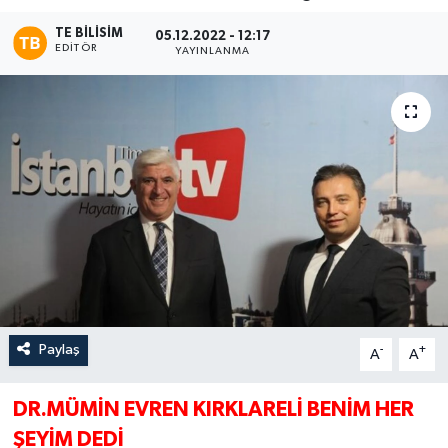
TE BILISIM
05.12.2022 - 12:17
EDITÖR
YAYINLANMA
Paylaş
-
+
A
A
DR.MÜMİN EVREN KIRKLARELİ BENİM HER
ŞEYİM DEDİ