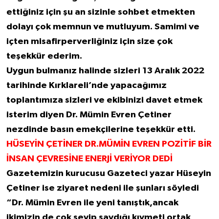
ettiğiniz için şu an sizinle sohbet etmekten
dolayı çok memnun ve mutluyum. Samimi ve
içten misafirperverliğiniz için size çok
teşekkür ederim.
Uygun bulmanız halinde sizleri 13 Aralık 2022
tarihinde Kırklareli’nde yapacağımız
toplantımıza sizleri ve ekibinizi davet etmek
isterim diyen Dr. Mümin Evren Çetiner
nezdinde basın emekçilerine teşekkür etti.
HÜSEYİN ÇETİNER DR.MÜMİN EVREN POZİTİF BİR
İNSAN ÇEVRESİNE ENERJİ VERİYOR DEDİ
Gazetemizin kurucusu Gazeteci yazar Hüseyin
Çetiner ise ziyaret nedeni ile şunları söyledi
“Dr. Mümin Evren ile yeni tanıştık,ancak
ikimizin de çok sevip saydığı kıymeti ortak