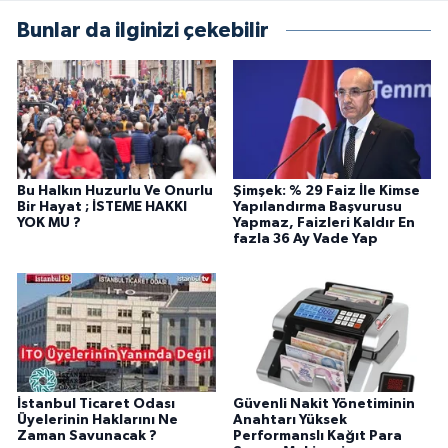
Bunlar da ilginizi çekebilir
Bu Halkın Huzurlu Ve Onurlu
Şimşek: % 29 Faiz İle Kimse
Bir Hayat ; İSTEME HAKKI
Yapılandırma Başvurusu
YOK MU ?
Yapmaz, Faizleri Kaldır En
fazla 36 Ay Vade Yap
İstanbul Ticaret Odası
Güvenli Nakit Yönetiminin
Üyelerinin Haklarını Ne
Anahtarı Yüksek
Zaman Savunacak ?
Performanslı Kağıt Para