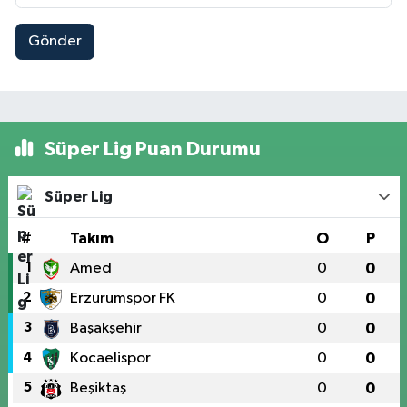
Gönder
Süper Lig Puan Durumu
Süper Lig
#
Takım
O
P
1
Amed
0
0
2
Erzurumspor FK
0
0
3
Başakşehir
0
0
4
Kocaelispor
0
0
5
Beşiktaş
0
0