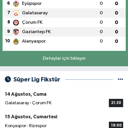
6
Eyüpspor
0
0
7
Galatasaray
0
0
8
Çorum FK
0
0
9
Gaziantep FK
0
0
10
Alanyaspor
0
0
Detaylar için tıklayın
Süper Lig Fikstür
14 Ağustos, Cuma
Galatasaray - Çorum FK
21:30
15 Ağustos, Cumartesi
Konyaspor - Rizespor
19:00