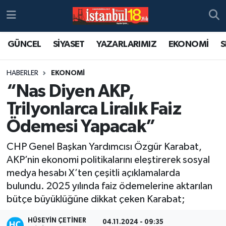
GÜNCEL
SİYASET
YAZARLARIMIZ
EKONOMİ
S
HABERLER
EKONOMİ
“Nas Diyen AKP,
Trilyonlarca Liralık Faiz
Ödemesi Yapacak”
CHP Genel Başkan Yardımcısı Özgür Karabat,
AKP’nin ekonomi politikalarını eleştirerek sosyal
medya hesabı X’ten çeşitli açıklamalarda
bulundu. 2025 yılında faiz ödemelerine aktarılan
bütçe büyüklüğüne dikkat çeken Karabat;
HÜSEYIN ÇETINER
04.11.2024 - 09:35