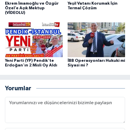
Ekrem İmamoğlu ve Özgür
Yeşil Vatanı Korumak İçin
Özel’e Açık Mektup
Termal Çözüm
(VİDEOLU)
Yeni Parti (YP) Pendik'te
İBB Operasyonları Hukuki mi
Erdoğan'ın 2 Misli Oy Aldı
Siyasi mi ?
Yorumlar