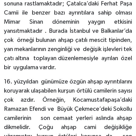
sonuna rastlamaktadır; Çatalca’daki Ferhat Paşa
Camii ile benzer bazı ayrıntılara sahip olması
Mimar Sinan döneminin yaygın etkisini
yansıtmaktadır . Burada İstanbul ve Balkanlar’da
çok
örneği bulunan ahşap çatılı mescit tipinden,
yan mekanlarının zenginliği ve
değişik işlevleri tek
çatı altına
toplayan düzenlemesiyle
ayrılan
özel
bir
uygulama vardır.
16. yüzyıldan
günümüze özgün ahşap ayrıntılarını
koruyarak ulaşabilen kurşun örtülü camilerin sayısı
çok azdır. Örneğin, Kocamustafapaşa’daki
Ramazan Efendi ve
Büyük Çekmece’deki Sokollu
camilerinin
son cemaat yerleri aslında ahşap
dikmelidir. Çoğu ahşap cami değişikliğe