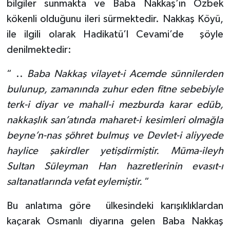
bilgiler sunmakta ve Baba Nakkaş’ın Özbek
kökenli olduğunu ileri sürmektedir. Nakkaş Köyü,
ile ilgili olarak Hadikatü’l Cevami’de
şöyle
denilmektedir:
“ ..
Baba Nakkaş vilayet-i Acemde sünnilerden
bulunup, zamanında zuhur eden fitne sebebiyle
terk-i diyar ve mahall-i mezburda karar edüb,
nakkaşlık san’atında maharet-i kesimleri olmağla
beyne’n-nas şöhret bulmuş ve Devlet-i aliyyede
haylice şakirdler yetişdirmiştir. Müma-ileyh
Sultan Süleyman Han hazretlerinin evasıt-ı
saltanatlarında vefat eylemiştir.
“
Bu anlatıma göre
ülkesindeki karışıklıklardan
kaçarak Osmanlı diyarına gelen Baba Nakkaş