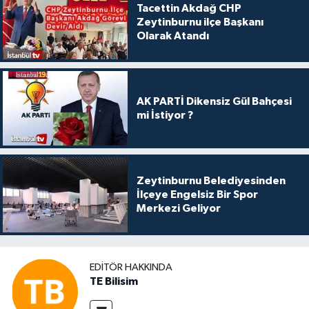
Tacettin Akdağ CHP
Zeytinburnu ilçe Başkanı
Olarak Atandı
AK PARTİ Dikensiz Gül Bahçesi
mi İstiyor ?
Zeytinburnu Belediyesinden
İlçeye Engelsiz Bir Spor
Merkezi Geliyor
EDITÖR HAKKINDA
TE Bilisim