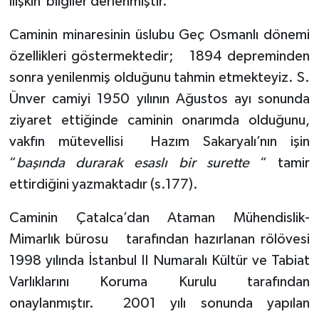
ilişkin
bilgiler derlenmiştir.
Caminin minaresinin üslubu Geç Osmanlı dönemi
özellikleri göstermektedir;
1894 depreminden
sonra yenilenmiş olduğunu tahmin etmekteyiz. S.
Ünver camiyi 1950 yılının Ağustos ayı sonunda
ziyaret ettiğinde caminin onarımda olduğunu,
vakfın mütevellisi
Hazım Sakaryalı’nın işin
“
başında durarak esaslı bir surette
“ tamir
ettirdiğini yazmaktadır (s.177).
Caminin Çatalca’dan Ataman Mühendislik-
Mimarlık bürosu
tarafından hazırlanan rölövesi
1998 yılında İstanbul II Numaralı Kültür ve Tabiat
Varlıklarını Koruma Kurulu tarafından
onaylanmıştır.
2001 yılı sonunda yapılan