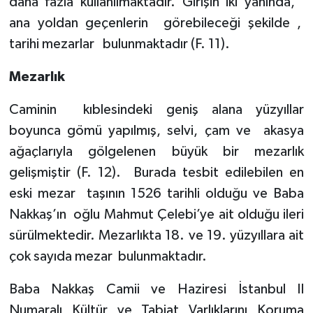
daha fazla kullanılmaktadır. Girişin iki yanında,
ana yoldan geçenlerin
görebileceği şekilde ,
tarihi mezarlar
bulunmaktadır (F. 11).
Mezarlık
Caminin
kıblesindeki geniş alana yüzyıllar
boyunca gömü yapılmış, selvi, çam ve
akasya
ağaçlarıyla gölgelenen büyük bir mezarlık
gelişmiştir (F. 12).
Burada tesbit edilebilen en
eski mezar
taşının 1526 tarihli olduğu ve Baba
Nakkaş’ın
oğlu Mahmut Çelebi’ye ait olduğu ileri
sürülmektedir. Mezarlıkta 18. ve 19. yüzyıllara ait
çok sayıda mezar
bulunmaktadır.
Baba Nakkaş Camii ve Haziresi İstanbul II
Numaralı Kültür ve Tabiat Varlıklarını Koruma