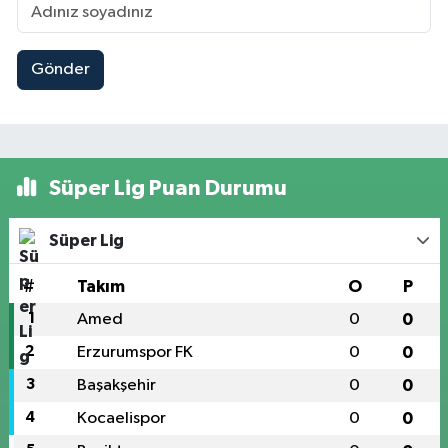
Gönder
Süper Lig Puan Durumu
Süper Lig
#
Takım
O
P
1
Amed
0
0
2
Erzurumspor FK
0
0
3
Başakşehir
0
0
4
Kocaelispor
0
0