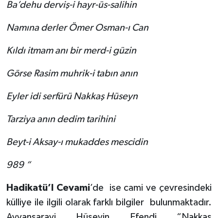
Ba’dehu derviş-i hayr-üs-salihin
Namına derler Ömer Osman-ı Can
Kıldı itmam anı bir merd-i güzin
Görse Rasim muhrik-i tabın anın
Eyler idi serfürü Nakkaş Hüseyn
Tarziya anın dedim tarihini
Beyt-i Aksay-ı mukaddes mescidin
989 “
Hadikatü’l Cevami
’de
ise cami ve çevresindeki
külliye ile ilgili olarak farklı bilgiler
bulunmaktadır.
Ayvansarayi Hüseyin Efendi “Nakkaş