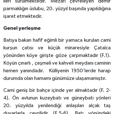
ileri sürülmektedir. Mezarı çevreleyen demir
parmaklığın üslubu, 20. yüzyıl başında yapıldığına
işaret etmektedir.
Genel yerleşme
Batıya bakan hafif eğimli bir yamaca kurulan cami
kurşun çatısı ve küçük minaresiyle Çatalca
yönünden köye girişte göze çarpmaktadır (F.1).
Köyün çınarlı , çeşmeli ve kahveli meydanı caminin
hemen yanındadır.
Külliyenin 1950’lerde harap
durumda olan hamamı günümüze ulaşamamıştır.
Cami geniş bir bahçe içinde yer almaktadır (F. 2-
4). Ön avlunun kuzeybatı ve güneybatı yönleri
20. yüzyılda yenilendiği anlaşılan alçak taş
duvarlarla çevrilidir (F.5-6). Batı yönündeki