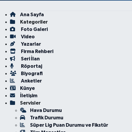
Ana Sayfa
Kategoriler
Foto Galeri
Video
Yazarlar
Firma Rehberi
Seri İlan
Röportaj
Biyografi
Anketler
Künye
İletişim
Servisler
Hava Durumu
Trafik Durumu
Süper Lig Puan Durumu ve Fikstür