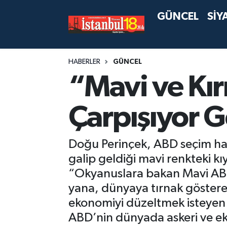
GÜNCEL
SİY
HABERLER
GÜNCEL
“Mavi ve Kır
Çarpışıyor 
Doğu Perinçek, ABD seçim har
galip geldiği mavi renkteki kıy
“Okyanuslara bakan Mavi ABD, 
yana, dünyaya tırnak gösteren
ekonomiyi düzeltmek isteyen 
ABD’nin dünyada askeri ve ek