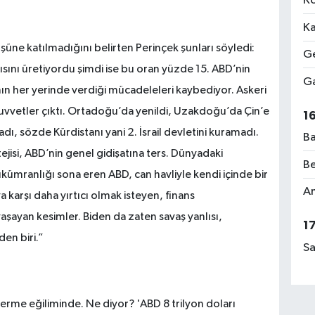
Ko
Ka
üne katılmadığını belirten Perinçek şunları söyledi:
Ge
ını üretiyordu şimdi ise bu oran yüzde 15. ABD’nin
Ga
n her yerinde verdiği mücadeleleri kaybediyor. Askeri
 kuvvetler çıktı. Ortadoğu’da yenildi, Uzakdoğu’da Çin’e
1
dı, sözde Kürdistanı yani 2. İsrail devletini kuramadı.
Ba
ejisi, ABD’nin genel gidişatına ters. Dünyadaki
Be
kümranlığı sona eren ABD, can havliyle kendi içinde bir
Am
a karşı daha yırtıcı olmak isteyen, finans
aşayan kesimler. Biden da zaten savaş yanlısı,
1
den biri.”
Sa
rme eğiliminde. Ne diyor? 'ABD 8 trilyon doları