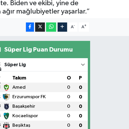
. Biden ve ekibi, yine de
a ağır mağlubiyetler yaşarlar.”
-
+
A
A
Süper Lig Puan Durumu
Süper Lig
#
Takım
O
P
1
Amed
0
0
2
Erzurumspor FK
0
0
3
Başakşehir
0
0
4
Kocaelispor
0
0
5
Beşiktaş
0
0