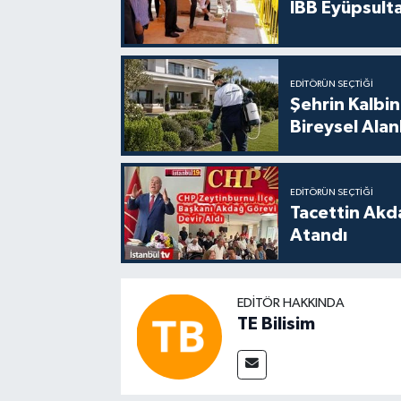
İBB Eyüpsult
EDITÖRÜN SEÇTIĞI
Şehrin Kalbin
Bireysel Ala
EDITÖRÜN SEÇTIĞI
Tacettin Akd
Atandı
EDITÖR HAKKINDA
TE Bilisim