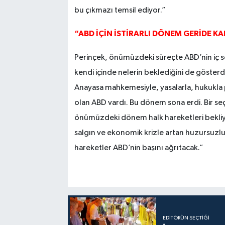
bu çıkmazı temsil ediyor.”
“ABD İÇİN İSTİRARLI DÖNEM GERİDE KA
Perinçek, önümüzdeki süreçte ABD’nin iç so
kendi içinde nelerin beklediğini de gösterd
Anayasa mahkemesiyle, yasalarla, hukukla p
olan ABD vardı. Bu dönem sona erdi. Bir se
önümüzdeki dönem halk hareketleri bekliyor.
salgın ve ekonomik krizle artan huzursuzluğ
hareketler ABD’nin başını ağrıtacak.”
EDITÖRÜN SEÇTIĞI