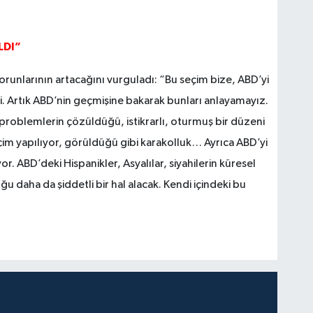
LDI”
runlarının artacağını vurguladı: “Bu seçim bize, ABD’yi
i. Artık ABD’nin geçmişine bakarak bunları anlayamayız.
roblemlerin çözüldüğü, istikrarlı, oturmuş bir düzeni
çim yapılıyor, görüldüğü gibi karakolluk… Ayrıca ABD’yi
 ABD’deki Hispanikler, Asyalılar, siyahilerin küresel
u daha da şiddetli bir hal alacak. Kendi içindeki bu