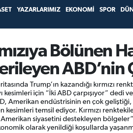
ASET
YAZARLARIMIZ
EKONOMİ
SPOR
DÜ
mızıya Bölünen Ha
Gerileyen ABD’nin
itasında Trump’ın kazandığı kırmızı renkte
ı kesimleri için “İki ABD çarpışıyor” dedi ve
Amerikan endüstrisinin en çok geliştiği, d
 kesimleri temsil ediyor. Kırmızı renktekil
Amerikan siyasetini destekleyen bölgeler
onomik olarak yenildiği koşullarda yaşan