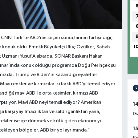
 CNN Türk’te ABD’nin seçim sonuçlarının tartışıldığı,
1
 konuk oldu. Emekli Büyükelçi Uluç Özülker, Sabah
lik Uzmanı Yusuf Alabarda, SONAR Başkanı Hakan
li Çınar’ında konuk olduğu programda Doğu Perinçek şu
ımızda, Trump ve Biden’ın kazandığı eyaletleri
vi renkler ve kırmızılar iki farklı ABD’yi temsil ediyor.
ndığı) mavi ABD ile orta kesimler, kırmızı ABD
arpışıyor. Mavi ABD neyi temsil ediyor? Amerikan
1
şa karşı yayılmacılıktan ve saldırganlıktan yana,
Ga
tekiler ise içe dönmek ve kötü giden ekonomiyi
1
ekleyen bölgeler. ABD bir yol ayrımında.”