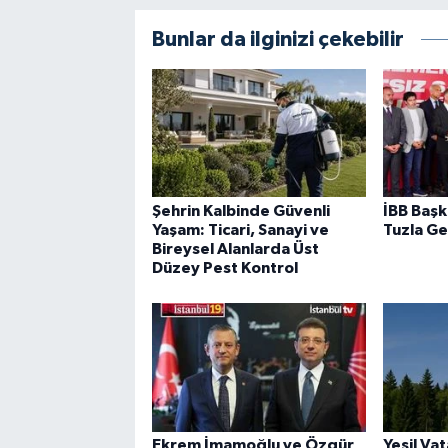
Bunlar da ilginizi çekebilir
Şehrin Kalbinde Güvenli
İBB Başk
Yaşam: Ticari, Sanayi ve
Tuzla Ge
Bireysel Alanlarda Üst
Düzey Pest Kontrol
Ekrem İmamoğlu ve Özgür
Yeşil Va