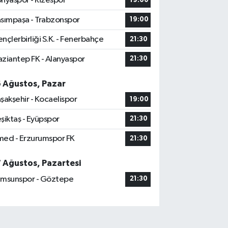
nyaspor - Rizespor
19:00
sımpaşa - Trabzonspor
19:00
nçlerbirliği S.K. - Fenerbahçe
21:30
ziantep FK - Alanyaspor
21:30
6 Ağustos, Pazar
şakşehir - Kocaelispor
19:00
şiktaş - Eyüpspor
21:30
ed - Erzurumspor FK
21:30
7 Ağustos, Pazartesi
msunspor - Göztepe
21:30