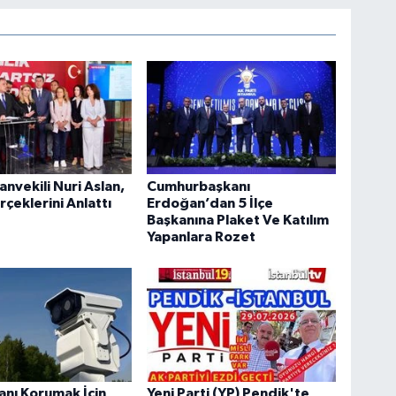
anvekili Nuri Aslan,
Cumhurbaşkanı
rçeklerini Anlattı
Erdoğan’dan 5 İlçe
Başkanına Plaket Ve Katılım
Yapanlara Rozet
tanı Korumak İçin
Yeni Parti (YP) Pendik'te