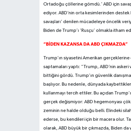
Ortadoğu çöllerine gömdü.' ABD için savaşla
ediyor. ABD’nin orta kesimlerinden destek 
savaşları’ denilen mücadeleye öncelik veriyo
Biden de Trump’ı ‘Rusçu’ olmakla itham ed
“BİDEN KAZANSA DA ABD ÇIKMAZDA”
Trump’ın siyasetini Amerikan gerçeklerin
saptamaları yaptı: “Trump, ABD’nin askeri
bittiğini gördü. Trump’ın güvenlik danışma
başlıyor. Bu nedenle, dünyada kaybettikleri
kullanmayı tercih ettiler. Bu açıdan Trump’
gerçek değişmiyor: ABD hegemonyası çöküş
zeminin ne halde olduğu belli. Elindeki silah
ederse, bu kendileri için bir macera olur. T
olarak, ABD büyük bir çıkmazda, Biden da v