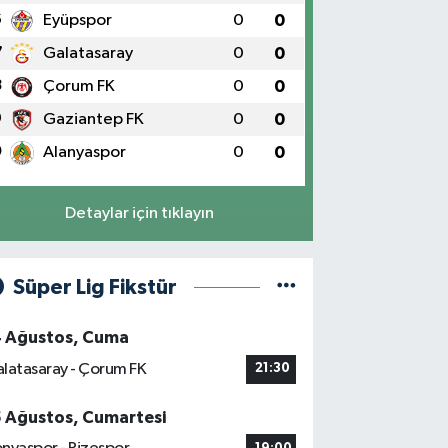
6
Eyüpspor
0
0
7
Galatasaray
0
0
8
Çorum FK
0
0
9
Gaziantep FK
0
0
0
Alanyaspor
0
0
Detaylar için tıklayın
Süper Lig Fikstür
4 Ağustos, Cuma
latasaray - Çorum FK
21:30
5 Ağustos, Cumartesi