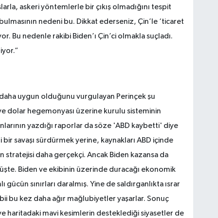
rla, askeri yöntemlerle bir çıkış olmadığını tespit
bulmasının nedeni bu. Dikkat ederseniz, Çin’le ‘ticaret
r. Bu nedenle rakibi Biden’ı Çin’ci olmakla suçladı.
iyor.”
e daha uygun olduğunu vurgulayan Perinçek şu
 ve dolar hegemonyası üzerine kurulu sisteminin
nlarının yazdığı raporlar da söze 'ABD kaybetti' diye
 bir savaşı sürdürmek yerine, kaynakları ABD içinde
ın stratejisi daha gerçekçi. Ancak Biden kazansa da
te. Biden ve ekibinin üzerinde duracağı ekonomik
lı gücün sınırları daralmış. Yine de saldırganlıkta ısrar
abii bu kez daha ağır mağlubiyetler yaşarlar. Sonuç
e haritadaki mavi kesimlerin desteklediği siyasetler de