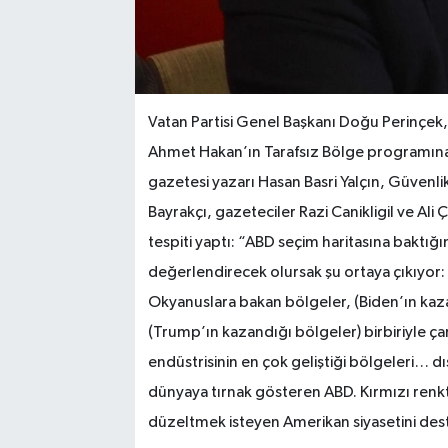
Vatan Partisi Genel Başkanı Doğu Perinçek,
Ahmet Hakan’ın Tarafsız Bölge programına
gazetesi yazarı Hasan Basri Yalçın, Güven
Bayrakçı, gazeteciler Razi Canikligil ve A
tespiti yaptı: “ABD seçim haritasına baktığ
değerlendirecek olursak şu ortaya çıkıyor: Ma
Okyanuslara bakan bölgeler, (Biden’ın kaza
(Trump’ın kazandığı bölgeler) birbiriyle ç
endüstrisinin en çok geliştiği bölgeleri… dı
dünyaya tırnak gösteren ABD. Kırmızı renk
düzeltmek isteyen Amerikan siyasetini dest