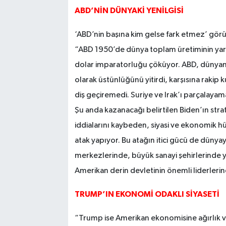
ABD’NİN DÜNYAKİ YENİLGİSİ
‘ABD’nin başına kim gelse fark etmez’ görüş
“ABD 1950’de dünya toplam üretiminin yarıs
dolar imparatorluğu çöküyor. ABD, dünyanı
olarak üstünlüğünü yitirdi, karşısına rakip
diş geçiremedi. Suriye ve Irak’ı parçalayama
Şu anda kazanacağı belirtilen Biden’ın strat
iddialarını kaybeden, siyasi ve ekonomik hü
atak yapıyor. Bu atağın itici gücü de dünyay
merkezlerinde, büyük sanayi şehirlerinde y
Amerikan derin devletinin önemli liderlerin
TRUMP’IN EKONOMİ ODAKLI SİYASETİ
“Trump ise Amerikan ekonomisine ağırlık ve