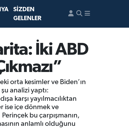
NYA
SİZDEN
GELENLER
rita: İki ABD
 Çıkmazı”
ki orta kesimler ve Biden’ın
 şu analizi yaptı:
ışa karşı yayılmacılıktan
er ise içe dönmek ve
” Perinçek bu çarpışmanın,
masının anlamlı olduğunu