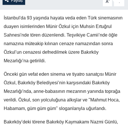
Paylaş
-
+
A
A
İstanbul'da 93 yaşında hayata veda eden Türk sinemasının
duayen isimlerinden Münir Özkul için Muhsin Ertuğrul
Sahnesi'nde tören düzenlendi. Teşvikiye Camii’nde öğle
namazına müteakip kılınan cenaze namazından sonra
Özkul’un cenazesi defnedilmek üzere Bakırköy
Mezarlığı’na getirildi.
Önceki gün vefat eden sinema ve tiyatro sanatçısı Münir
Özkul, Bakırköy Belediyesi’nin karşısındaki Bakırköy
Mezarlığı’nda, anne-babasının mezarının yanında toprağa
verildi. Özkul, son yolculuğuna alkışlar ve "Mahmut Hoca,
Habamam, güm güm güm" sloganlarıyla uğurlandı.
Bakırköy’deki törene Bakırköy Kaymakamı Nazmi Günlü,