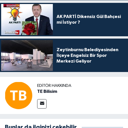
AK PARTİ Dikensiz Gül Bahçesi
mi İstiyor ?
Zeytinburnu Belediyesinden
İlçeye Engelsiz Bir Spor
Merkezi Geliyor
EDITÖR HAKKINDA
TE Bilisim
Bunlar da ilginizi çekebilir