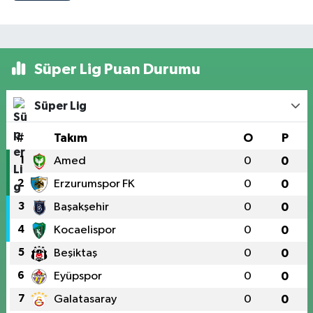
Süper Lig Puan Durumu
Süper Lig
#
Takım
O
P
1
Amed
0
0
2
Erzurumspor FK
0
0
3
Başakşehir
0
0
4
Kocaelispor
0
0
5
Beşiktaş
0
0
6
Eyüpspor
0
0
7
Galatasaray
0
0