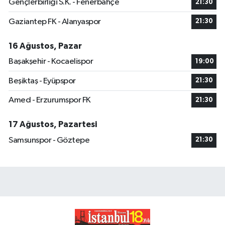
Gençlerbirliği S.K. - Fenerbahçe
21:30
Gaziantep FK - Alanyaspor
21:30
16 Ağustos, Pazar
Başakşehir - Kocaelispor
19:00
Beşiktaş - Eyüpspor
21:30
Amed - Erzurumspor FK
21:30
17 Ağustos, Pazartesi
Samsunspor - Göztepe
21:30