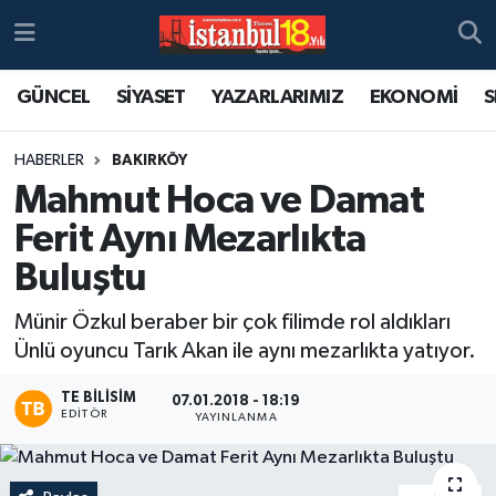
GÜNCEL
SİYASET
YAZARLARIMIZ
EKONOMİ
S
HABERLER
BAKIRKÖY
Mahmut Hoca ve Damat
Ferit Aynı Mezarlıkta
Buluştu
Münir Özkul beraber bir çok filimde rol aldıkları
Ünlü oyuncu Tarık Akan ile aynı mezarlıkta yatıyor.
TE BILISIM
07.01.2018 - 18:19
EDITÖR
YAYINLANMA