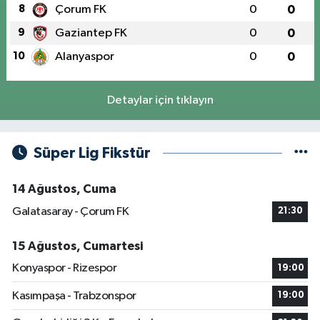
8
Çorum FK
0
0
9
Gaziantep FK
0
0
10
Alanyaspor
0
0
Detaylar için tıklayın
Süper Lig Fikstür
14 Ağustos, Cuma
Galatasaray - Çorum FK
21:30
15 Ağustos, Cumartesi
Konyaspor - Rizespor
19:00
Kasımpaşa - Trabzonspor
19:00