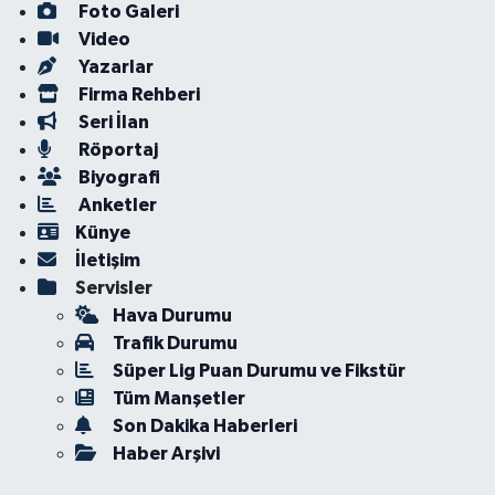
Foto Galeri
Video
Yazarlar
Firma Rehberi
Seri İlan
Röportaj
Biyografi
Anketler
Künye
İletişim
Servisler
Hava Durumu
Trafik Durumu
Süper Lig Puan Durumu ve Fikstür
Tüm Manşetler
Son Dakika Haberleri
Haber Arşivi