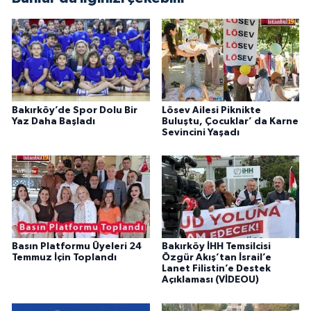
Bakırköy’de Spor Dolu Bir
Lösev Ailesi Piknikte
Yaz Daha Başladı
Buluştu, Çocuklar’ da Karne
Sevincini Yaşadı
Basın Platformu Üyeleri 24
Bakırköy İHH Temsilcisi
Temmuz İçin Toplandı
Özgür Akış’tan İsrail’e
Lanet Filistin’e Destek
Açıklaması (VİDEOU)