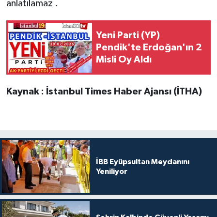
anlatılamaz .
Yeni Parti (YP)
Pendik'te Erdoğan'ın 2
Misli Oy Aldı
Kaynak : İstanbul Times Haber Ajansı (İTHA)
İBB Eyüpsultan Meydanını
Yeniliyor