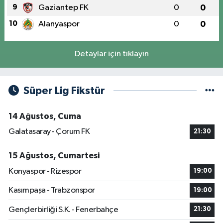
9
Gaziantep FK
0
0
10
Alanyaspor
0
0
Detaylar için tıklayın
Süper Lig Fikstür
14 Ağustos, Cuma
Galatasaray - Çorum FK
21:30
15 Ağustos, Cumartesi
Konyaspor - Rizespor
19:00
Kasımpaşa - Trabzonspor
19:00
Gençlerbirliği S.K. - Fenerbahçe
21:30