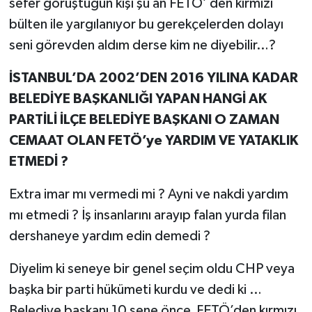
sefer görüştüğün kişi şu an FETÖ’ den kırmızı
bülten ile yargılanıyor bu gerekçelerden dolayı
seni görevden aldım derse kim ne diyebilir…?
İSTANBUL’DA 2002’DEN 2016 YILINA KADAR
BELEDİYE BAŞKANLIĞI YAPAN HANGİ AK
PARTİLİ İLÇE BELEDİYE BAŞKANI O ZAMAN
CEMAAT OLAN FETÖ’ye YARDIM VE YATAKLIK
ETMEDİ ?
Extra imar mı vermedi mi ? Ayni ve nakdi yardım
mı etmedi ? İş insanlarını arayıp falan yurda filan
dershaneye yardım edin demedi ?
Diyelim ki seneye bir genel seçim oldu CHP veya
başka bir parti hükümeti kurdu ve dedi ki …
Belediye başkanı 10 sene önce FETÖ’den kırmızı