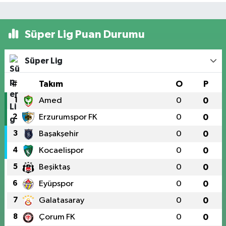
Süper Lig Puan Durumu
Süper Lig
#
Takım
O
P
1
Amed
0
0
2
Erzurumspor FK
0
0
3
Başakşehir
0
0
4
Kocaelispor
0
0
5
Beşiktaş
0
0
6
Eyüpspor
0
0
7
Galatasaray
0
0
8
Çorum FK
0
0