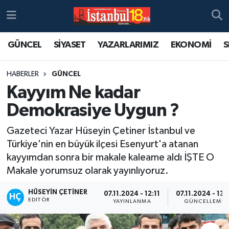
GÜNCEL
SİYASET
YAZARLARIMIZ
EKONOMİ
S
HABERLER
GÜNCEL
Kayyım Ne kadar
Demokrasiye Uygun ?
Gazeteci Yazar Hüseyin Çetiner İstanbul ve
Türkiye'nin en büyük ilçesi Esenyurt'a atanan
kayyımdan sonra bir makale kaleame aldı İŞTE O
Makale yorumsuz olarak yayınlıyoruz.
HÜSEYIN ÇETINER
07.11.2024 - 12:11
07.11.2024 - 13:
EDITÖR
YAYINLANMA
GÜNCELLEME