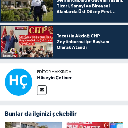
Şehrin Kalbinde Güvenli Yaşam:
Ticari, Sanayi ve Bireysel
Alanlarda Üst Düzey Pest
Kontrol
Tacettin Akdağ CHP
Zeytinburnu ilçe Başkanı
Olarak Atandı
EDITÖR HAKKINDA
Hüseyin Çetiner
Bunlar da ilginizi çekebilir