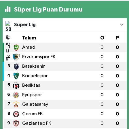
Süper Lig Puan Durumu
Süper Lig
#
Takım
O
P
1
Amed
0
0
2
Erzurumspor FK
0
0
3
Başakşehir
0
0
4
Kocaelispor
0
0
5
Beşiktaş
0
0
6
Eyüpspor
0
0
7
Galatasaray
0
0
8
Çorum FK
0
0
9
Gaziantep FK
0
0