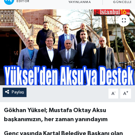
EDITÖR
YAYINLANMA
GÜNCELLEM
Paylaş
-
+
A
A
Gökhan Yüksel; Mustafa Oktay Aksu
başkanımızın, her zaman yanındayım
Genç yaşında Kartal Belediye Başkanı olan