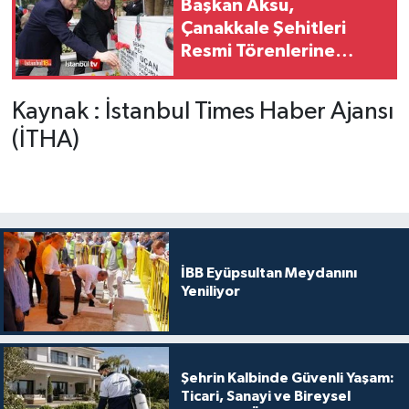
Başkan Aksu,
Çanakkale Şehitleri
Resmi Törenlerine
Katıldı
Kaynak : İstanbul Times Haber Ajansı
(İTHA)
İBB Eyüpsultan Meydanını
Yeniliyor
Şehrin Kalbinde Güvenli Yaşam:
Ticari, Sanayi ve Bireysel