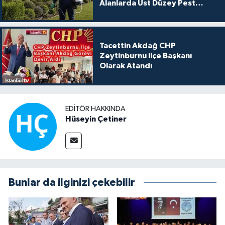
Alanlarda Üst Düzey Pest
Kontrol
Tacettin Akdağ CHP
Zeytinburnu ilçe Başkanı
Olarak Atandı
EDITÖR HAKKINDA
Hüseyin Çetiner
Bunlar da ilginizi çekebilir