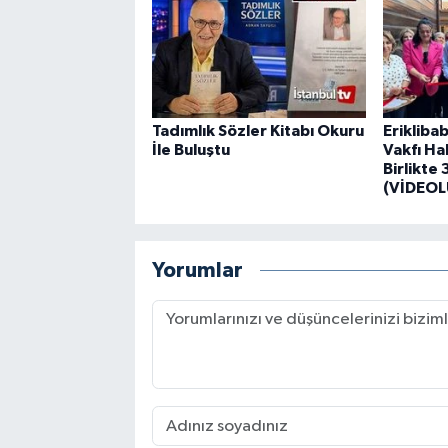
Tadımlık Sözler Kitabı Okuru
Erikliba
İle Buluştu
Vakfı Ha
Birlikte 
(VİDEOL
Yorumlar