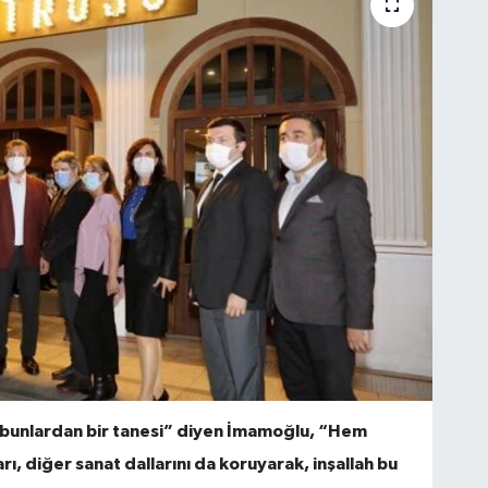
da bunlardan bir tanesi” diyen İmamoğlu, “Hem
rı, diğer sanat dallarını da koruyarak, inşallah bu