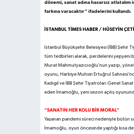
dönemi, sanat adına hasarsız atlatalım i
farkına varacaktır” ifadelerini kullandı.
İSTANBUL TİMES HABER / HÜSEYİN ÇET
İstanbul Büyükşehir Belesiyesi (İBB) Şehir Ti
tüm tedbirleri alarak, perdelerini yepyeni 
Murat Mahmutyazıcıoğlu’nun yazıp, yönetti
oyunu, Harbiye Muhsin Ertuğrul Sahnesi’nde
Kadıgil ve İBB Şehir Tiyatroları Genel Sanat
eden İmamoğlu, yeni sezon açılış oyununda ro
“SANATIN HER KOLU BİR MORAL”
Yaşanan pandemi süreci nedeniyle bütün sah
İmamoğlu, oyun öncesinde yaptığı kısa de