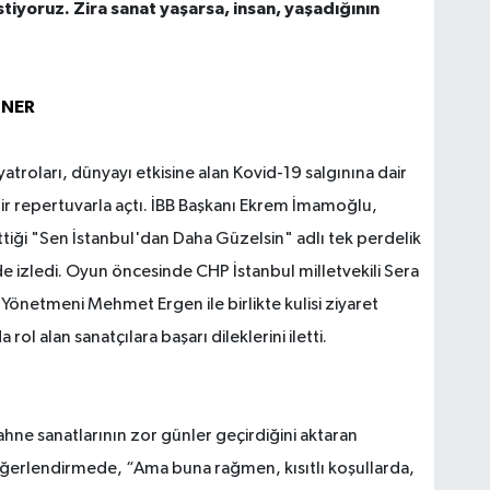
stiyoruz. Zira sanat yaşarsa, insan, yaşadığının
İNER
yatroları, dünyayı etkisine alan Kovid-19 salgınına dair
bir repertuvarla açtı. İBB Başkanı Ekrem İmamoğlu,
ği "Sen İstanbul'dan Daha Güzelsin" adlı tek perdelik
 izledi. Oyun öncesinde CHP İstanbul milletvekili Sera
 Yönetmeni Mehmet Ergen ile birlikte kulisi ziyaret
l alan sanatçılara başarı dileklerini iletti.
ne sanatlarının zor günler geçirdiğini aktaran
ğerlendirmede, “Ama buna rağmen, kısıtlı koşullarda,