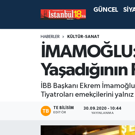
GÜNCEL
SİY
HABERLER
KÜLTÜR-SANAT
İMAMOĞLU: “
Yaşadığının 
İBB Başkanı Ekrem İmamoğlu, 
Tiyatroları emekçilerini yalnı
TE BILISIM
30.09.2020 - 10:44
EDITÖR
YAYINLANMA