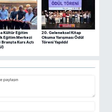
ba Kültür Eğitim
20. Geleneksel Kitap
lk Eğitim Merkezi
Okuma Yarışması Ödül
3 Branşta Kurs Açtı
Töreni Yapıldı!
U)