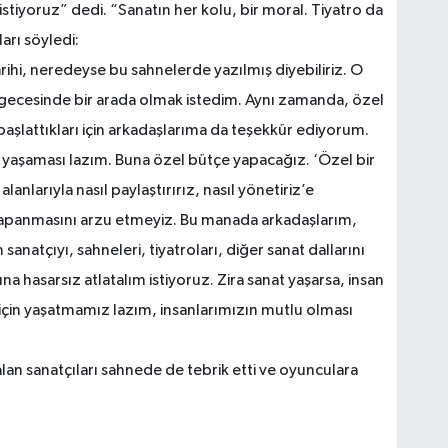
tiyoruz” dedi. “Sanatın her kolu, bir moral. Tiyatro da
arı söyledi:
tarihi, neredeyse bu sahnelerde yazılmış diyebiliriz. O
k gecesinde bir arada olmak istedim. Aynı zamanda, özel
 başlattıkları için arkadaşlarıma da teşekkür ediyorum.
n yaşaması lazım. Buna özel bütçe yapacağız. ‘Özel bir
alanlarıyla nasıl paylaştırırız, nasıl yönetiriz’e
kapanmasını arzu etmeyiz. Bu manada arkadaşlarım,
sanatçıyı, sahneleri, tiyatroları, diğer sanat dallarını
a hasarsız atlatalım istiyoruz. Zira sanat yaşarsa, insan
 için yaşatmamız lazım, insanlarımızın mutlu olması
an sanatçıları sahnede de tebrik etti ve oyunculara