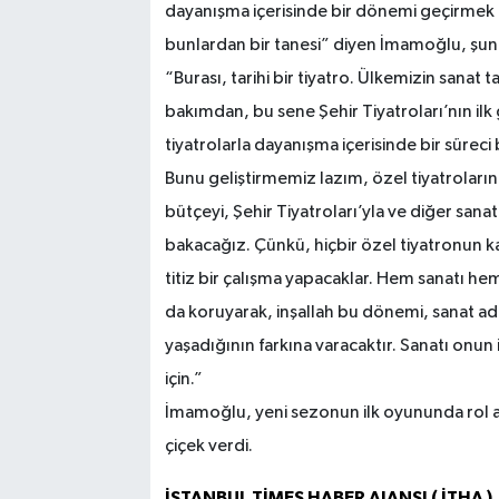
dayanışma içerisinde bir dönemi geçirmek is
bunlardan bir tanesi” diyen İmamoğlu, şunl
“Burası, tarihi bir tiyatro. Ülkemizin sanat 
bakımdan, bu sene Şehir Tiyatroları’nın il
tiyatrolarla dayanışma içerisinde bir süreci
Bunu geliştirmemiz lazım, özel tiyatroları
bütçeyi, Şehir Tiyatroları’yla ve diğer sanat 
bakacağız. Çünkü, hiçbir özel tiyatronun 
titiz bir çalışma yapacaklar. Hem sanatı hem 
da koruyarak, inşallah bu dönemi, sanat adın
yaşadığının farkına varacaktır. Sanatı onun
için.”
İmamoğlu, yeni sezonun ilk oyununda rol al
çiçek verdi.
İSTANBUL TİMES HABER AJANSI ( İTHA )