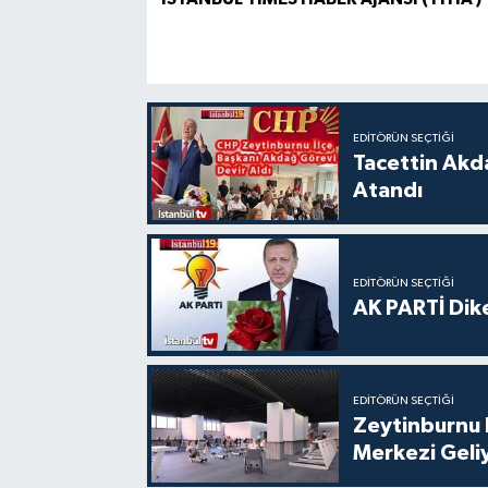
EDITÖRÜN SEÇTIĞI
Tacettin Akd
Atandı
EDITÖRÜN SEÇTIĞI
AK PARTİ Dike
EDITÖRÜN SEÇTIĞI
Zeytinburnu 
Merkezi Geli