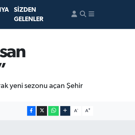
NYA
SİZDEN
GELENLER
nsan
”
ak yeni sezonu açan Şehir
-
+
A
A