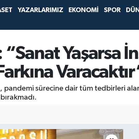
ASET
YAZARLARIMIZ
EKONOMİ
SPOR
DÜ
Sanat Yaşarsa İ
Farkına Varacaktır
pandemi sürecine dair tüm tedbirleri alar
z bırakmadı.