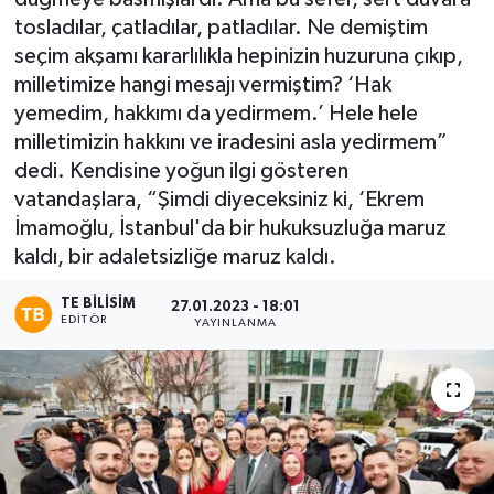
tosladılar, çatladılar, patladılar. Ne demiştim
seçim akşamı kararlılıkla hepinizin huzuruna çıkıp,
milletimize hangi mesajı vermiştim? ‘Hak
yemedim, hakkımı da yedirmem.’ Hele hele
milletimizin hakkını ve iradesini asla yedirmem”
dedi. Kendisine yoğun ilgi gösteren
vatandaşlara, “Şimdi diyeceksiniz ki, ‘Ekrem
İmamoğlu, İstanbul'da bir hukuksuzluğa maruz
kaldı, bir adaletsizliğe maruz kaldı.
TE BILISIM
27.01.2023 - 18:01
EDITÖR
YAYINLANMA