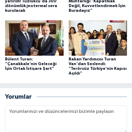
yatırım! Tuzlukcu'da 300
Muhtarlığı "Kapatmak
dönümlük jeotermal sera
Değil, Kuvvetlendirmek İçin
kurulacak
Buradayız”
Bülent Turan:
Bakan Yardımcısı Turan
“Çanakkale’nin Geleceği
Van'dan Seslendi:
İçin Ortak İstişare Şart”
"Terörsüz Türkiye’nin Kapısı
Açıldı"
Yorumlar