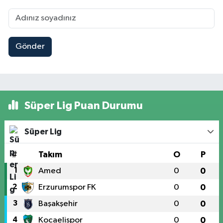
Gönder
Süper Lig Puan Durumu
Süper Lig
#
Takım
O
P
1
Amed
0
0
2
Erzurumspor FK
0
0
3
Başakşehir
0
0
4
Kocaelispor
0
0