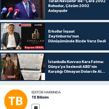
Turan Nevşehir’de:"Çare 2002
Ruhudur, Çözüm 2002
Anlayışıdır
Erkollar İnşaat
Zeytinburnu’nun
Dönüşümünde Bizde Varız Dedi
İstanbullu Kuvvacı Kara Fatma:
Dünya’ya Seslendi ABD’nin
Karşılığı Olmayan Doları ile Alış
Veriş Yapmayın Dedi
EDITÖR HAKKINDA
TE Bilisim