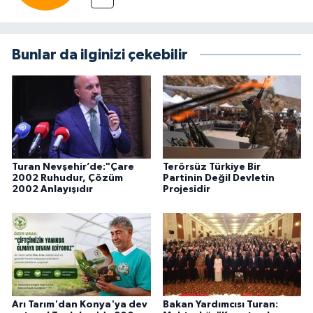
Bunlar da ilginizi çekebilir
Turan Nevşehir’de:"Çare
Terörsüz Türkiye Bir
2002 Ruhudur, Çözüm
Partinin Değil Devletin
2002 Anlayışıdır
Projesidir
Arı Tarım'dan Konya'ya dev
Bakan Yardımcısı Turan: