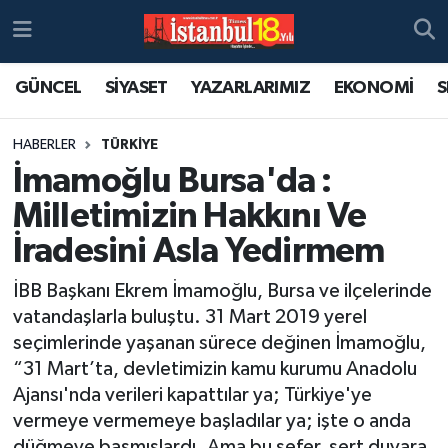
GÜNCEL
SİYASET
YAZARLARIMIZ
EKONOMİ
S
HABERLER
TÜRKİYE
İmamoğlu Bursa'da :
Milletimizin Hakkını Ve
İradesini Asla Yedirmem
İBB Başkanı Ekrem İmamoğlu, Bursa ve ilçelerinde
vatandaşlarla buluştu. 31 Mart 2019 yerel
seçimlerinde yaşanan sürece değinen İmamoğlu,
“31 Mart’ta, devletimizin kamu kurumu Anadolu
Ajansı'nda verileri kapattılar ya; Türkiye'ye
vermeye vermemeye başladılar ya; işte o anda
düğmeye basmışlardı. Ama bu sefer, sert duvara