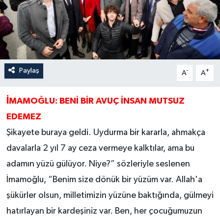
Paylaş
-
+
A
A
İ
MAMOĞLU: BENİ BİR AVUÇ İNSAN MUTSUZ
EDEMEZ
Şikayete buraya geldi. Uydurma bir kararla, ahmakça
davalarla 2 yıl 7 ay ceza vermeye kalktılar, ama bu
adamın yüzü gülüyor. Niye?” sözleriyle seslenen
İmamoğlu, “Benim size dönük bir yüzüm var. Allah'a
şükürler olsun, milletimizin yüzüne baktığında, gülmeyi
hatırlayan bir kardeşiniz var. Ben, her çocuğumuzun