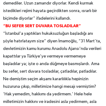
demediler. Uzun zamandır diyorlar. Kendi kurmak
istedikleri rejimi hayata geçirdikten sonra, ısrarlı bir
biçimde diyorlar” ifadelerini kullandı.
“BU SEFER SERT DUVARA TOSLADILAR”
“İstanbul'a yaptıkları hukuksuzluğun başladığı anı
şöyle hatırlatayım size” diyen İmamoğlu, “31 Mart’ta,
devletimizin kamu kurumu Anadolu Ajansı'nda verileri
kapattılar ya Türkiye'ye vermeye vermemeye
başladılar ya; işte o anda düğmeye basmışlardı. Ama
bu sefer, sert duvara tosladılar, çatladılar, patladılar.
Ne demiştim seçim akşamı kararlılıkla hepinizin
huzuruna çıkıp, milletimize hangi mesajı vermiştim?
‘Hak yemedim, hakkımı da yedirmem.’ Hele hele
milletimizin hakkını ve iradesini asla yedirmem, asla