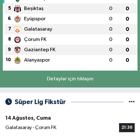
5
Beşiktaş
0
0
6
Eyüpspor
0
0
7
Galatasaray
0
0
8
Çorum FK
0
0
9
Gaziantep FK
0
0
10
Alanyaspor
0
0
Detaylar için tıklayın
Süper Lig Fikstür
14 Ağustos, Cuma
Galatasaray - Çorum FK
21:30