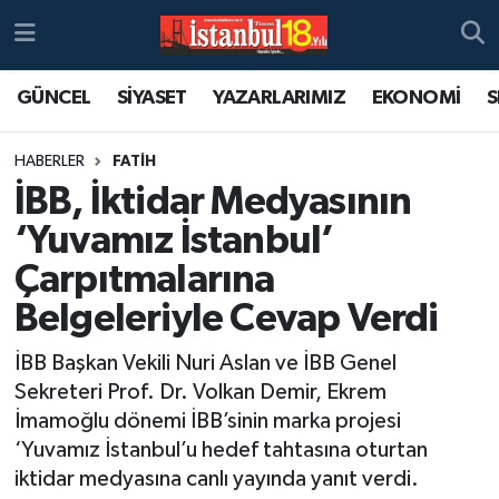
GÜNCEL
SİYASET
YAZARLARIMIZ
EKONOMİ
S
HABERLER
FATİH
İBB, İktidar Medyasının
‘Yuvamız İstanbul’
Çarpıtmalarına
Belgeleriyle Cevap Verdi
İBB Başkan Vekili Nuri Aslan ve İBB Genel
Sekreteri Prof. Dr. Volkan Demir, Ekrem
İmamoğlu dönemi İBB’sinin marka projesi
‘Yuvamız İstanbul’u hedef tahtasına oturtan
iktidar medyasına canlı yayında yanıt verdi.