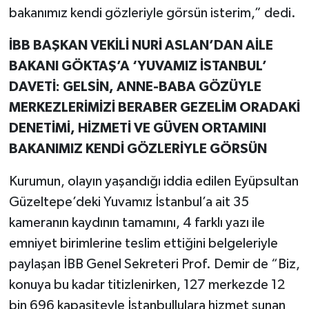
bakanımız kendi gözleriyle görsün isterim,” dedi.
İBB BAŞKAN VEKİLİ NURİ ASLAN’DAN AİLE
BAKANI GÖKTAŞ’A ‘YUVAMIZ İSTANBUL’
DAVETİ: GELSİN, ANNE-BABA GÖZÜYLE
MERKEZLERİMİZİ BERABER GEZELİM ORADAKİ
DENETİMİ, HİZMETİ VE GÜVEN ORTAMINI
BAKANIMIZ KENDİ GÖZLERİYLE GÖRSÜN
Kurumun, olayın yaşandığı iddia edilen Eyüpsultan
Güzeltepe’deki Yuvamız İstanbul’a ait 35
kameranın kaydının tamamını, 4 farklı yazı ile
emniyet birimlerine teslim ettiğini belgeleriyle
paylaşan İBB Genel Sekreteri Prof. Demir de “Biz,
konuya bu kadar titizlenirken, 127 merkezde 12
bin 696 kapasiteyle İstanbullulara hizmet sunan