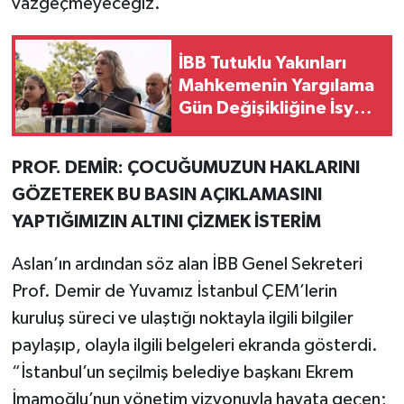
vazgeçmeyeceğiz.”
İBB Tutuklu Yakınları
Mahkemenin Yargılama
Gün Değişikliğine İsyan
Etti
PROF. DEMİR: ÇOCUĞUMUZUN HAKLARINI
GÖZETEREK BU BASIN AÇIKLAMASINI
YAPTIĞIMIZIN ALTINI ÇİZMEK İSTERİM
Aslan’ın ardından söz alan İBB Genel Sekreteri
Prof. Demir de Yuvamız İstanbul ÇEM’lerin
kuruluş süreci ve ulaştığı noktayla ilgili bilgiler
paylaşıp, olayla ilgili belgeleri ekranda gösterdi.
“İstanbul’un seçilmiş belediye başkanı Ekrem
İmamoğlu’nun yönetim vizyonuyla hayata geçen;