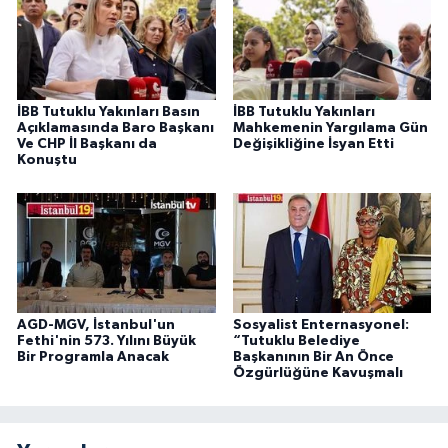
İBB Tutuklu Yakınları Basın
İBB Tutuklu Yakınları
Açıklamasında Baro Başkanı
Mahkemenin Yargılama Gün
Ve CHP İl Başkanı da
Değişikliğine İsyan Etti
Konuştu
AGD-MGV, İstanbul'un
Sosyalist Enternasyonel:
Fethi'nin 573. Yılını Büyük
“Tutuklu Belediye
Bir Programla Anacak
Başkanının Bir An Önce
Özgürlüğüne Kavuşmalı