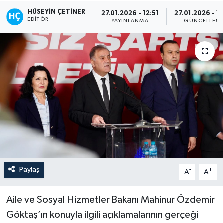
HÜSEYIN ÇETINER
27.01.2026 - 12:51
27.01.2026 - 1
EDITÖR
YAYINLANMA
GÜNCELLEM
Paylaş
-
+
A
A
Aile ve Sosyal Hizmetler Bakanı Mahinur Özdemir
Göktaş’ın konuyla ilgili açıklamalarının gerçeği