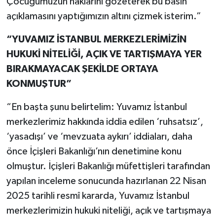
Çocuğumuzun haklarını gözeterek bu basın
açıklamasını yaptığımızın altını çizmek isterim.”
“YUVAMIZ İSTANBUL MERKEZLERİMİZİN
HUKUKİ NİTELİĞİ, AÇIK VE TARTIŞMAYA YER
BIRAKMAYACAK ŞEKİLDE ORTAYA
KONMUŞTUR”
“En başta şunu belirtelim: Yuvamız İstanbul
merkezlerimiz hakkında iddia edilen ‘ruhsatsız’,
‘yasadışı’ ve ‘mevzuata aykırı’ iddiaları, daha
önce İçişleri Bakanlığı’nın denetimine konu
olmuştur. İçişleri Bakanlığı müfettişleri tarafından
yapılan inceleme sonucunda hazırlanan 22 Nisan
2025 tarihli resmî kararda, Yuvamız İstanbul
merkezlerimizin hukuki niteliği, açık ve tartışmaya