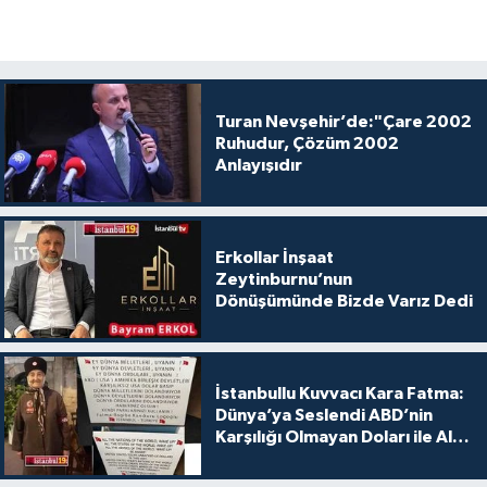
Turan Nevşehir’de:"Çare 2002
Ruhudur, Çözüm 2002
Anlayışıdır
Erkollar İnşaat
Zeytinburnu’nun
Dönüşümünde Bizde Varız Dedi
İstanbullu Kuvvacı Kara Fatma:
Dünya’ya Seslendi ABD’nin
Karşılığı Olmayan Doları ile Alış
Veriş Yapmayın Dedi