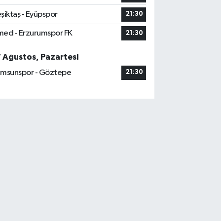
şiktaş - Eyüpspor
21:30
ed - Erzurumspor FK
21:30
7 Ağustos, Pazartesi
msunspor - Göztepe
21:30