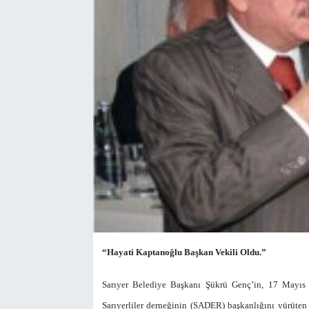
“Hayati Kaptanoğlu Başkan Vekili Oldu.”
Sarıyer Belediye Başkanı Şükrü Genç’in, 17 Mayıs P
Sarıyerliler derneğinin (SADER) başkanlığını yürüte