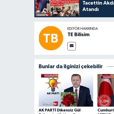
Tacettin Akd
Atandı
EDITÖR HAKKINDA
TE Bilisim
Bunlar da ilginizi çekebilir
AK PARTİ Dikensiz Gül
Cumhuriy