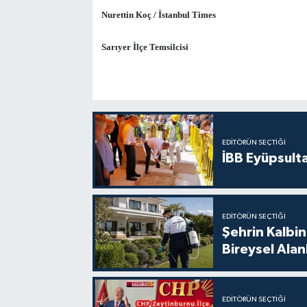
Nurettin Koç / İstanbul Times
Sarıyer İlçe Temsilcisi
EDITÖRÜN SEÇTIĞI
İBB Eyüpsult
EDITÖRÜN SEÇTIĞI
Şehrin Kalbin
Bireysel Ala
EDITÖRÜN SEÇTIĞI