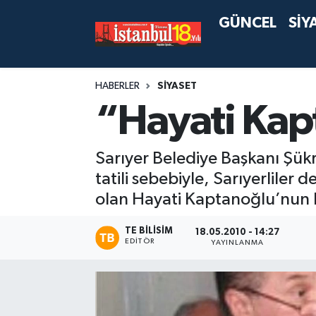
GÜNCEL
SİY
HABERLER
SİYASET
“Hayati Kap
Sarıyer Belediye Başkanı Şükr
tatili sebebiyle, Sarıyerlile
olan Hayati Kaptanoğlu’nun B
TE BILISIM
18.05.2010 - 14:27
EDITÖR
YAYINLANMA