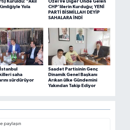
ti) Kuruldu: “Akıl
Özel Ve Diğer Önde Gelen
Kimliğiyle Yola
CHP’lilerin Kurduğu; YENİ
PARTİ BİSMİLLAH DEYİP
SAHALARA İNDİ
 İstanbul
Saadet Partisinin Genç
illeri saha
Dinamik Genel Başkanı
arını sürdürüyor
Arıkan ülke Gündemini
Yakından Takip Ediyor