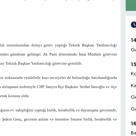
1
lık sorunlarından dolayı görev yaptığı Teknik Başkan Yardımcılığı
Ga
isimler gündeme gelmişti. Ak Parti döneminde İmar Müdürü görevini
ay Teknik Başkan Yardımcılığı görevine getirildi.
1
Ko
si noktasında vesilelerle bazı tavsiyeler de bulunduğu hatırlandığında
Ka
ta dolaşması nedeniyle CHP Sarıyer İlçe Başkanı Serdar Sarıoğlu ve ilçe
 merak konusu oldu.
Ge
Ga
ığının ev sahipliğini yaptığı birlik, beraberlik ve dayanışma gecesinde,
ı Şükrü Genç, gecenin anlam ve önemine binaen birlik, beraberlik ve
1
Ba