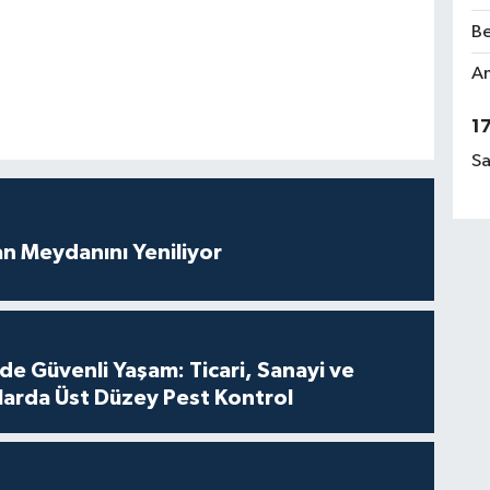
Be
Am
1
Sa
an Meydanını Yeniliyor
de Güvenli Yaşam: Ticari, Sanayi ve
nlarda Üst Düzey Pest Kontrol