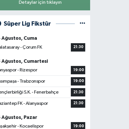
Detaylar için tıklayın
Süper Lig Fikstür
4 Ağustos, Cuma
latasaray - Çorum FK
21:30
5 Ağustos, Cumartesi
nyaspor - Rizespor
19:00
sımpaşa - Trabzonspor
19:00
nçlerbirliği S.K. - Fenerbahçe
21:30
ziantep FK - Alanyaspor
21:30
6 Ağustos, Pazar
şakşehir - Kocaelispor
19:00