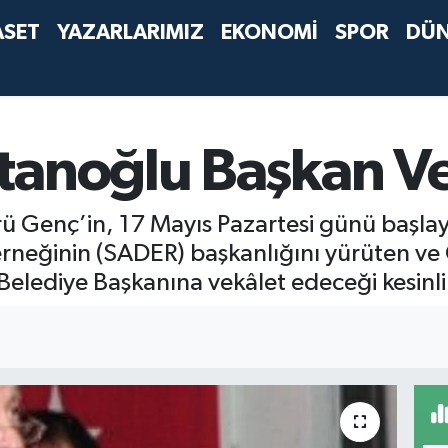
ASET
YAZARLARIMIZ
EKONOMİ
SPOR
DÜ
tanoğlu Başkan Ve
ü Genç’in, 17 Mayıs Pazartesi günü başlay
r derneğinin (SADER) başkanlığını yürüten v
elediye Başkanına vekâlet edeceği kesinli