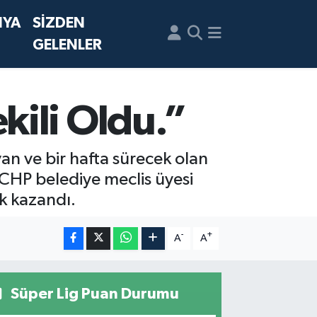
NYA
SİZDEN
GELENLER
kili Oldu.”
an ve bir hafta sürecek olan
e CHP belediye meclis üyesi
k kazandı.
-
+
A
A
Süper Lig Puan Durumu