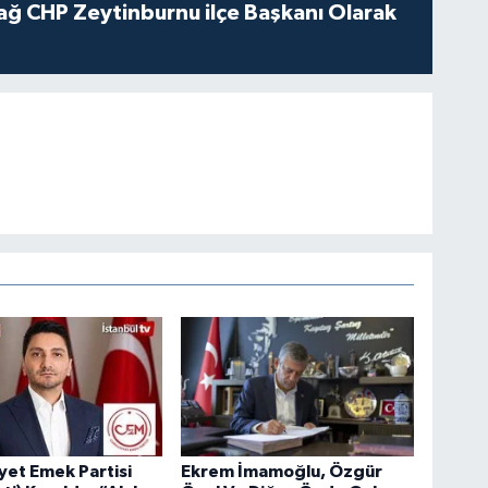
ağ CHP Zeytinburnu ilçe Başkanı Olarak
et Emek Partisi
Ekrem İmamoğlu, Özgür