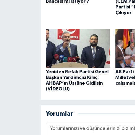
Bahçesi mi İstiyor ?
(CEM Par
Partisi” 
Çıkıyor
Yeniden Refah Partisi Genel
AK Parti
Başkan Yardımcısı Kılııç:
Milletvek
AHBAP’ın Üstüne Gidilsin
çalışmal
(VİDEOLU)
Yorumlar