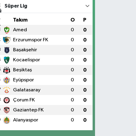
Süper Lig
#
Takım
O
P
1
Amed
0
0
2
Erzurumspor FK
0
0
3
Başakşehir
0
0
4
Kocaelispor
0
0
5
Beşiktaş
0
0
6
Eyüpspor
0
0
7
Galatasaray
0
0
8
Çorum FK
0
0
9
Gaziantep FK
0
0
0
Alanyaspor
0
0