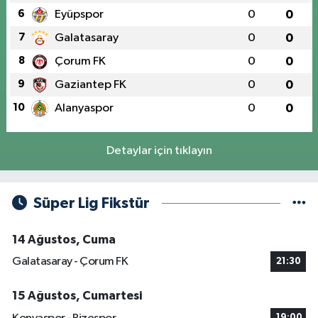
6
Eyüpspor
0
0
7
Galatasaray
0
0
8
Çorum FK
0
0
9
Gaziantep FK
0
0
10
Alanyaspor
0
0
Detaylar için tıklayın
Süper Lig Fikstür
14 Ağustos, Cuma
Galatasaray - Çorum FK
21:30
15 Ağustos, Cumartesi
19:00