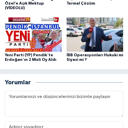
Özel’e Açık Mektup
Termal Çözüm
(VİDEOLU)
Yeni Parti (YP) Pendik'te
İBB Operasyonları Hukuki mi
Erdoğan'ın 2 Misli Oy Aldı
Siyasi mi ?
Yorumlar