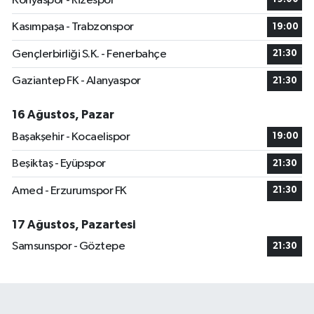
Konyaspor - Rizespor
Kasımpaşa - Trabzonspor
19:00
Gençlerbirliği S.K. - Fenerbahçe
21:30
Gaziantep FK - Alanyaspor
21:30
16 Ağustos, Pazar
Başakşehir - Kocaelispor
19:00
Beşiktaş - Eyüpspor
21:30
Amed - Erzurumspor FK
21:30
17 Ağustos, Pazartesi
Samsunspor - Göztepe
21:30