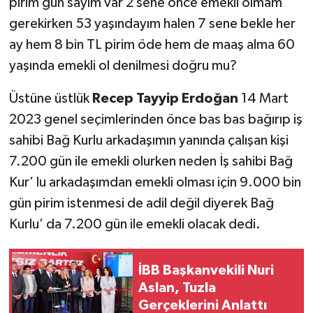
pirim gün sayım var 2 sene önce emekli olmam
gerekirken 53 yaşındayım halen 7 sene bekle her
ay hem 8 bin TL pirim öde hem de maaş alma 60
yaşında emekli ol denilmesi doğru mu?
Üstüne üstlük
Recep Tayyip Erdoğan
14 Mart
2023 genel seçimlerinden önce bas bas bağırıp iş
sahibi Bağ Kurlu arkadaşımın yanında çalışan kişi
7.200 gün ile emekli olurken neden İş sahibi Bağ
Kur’ lu arkadaşımdan emekli olması için 9.000 bin
gün pirim istenmesi de adil değil diyerek Bağ
Kurlu’ da 7.200 gün ile emekli olacak dedi.
İBB Başkanvekili Nuri
Aslan, Tuzla
Gerçeklerini Anlattı