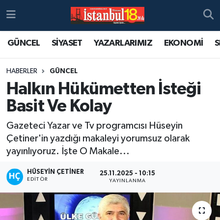
GÜNCEL
SİYASET
YAZARLARIMIZ
EKONOMİ
S
HABERLER
GÜNCEL
Halkın Hükümetten İsteği
Basit Ve Kolay
Gazeteci Yazar ve Tv programcısı Hüseyin
Çetiner'in yazdığı makaleyi yorumsuz olarak
yayınlıyoruz. İşte O Makale...
HÜSEYIN ÇETINER
25.11.2025 - 10:15
EDITÖR
YAYINLANMA