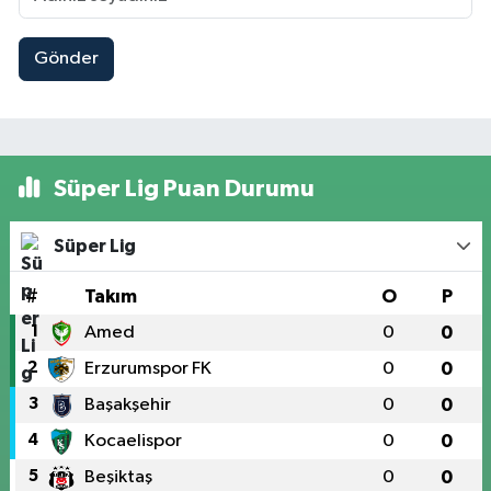
Gönder
Süper Lig Puan Durumu
Süper Lig
#
Takım
O
P
1
Amed
0
0
2
Erzurumspor FK
0
0
3
Başakşehir
0
0
4
Kocaelispor
0
0
5
Beşiktaş
0
0