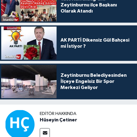
Zeytinburnu ilçe Başkanı
Olarak Atandı
AK PARTİ Dikensiz Gül Bahçesi
mi İstiyor ?
Zeytinburnu Belediyesinden
İlçeye Engelsiz Bir Spor
Merkezi Geliyor
EDITÖR HAKKINDA
Hüseyin Çetiner