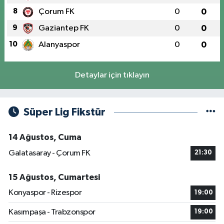
8
Çorum FK
0
0
9
Gaziantep FK
0
0
10
Alanyaspor
0
0
Detaylar için tıklayın
Süper Lig Fikstür
14 Ağustos, Cuma
Galatasaray - Çorum FK
21:30
15 Ağustos, Cumartesi
Konyaspor - Rizespor
19:00
Kasımpaşa - Trabzonspor
19:00