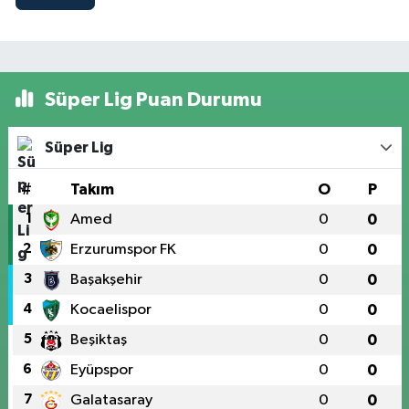
Süper Lig Puan Durumu
Süper Lig
#
Takım
O
P
1
Amed
0
0
2
Erzurumspor FK
0
0
3
Başakşehir
0
0
4
Kocaelispor
0
0
5
Beşiktaş
0
0
6
Eyüpspor
0
0
7
Galatasaray
0
0