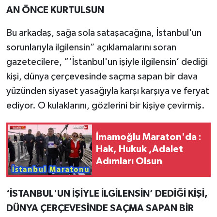
AN ÖNCE KURTULSUN
Bu arkadaş, sağa sola sataşacağına, İstanbul'un
sorunlarıyla ilgilensin” açıklamalarını soran
gazetecilere, “‘İstanbul'un işiyle ilgilensin’ dediği
kişi, dünya çerçevesinde saçma sapan bir dava
yüzünden siyaset yasağıyla karşı karşıya ve feryat
ediyor. O kulaklarını, gözlerini bir kişiye çevirmiş.
İmamoğlu Maraton'da :
Hak, Hukuk ,Adalet
Adımları Olsun
‘İSTANBUL'UN İŞİYLE İLGİLENSİN’ DEDİĞİ KİŞİ,
DÜNYA ÇERÇEVESİNDE SAÇMA SAPAN BİR