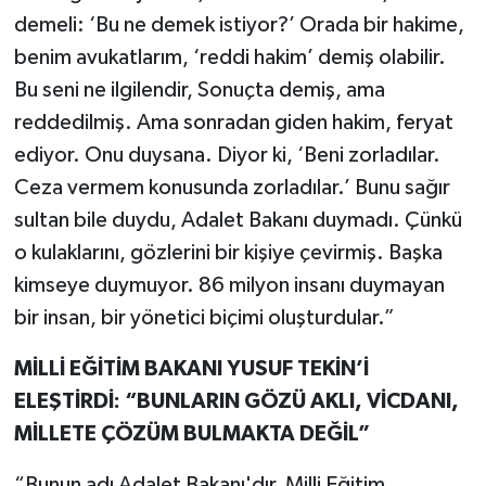
demeli: ‘Bu ne demek istiyor?’ Orada bir hakime,
benim avukatlarım, ‘reddi hakim’ demiş olabilir.
Bu seni ne ilgilendir, Sonuçta demiş, ama
reddedilmiş. Ama sonradan giden hakim, feryat
ediyor. Onu duysana. Diyor ki, ‘Beni zorladılar.
Ceza vermem konusunda zorladılar.’ Bunu sağır
sultan bile duydu, Adalet Bakanı duymadı. Çünkü
o kulaklarını, gözlerini bir kişiye çevirmiş. Başka
kimseye duymuyor. 86 milyon insanı duymayan
bir insan, bir yönetici biçimi oluşturdular.”
MİLLİ EĞİTİM BAKANI YUSUF TEKİN’İ
ELEŞTİRDİ: “BUNLARIN GÖZÜ AKLI, VİCDANI,
MİLLETE ÇÖZÜM BULMAKTA DEĞİL”
“Bunun adı Adalet Bakanı'dır, Milli Eğitim