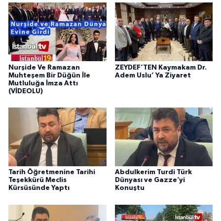
Nurşide Ve Ramazan
ZEYDEF’TEN Kaymakam Dr.
Muhteşem Bir Düğün İle
Adem Uslu’ Ya Ziyaret
Mutluluğa İmza Attı
(VİDEOLU)
Tarih Öğretmenine Tarihi
Abdulkerim Turdi Türk
Teşekkürü Meclis
Dünyası ve Gazze’yi
Kürsüsünde Yaptı
Konuştu