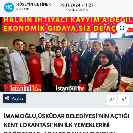
HÜSEYIN ÇETINER
19.11.2024 - 11:27
EDITÖR
YAYINLANMA
Paylaş
-
+
A
A
İMAMOĞLU,ÜSKÜDAR BELEDİYESİ’NİN AÇTIĞI
KENT LOKANTASI’NIN İLK YEMEKLERİNİ