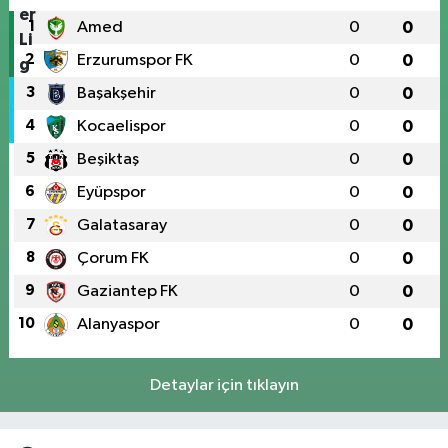
1
Amed
0
0
2
Erzurumspor FK
0
0
3
Başakşehir
0
0
4
Kocaelispor
0
0
5
Beşiktaş
0
0
6
Eyüpspor
0
0
7
Galatasaray
0
0
8
Çorum FK
0
0
9
Gaziantep FK
0
0
10
Alanyaspor
0
0
Detaylar için tıklayın