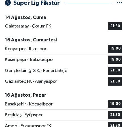
Süper Lig Fikstür
14 Ağustos, Cuma
Galatasaray - Çorum FK
21:30
15 Ağustos, Cumartesi
Konyaspor - Rizespor
19:00
Kasımpaşa - Trabzonspor
19:00
Gençlerbirliği S.K. - Fenerbahçe
21:30
Gaziantep FK - Alanyaspor
21:30
16 Ağustos, Pazar
Başakşehir - Kocaelispor
19:00
Beşiktaş - Eyüpspor
21:30
Amed - Erzurumspor FK
21:30