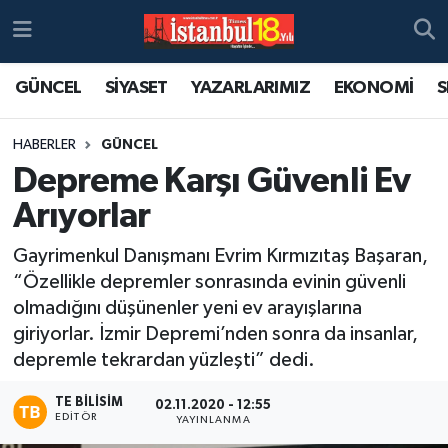
GÜNCEL
SİYASET
YAZARLARIMIZ
EKONOMİ
S
HABERLER
GÜNCEL
Depreme Karşı Güvenli Ev
Arıyorlar
Gayrimenkul Danışmanı Evrim Kırmızıtaş Başaran,
“Özellikle depremler sonrasında evinin güvenli
olmadığını düşünenler yeni ev arayışlarına
giriyorlar. İzmir Depremi’nden sonra da insanlar,
depremle tekrardan yüzleşti” dedi.
TE BILISIM
02.11.2020 - 12:55
EDITÖR
YAYINLANMA