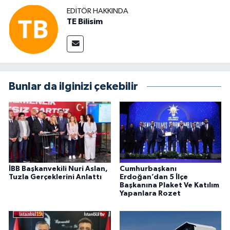
EDITÖR HAKKINDA
TE Bilisim
Bunlar da ilginizi çekebilir
İBB Başkanvekili Nuri Aslan,
Cumhurbaşkanı
Tuzla Gerçeklerini Anlattı
Erdoğan’dan 5 İlçe
Başkanına Plaket Ve Katılım
Yapanlara Rozet