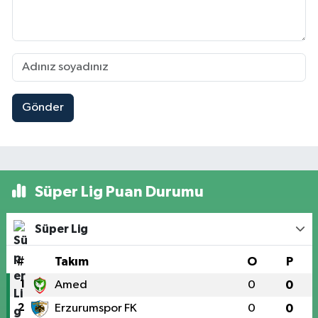
Gönder
Süper Lig Puan Durumu
Süper Lig
#
Takım
O
P
1
Amed
0
0
2
Erzurumspor FK
0
0