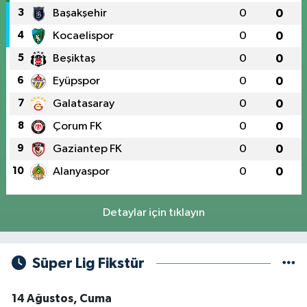
3
Başakşehir
0
0
4
Kocaelispor
0
0
5
Beşiktaş
0
0
6
Eyüpspor
0
0
7
Galatasaray
0
0
8
Çorum FK
0
0
9
Gaziantep FK
0
0
10
Alanyaspor
0
0
Detaylar için tıklayın
Süper Lig Fikstür
14 Ağustos, Cuma