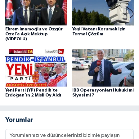
Ekrem İmamoğlu ve Özgür
Yeşil Vatanı Korumak İçin
Özel’e Açık Mektup
Termal Çözüm
(VİDEOLU)
Yeni Parti (YP) Pendik'te
İBB Operasyonları Hukuki mi
Erdoğan'ın 2 Misli Oy Aldı
Siyasi mi ?
Yorumlar