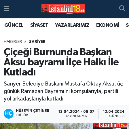
GÜNCEL
SİYASET
YAZARLARIMIZ
EKONOMİ
S
HABERLER
SARİYER
Çiçeği Burnunda Başkan
Aksu bayramı İlçe Halkı İle
Kutladı
Sarıyer Belediye Başkanı Mustafa Oktay Aksu, üç
günlük Ramazan Bayramı’nı komşularıyla, partili
yol arkadaşlarıyla kutladı
HÜSEYIN ÇETINER
13.04.2024 - 08:07
13.04.2024 - 
EDITÖR
YAYINLANMA
GÜNCELLE