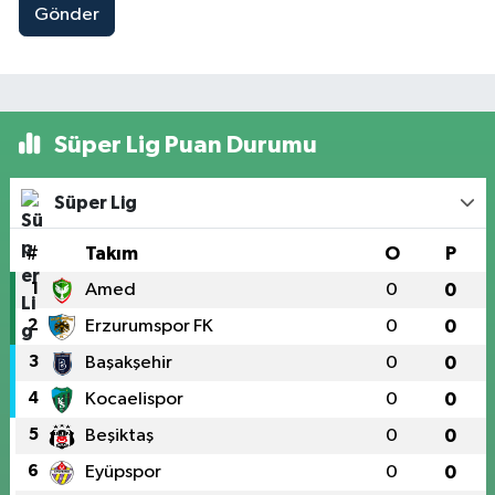
Gönder
Süper Lig Puan Durumu
Süper Lig
#
Takım
O
P
1
Amed
0
0
2
Erzurumspor FK
0
0
3
Başakşehir
0
0
4
Kocaelispor
0
0
5
Beşiktaş
0
0
6
Eyüpspor
0
0