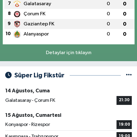
7
Galatasaray
0
0
8
Çorum FK
0
0
9
Gaziantep FK
0
0
10
Alanyaspor
0
0
Detaylar için tıklayın
Süper Lig Fikstür
14 Ağustos, Cuma
Galatasaray - Çorum FK
21:30
15 Ağustos, Cumartesi
Konyaspor - Rizespor
19:00
Kasımpaşa - Trabzonspor
19:00