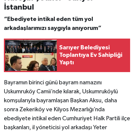
İstanbul
“Ebediyete intikal eden tüm yol
arkadaşlarımızı saygıyla anıyorum”
Sarıyer Belediyesi
Toplantıya Ev Sahipliği
Yaptı
Bayramın birinci günü bayram namazını
Uskumruköy Camii’nde kılarak, Uskumruköylü
komşularıyla bayramlaşan Başkan Aksu, daha
sonra Zekeriköy ve Kilyos Mezarlığı’nda
ebediyete intikal eden Cumhuriyet Halk Partili ilçe
başkanları, il yöneticisi yol arkadaşı Yeter