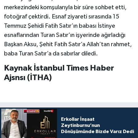
merkezindeki komşularıyla bir süre sohbet etti,
fotoğraf çektirdi. Esnaf ziyareti sırasında 15
Temmuz Şehidi Fatih Satır’ın babası İstinye
esnaflarından Turan Satır’ın işyerinde ağırladığı
Başkan Aksu, Şehit Fatih Satır’a Allah’tan rahmet,
baba Turan Satır’a da sabırlar diledi.
Kaynak İstanbul Times Haber
Ajsnsı (İTHA)
Erkollar İnşaat
Zeytinburnu’nun
Dönüşümünde Bizde Varız Dedi