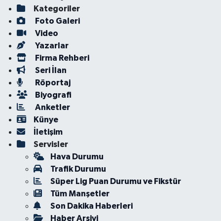
Kategoriler
Foto Galeri
Video
Yazarlar
Firma Rehberi
Seri İlan
Röportaj
Biyografi
Anketler
Künye
İletişim
Servisler
Hava Durumu
Trafik Durumu
Süper Lig Puan Durumu ve Fikstür
Tüm Manşetler
Son Dakika Haberleri
Haber Arşivi