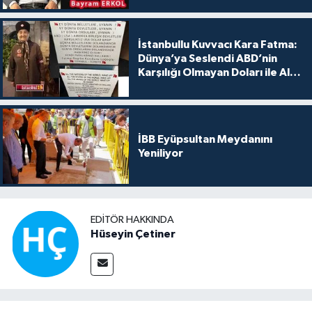
İstanbullu Kuvvacı Kara Fatma:
Dünya’ya Seslendi ABD’nin
Karşılığı Olmayan Doları ile Alış
Veriş Yapmayın Dedi
İBB Eyüpsultan Meydanını
Yeniliyor
EDITÖR HAKKINDA
Hüseyin Çetiner