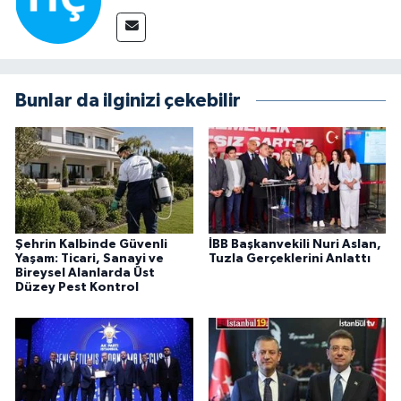
Bunlar da ilginizi çekebilir
Şehrin Kalbinde Güvenli
İBB Başkanvekili Nuri Aslan,
Yaşam: Ticari, Sanayi ve
Tuzla Gerçeklerini Anlattı
Bireysel Alanlarda Üst
Düzey Pest Kontrol