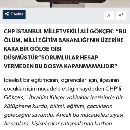
Paylaş
-
+
A
A
CHP İSTANBUL MİLLETVEKİLİ ALİ GÖKÇEK: “BU
ÖLÜM, MİLLİ EĞİTİM BAKANLIĞI’NIN ÜZERİNE
KARA BİR GÖLGE GİBİ
DÜŞMÜŞTÜR”SORUMLULAR HESAP
VERMEDEN BU DOSYA KAPANMAMALIDIR”
İdealist bir eğitimcinin, öğrencileri için, ilçesinin
çocukları için mücadele ettiğin kaydeden CHP’li
Gökçek, “
İbrahim Kılıçer yokluklar içerisinde bir
kütüphane kurdu, bilimi, eğitimi, çocukların
geleceğini savundu. Ancak bu mücadelesi siyasi
hesaplara, kişisel çıkar çatışmalarına kurban