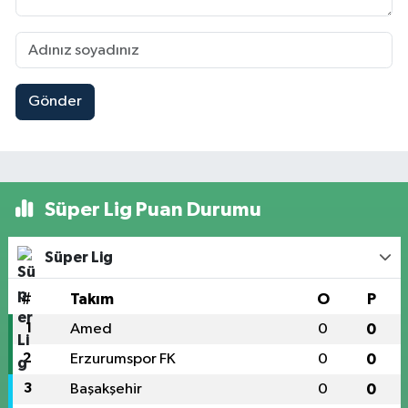
Gönder
Süper Lig Puan Durumu
Süper Lig
#
Takım
O
P
1
Amed
0
0
2
Erzurumspor FK
0
0
3
Başakşehir
0
0