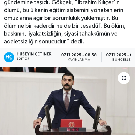
gündemine taşıdı. Gökçek, “İbrahim Kılıçer’in
ölümü, bu ülkenin eğitim sistemini yönetenlerin
omuzlarına ağır bir sorumluluk yüklemiştir. Bu
ölüm ne bir kaderdir ne de bir tesadüf. Bu ölüm,
baskının, liyakatsizliğin, siyasi tahakkümün ve
adaletsizliğin sonucudur” dedi.
HÜSEYIN ÇETINER
07.11.2025 - 08:58
07.11.2025 - 0
EDITÖR
YAYINLANMA
GÜNCELLEM