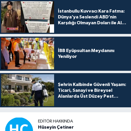
İstanbullu Kuvvacı Kara Fatma:
Dünya’ya Seslendi ABD’nin
Karşılığı Olmayan Doları ile Alış
Veriş Yapmayın Dedi
İBB Eyüpsultan Meydanını
Yeniliyor
Şehrin Kalbinde Güvenli Yaşam:
Ticari, Sanayi ve Bireysel
Alanlarda Üst Düzey Pest
Kontrol
EDITÖR HAKKINDA
Hüseyin Çetiner