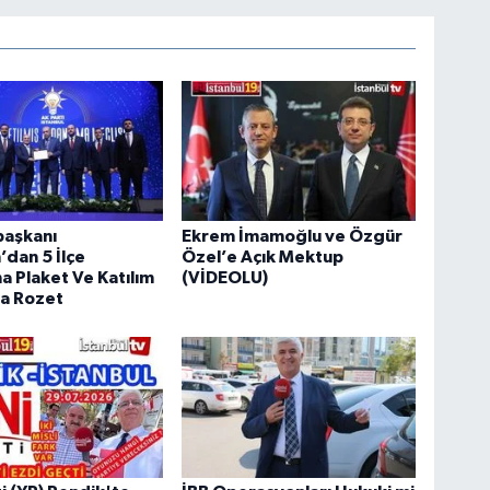
aşkanı
Ekrem İmamoğlu ve Özgür
dan 5 İlçe
Özel’e Açık Mektup
a Plaket Ve Katılım
(VİDEOLU)
ra Rozet