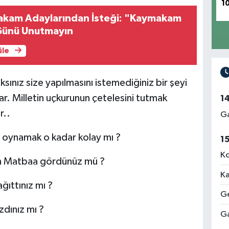
1
akam Adaylarından İsteği: "Kaymakam
Günü Unutmayın
üle
ınız size yapılmasını istemediğiniz bir şeyi
r. Milletin uçkurunun çetelesini tutmak
1
r..
Ga
le oynamak o kadar kolay mı ?
1
Ko
an Matbaa gördünüz mü ?
Ka
ğıttınız mı ?
Ge
zdınız mı ?
Ga