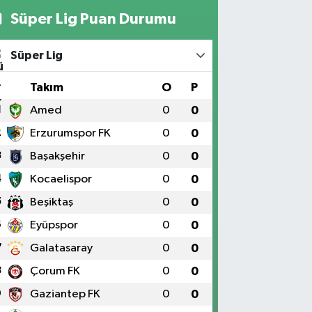
Süper Lig Puan Durumu
Süper Lig
#
Takım
O
P
1
Amed
0
0
2
Erzurumspor FK
0
0
3
Başakşehir
0
0
4
Kocaelispor
0
0
5
Beşiktaş
0
0
6
Eyüpspor
0
0
7
Galatasaray
0
0
8
Çorum FK
0
0
9
Gaziantep FK
0
0