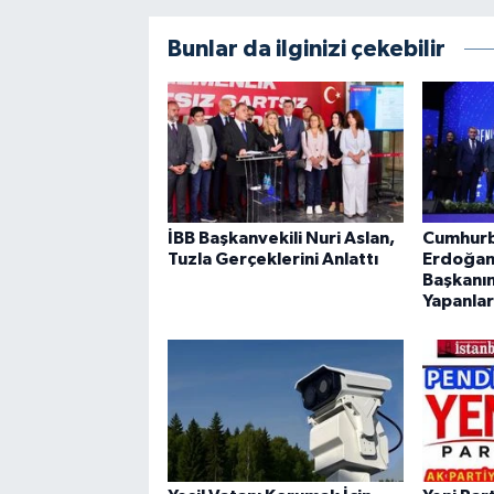
Bunlar da ilginizi çekebilir
İBB Başkanvekili Nuri Aslan,
Cumhurb
Tuzla Gerçeklerini Anlattı
Erdoğan’
Başkanın
Yapanla