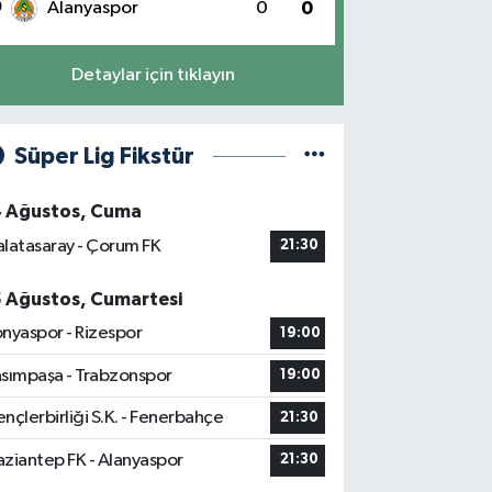
0
Alanyaspor
0
0
Detaylar için tıklayın
Süper Lig Fikstür
4 Ağustos, Cuma
latasaray - Çorum FK
21:30
5 Ağustos, Cumartesi
nyaspor - Rizespor
19:00
sımpaşa - Trabzonspor
19:00
nçlerbirliği S.K. - Fenerbahçe
21:30
ziantep FK - Alanyaspor
21:30