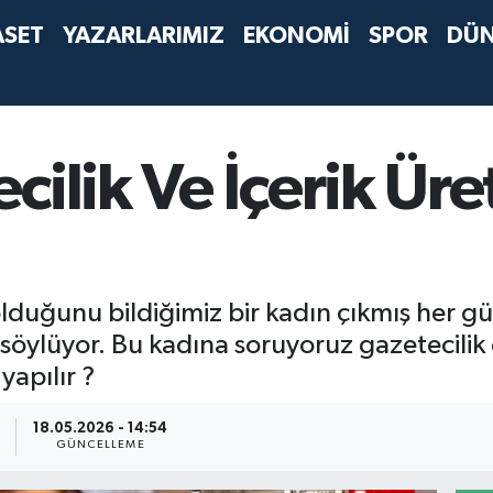
ASET
YAZARLARIMIZ
EKONOMİ
SPOR
DÜ
ilik Ve İçerik Üret
?
duğunu bildiğimiz bir kadın çıkmış her gün 
ı söylüyor. Bu kadına soruyoruz gazetecil
apılır ?
18.05.2026 - 14:54
GÜNCELLEME