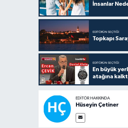
İnsanlar Nede
EDITÖRÜN SEÇTIĞI
Topkapı Sara
EDITÖRÜN SEÇTIĞI
En büyük yerli
atağına kalk
EDITÖR HAKKINDA
Hüseyin Çetiner