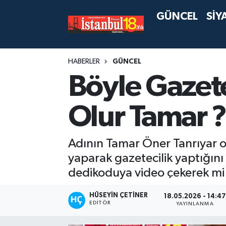
GÜNCEL
SİY
HABERLER
GÜNCEL
Böyle Gazetec
Olur Tamar 
Adının Tamar Öner Tanrıyar ol
yaparak gazetecilik yaptığın
dedikoduya video çekerek mi y
HÜSEYIN ÇETINER
18.05.2026 - 14:47
EDITÖR
YAYINLANMA