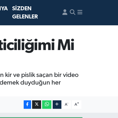
NYA
SİZDEN
GELENLER
iciliğimi Mi
kir ve pislik saçan bir video
ik demek duyduğun her
-
+
A
A