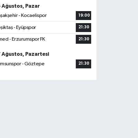
6 Ağustos, Pazar
şakşehir - Kocaelispor
19:00
şiktaş - Eyüpspor
21:30
ed - Erzurumspor FK
21:30
7 Ağustos, Pazartesi
msunspor - Göztepe
21:30