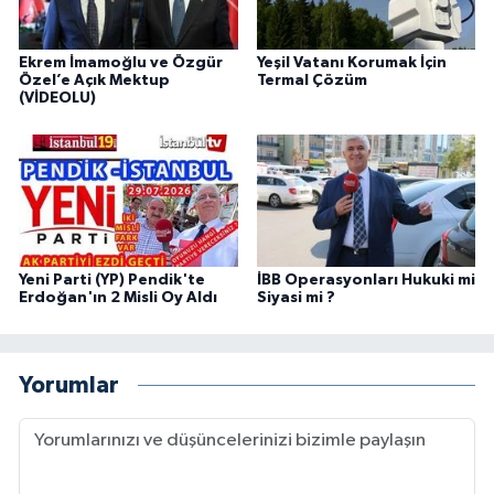
Ekrem İmamoğlu ve Özgür
Yeşil Vatanı Korumak İçin
Özel’e Açık Mektup
Termal Çözüm
(VİDEOLU)
Yeni Parti (YP) Pendik'te
İBB Operasyonları Hukuki mi
Erdoğan'ın 2 Misli Oy Aldı
Siyasi mi ?
Yorumlar