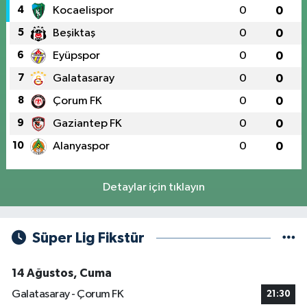
4
Kocaelispor
0
0
5
Beşiktaş
0
0
6
Eyüpspor
0
0
7
Galatasaray
0
0
8
Çorum FK
0
0
9
Gaziantep FK
0
0
10
Alanyaspor
0
0
Detaylar için tıklayın
Süper Lig Fikstür
14 Ağustos, Cuma
Galatasaray - Çorum FK
21:30