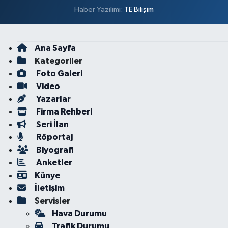
Haber Yazılımı:
TE Bilişim
Ana Sayfa
Kategoriler
Foto Galeri
Video
Yazarlar
Firma Rehberi
Seri İlan
Röportaj
Biyografi
Anketler
Künye
İletişim
Servisler
Hava Durumu
Trafik Durumu