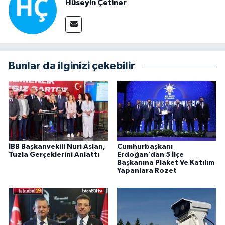
Hüseyin Çetiner
Bunlar da ilginizi çekebilir
İBB Başkanvekili Nuri Aslan,
Cumhurbaşkanı
Tuzla Gerçeklerini Anlattı
Erdoğan’dan 5 İlçe
Başkanına Plaket Ve Katılım
Yapanlara Rozet