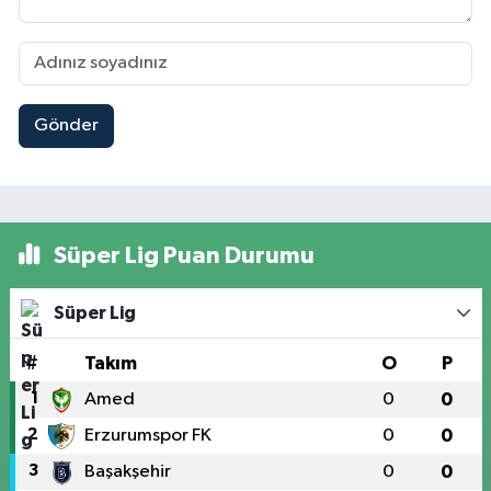
Gönder
Süper Lig Puan Durumu
Süper Lig
#
Takım
O
P
1
Amed
0
0
2
Erzurumspor FK
0
0
3
Başakşehir
0
0