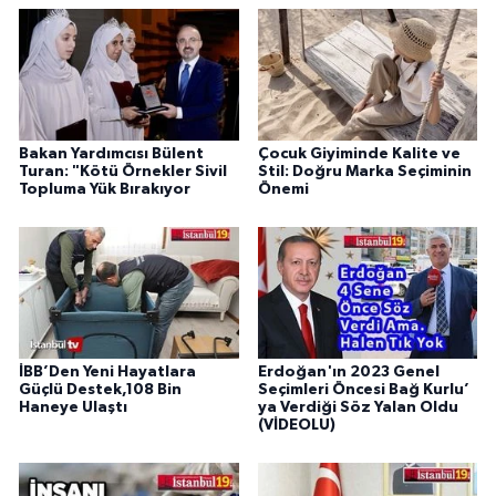
Bakan Yardımcısı Bülent
Çocuk Giyiminde Kalite ve
Turan: "Kötü Örnekler Sivil
Stil: Doğru Marka Seçiminin
Topluma Yük Bırakıyor
Önemi
İBB’Den Yeni Hayatlara
Erdoğan'ın 2023 Genel
Güçlü Destek,108 Bin
Seçimleri Öncesi Bağ Kurlu’
Haneye Ulaştı
ya Verdiği Söz Yalan Oldu
(VİDEOLU)