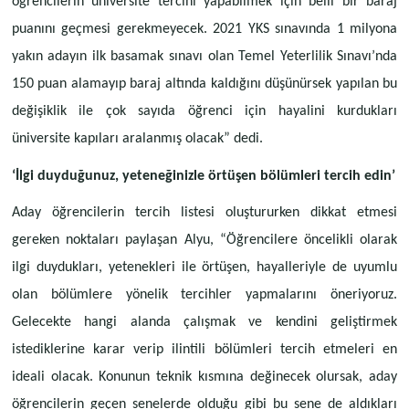
öğrencilerin üniversite tercihi yapabilmek için belli bir baraj
puanını geçmesi gerekmeyecek. 2021 YKS sınavında 1 milyona
yakın adayın ilk basamak sınavı olan Temel Yeterlilik Sınavı’nda
150 puan alamayıp baraj altında kaldığını düşünürsek yapılan bu
değişiklik ile çok sayıda öğrenci için hayalini kurdukları
üniversite kapıları aralanmış olacak” dedi.
‘İlgi duyduğunuz, yeteneğinizle örtüşen bölümleri tercih edin’
Aday öğrencilerin
tercih listesi oluştururken dikkat etmesi
gereken noktaları paylaşan Alyu,
“Öğrencilere öncelikli olarak
ilgi duydukları, yetenekleri ile örtüşen, hayalleriyle de uyumlu
olan bölümlere yönelik tercihler yapmalarını öneriyoruz.
Gelecekte hangi alanda çalışmak ve kendini geliştirmek
istediklerine karar verip ilintili bölümleri tercih etmeleri en
ideali olacak. Konunun teknik kısmına değinecek olursak, aday
öğrencilerin geçen senelerde olduğu gibi bu sene de aldıkları