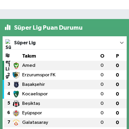
Süper Lig Puan Durumu
Süper Lig
#
Takım
O
P
1
Amed
0
0
2
Erzurumspor FK
0
0
3
Başakşehir
0
0
4
Kocaelispor
0
0
5
Beşiktaş
0
0
6
Eyüpspor
0
0
7
Galatasaray
0
0