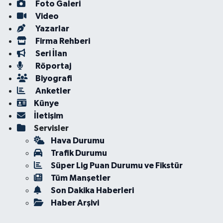
Foto Galeri
Video
Yazarlar
Firma Rehberi
Seri İlan
Röportaj
Biyografi
Anketler
Künye
İletişim
Servisler
Hava Durumu
Trafik Durumu
Süper Lig Puan Durumu ve Fikstür
Tüm Manşetler
Son Dakika Haberleri
Haber Arşivi