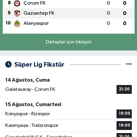
8
Çorum FK
0
0
9
Gaziantep FK
0
0
10
Alanyaspor
0
0
Detaylar için tıklayın
Süper Lig Fikstür
14 Ağustos, Cuma
Galatasaray - Çorum FK
21:30
15 Ağustos, Cumartesi
Konyaspor - Rizespor
19:00
Kasımpaşa - Trabzonspor
19:00