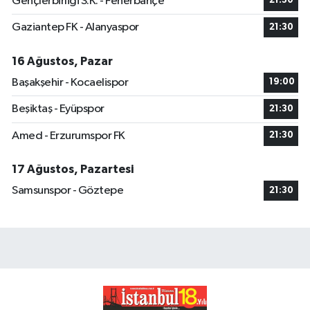
Gençlerbirliği S.K. - Fenerbahçe
21:30
Gaziantep FK - Alanyaspor
21:30
16 Ağustos, Pazar
Başakşehir - Kocaelispor
19:00
Beşiktaş - Eyüpspor
21:30
Amed - Erzurumspor FK
21:30
17 Ağustos, Pazartesi
Samsunspor - Göztepe
21:30