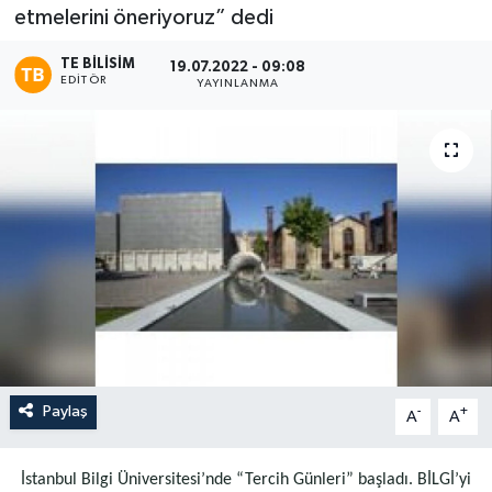
etmelerini öneriyoruz” dedi
TE BILISIM
19.07.2022 - 09:08
EDITÖR
YAYINLANMA
Paylaş
-
+
A
A
İstanbul Bilgi Üniversitesi’nde “Tercih Günleri” başladı. BİLGİ’yi