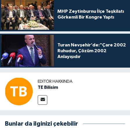
MHP Zeytinburnu İlçe Teşkilatı
Görkemli Bir Kongre Yaptı
Turan Nevşehir’de:"Çare 2002
Ruhudur, Çözüm 2002
Anlayışıdır
EDITÖR HAKKINDA
TE Bilisim
Bunlar da ilginizi çekebilir