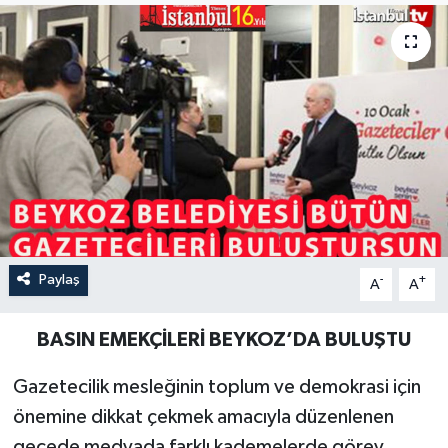
Paylaş
-
+
A
A
BASIN EMEKÇİLERİ BEYKOZ’DA BULUŞTU
Gazetecilik mesleğinin toplum ve demokrasi için
önemine dikkat çekmek amacıyla düzenlenen
gecede medyada farklı kademelerde görev