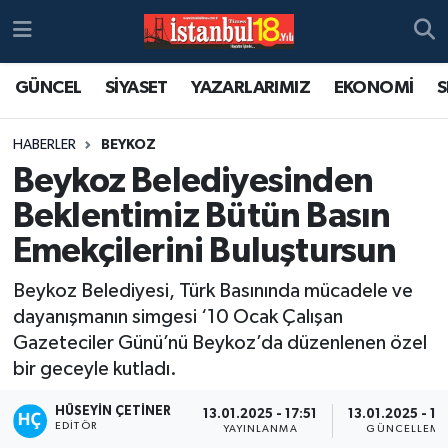
GÜNCEL
SİYASET
YAZARLARIMIZ
EKONOMİ
S
HABERLER
BEYKOZ
Beykoz Belediyesinden
Beklentimiz Bütün Basın
Emekçilerini Buluştursun
Beykoz Belediyesi, Türk Basınında mücadele ve
dayanışmanın simgesi ‘10 Ocak Çalışan
Gazeteciler Günü’nü Beykoz’da düzenlenen özel
bir geceyle kutladı.
HÜSEYIN ÇETINER
13.01.2025 - 17:51
13.01.2025 - 17
EDITÖR
YAYINLANMA
GÜNCELLEME