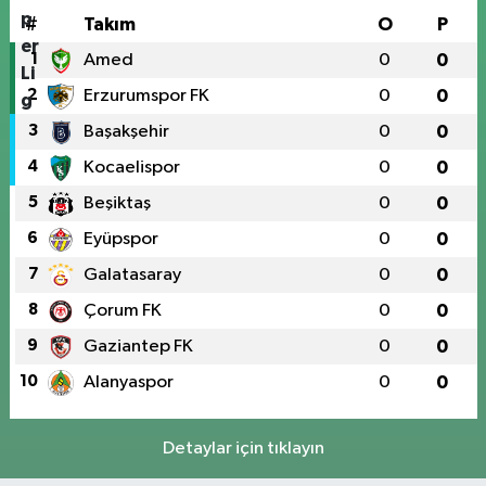
#
Takım
O
P
1
Amed
0
0
2
Erzurumspor FK
0
0
3
Başakşehir
0
0
4
Kocaelispor
0
0
5
Beşiktaş
0
0
6
Eyüpspor
0
0
7
Galatasaray
0
0
8
Çorum FK
0
0
9
Gaziantep FK
0
0
10
Alanyaspor
0
0
Detaylar için tıklayın