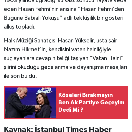
1909 yılında uğradığı suikast sonucu hayata veda
eden Hasan Fehmi’nin anısına “Hasan Fehmi’den
Bugüne Babıali Yokuşu” adlı tek kişilik bir gösteri
alkış topladı.
Halk Müziği Sanatçısı Hasan Yükselir, usta şair
Nazım Hikmet’in, kendisini vatan hainliğiyle
suçlayanlara cevap niteliği taşıyan “Vatan Haini”
şiirini okuduğu gece anma ve dayanışma mesajları
ile son buldu.
Köseleri Bırakmayın
Ben Ak Partiye Geçeyim
Dedi Mi ?
Kaynak: İstanbul Times Haber