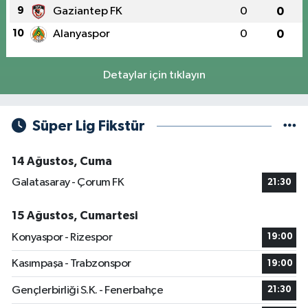
9
Gaziantep FK
0
0
10
Alanyaspor
0
0
Detaylar için tıklayın
Süper Lig Fikstür
14 Ağustos, Cuma
Galatasaray - Çorum FK
21:30
15 Ağustos, Cumartesi
Konyaspor - Rizespor
19:00
Kasımpaşa - Trabzonspor
19:00
Gençlerbirliği S.K. - Fenerbahçe
21:30