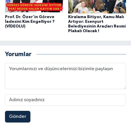
Prof. Dr. Özer’in Göreve
Kiralama Bitiyor, Kamu Malı
İadesini Kim Engelliyor ?
Artıyor: Esenyurt
(VİDEOLU)
Belediyesinin Araçları Resmi
Plakalı Olacak !
Yorumlar
Gönder