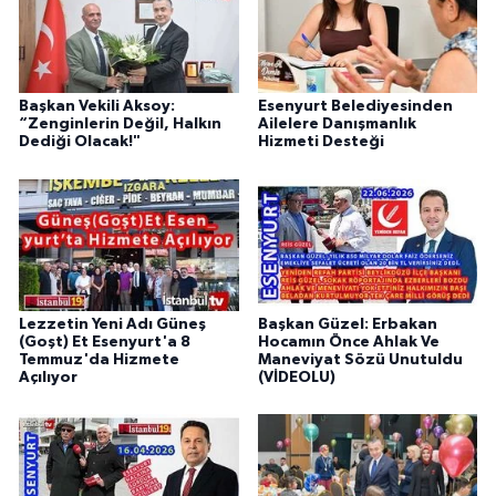
Başkan Vekili Aksoy:
Esenyurt Belediyesinden
“Zenginlerin Değil, Halkın
Ailelere Danışmanlık
Dediği Olacak!"
Hizmeti Desteği
Lezzetin Yeni Adı Güneş
Başkan Güzel: Erbakan
(Goşt) Et Esenyurt'a 8
Hocamın Önce Ahlak Ve
Temmuz'da Hizmete
Maneviyat Sözü Unutuldu
Açılıyor
(VİDEOLU)