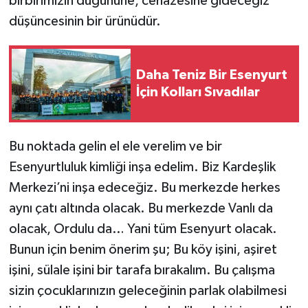
birbirimizin düğününe, cenazesine gideceğiz
düşüncesinin bir ürünüdür.
Daha Teniz Bir Esenyurt
İçin Kolları Sıvadılar
Bu noktada gelin el ele verelim ve bir
Esenyurtluluk kimliği inşa edelim. Biz Kardeşlik
Merkezi’ni inşa edeceğiz. Bu merkezde herkes
aynı çatı altında olacak. Bu merkezde Vanlı da
olacak, Ordulu da… Yani tüm Esenyurt olacak.
Bunun için benim önerim şu; Bu köy işini, aşiret
işini, sülale işini bir tarafa bırakalım. Bu çalışma
sizin çocuklarınızın geleceğinin parlak olabilmesi