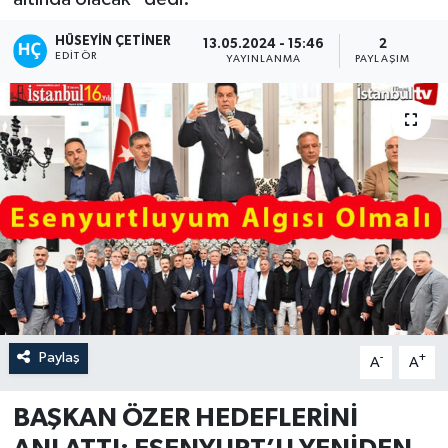
HÜSEYIN ÇETINER
13.05.2024 - 15:46
2
EDITÖR
YAYINLANMA
PAYLAŞIM
Paylaş
-
+
A
A
BAŞKAN ÖZER HEDEFLERİNİ