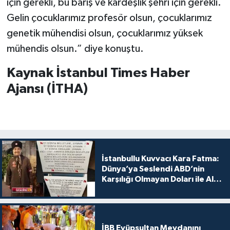
için gerekli, bu barış ve kardeşlik şehri için gerekli.
Gelin çocuklarımız profesör olsun, çocuklarımız
genetik mühendisi olsun, çocuklarımız yüksek
mühendis olsun.” diye konuştu.
Kaynak İstanbul Times Haber
Ajansı (İTHA)
İstanbullu Kuvvacı Kara Fatma:
Dünya’ya Seslendi ABD’nin
Karşılığı Olmayan Doları ile Alış
Veriş Yapmayın Dedi
İBB Eyüpsultan Meydanını