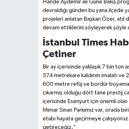
Hande Aydemir ile Güne Bakış pro
devraldığı günden bu yana ilçede ya
projeleri anlatan Başkan Özer, atıl
devam ettiklerini söyleyerek şöyle 
İstanbul Times Hab
Çetiner
Bir ay içerisinde yaklaşık 7 bin ton
574 metrekare kaldırım imalatı ve 20
600 metre refüj ve bordür boyama i
çıkarmış olduğu dört tane prestij ca
içerisinde Esenyurt için önemli olan
Mimar Sinan Parkımız var, orada birin
etabı hayata geçirmeye çalışıyoruz
getireceğiz.”