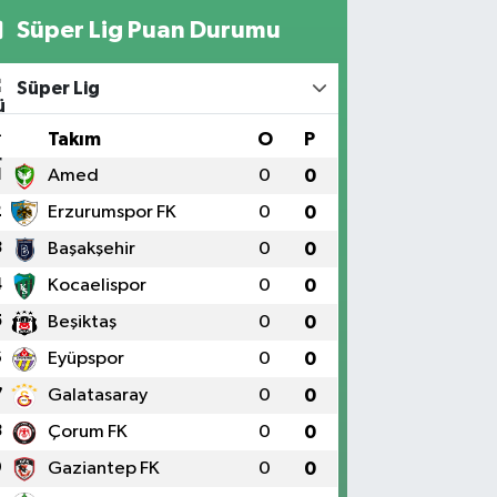
Süper Lig Puan Durumu
Süper Lig
#
Takım
O
P
1
Amed
0
0
2
Erzurumspor FK
0
0
3
Başakşehir
0
0
4
Kocaelispor
0
0
5
Beşiktaş
0
0
6
Eyüpspor
0
0
7
Galatasaray
0
0
8
Çorum FK
0
0
9
Gaziantep FK
0
0