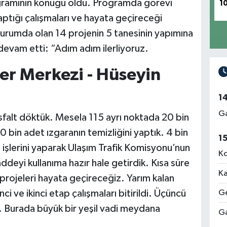
gramının konuğu oldu. Programda görevi
1
ptığı çalışmaları ve hayata geçireceği
 durumda olan 14 projenin 5 tanesinin yapımına
devam etti: “Adım adım ilerliyoruz.
er Merkezi - Hüseyin
1
Ga
 asfalt döktük. Mesela 115 ayrı noktada 20 bin
 bin adet ızgaranın temizliğini yaptık. 4 bin
1
şlerini yaparak Ulaşım Trafik Komisyonu’nun
Ko
ddeyi kullanıma hazır hale getirdik. Kısa süre
Ka
 projeleri hayata geçireceğiz. Yarım kalan
ci ve ikinci etap çalışmaları bitirildi. Üçüncü
Ge
. Burada büyük bir yeşil vadi meydana
Ga