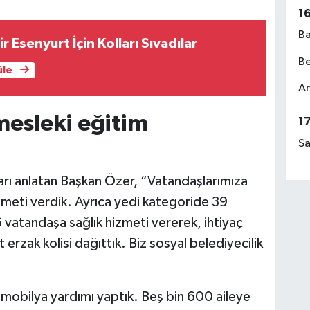
1
Ba
r Esenyurt İçin Kolları Sıvadılar
Be
üle
Am
mesleki eğitim
1
Sa
ları anlatan Başkan Özer, “Vatandaşlarımıza
zmeti verdik. Ayrıca yedi kategoride 39
vatandaşa sağlık hizmeti vererek, ihtiyaç
erzak kolisi dağıttık. Biz sosyal belediyecilik
mobilya yardımı yaptık. Beş bin 600 aileye