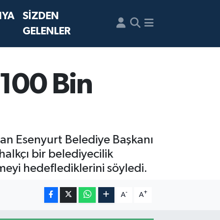
NYA
SİZDEN
GELENLER
 100 Bin
an Esenyurt Belediye Başkanı
alkçı bir belediyecilik
meyi hedeflediklerini söyledi.
-
+
A
A