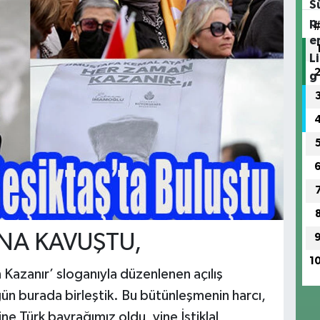
NA KAVUŞTU,
1
azanır’ sloganıyla düzenlenen açılış
n burada birleştik. Bu bütünleşmenin harcı,
e Türk bayrağımız oldu, yine İstiklal