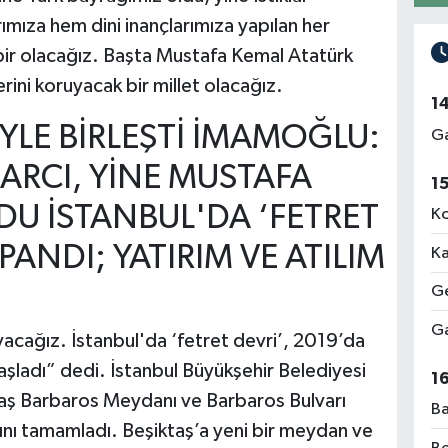
rımıza hem dini inançlarımıza yapılan her
, bir olacağız. Başta Mustafa Kemal Atatürk
rini koruyacak bir millet olacağız.
1
İYLE BİRLEŞTİ İMAMOĞLU:
Ga
RCI, YİNE MUSTAFA
1
DU İSTANBUL'DA ‘FETRET
Ko
PANDI; YATIRIM VE ATILIM
Ka
Ge
Ga
acağız. İstanbul'da ‘fetret devri’, 2019’da
aşladı” dedi. İstanbul Büyükşehir Belediyesi
1
ktaş Barbaros Meydanı ve Barbaros Bulvarı
Ba
ını tamamladı. Beşiktaş’a yeni bir meydan ve