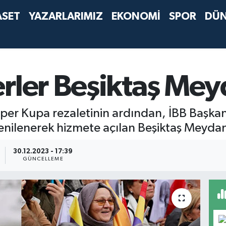
ASET
YAZARLARIMIZ
EKONOMİ
SPOR
DÜ
erler Beşiktaş Me
Süper Kupa rezaletinin ardından, İBB Baş
yenilenerek hizmete açılan Beşiktaş Meyda
30.12.2023 - 17:39
GÜNCELLEME