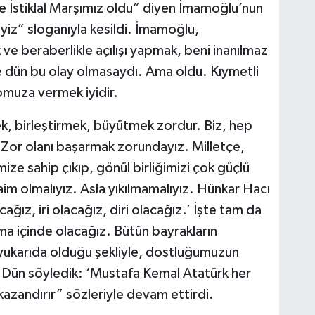
ne İstiklal Marşımız oldu” diyen İmamoğlu’nun
yiz” sloganıyla kesildi. İmamoğlu,
 ve beraberlikle açılışı yapmak, beni inanılmaz
şke dün bu olay olmasaydı. Ama oldu. Kıymetli
omuza vermek iyidir.
, birleştirmek, büyütmek zordur. Biz, hep
. Zor olanı başarmak zorundayız. Milletçe,
e sahip çıkıp, gönül birliğimizi çok güçlü
daim olmalıyız. Asla yıkılmamalıyız. Hünkar Hacı
acağız, iri olacağız, diri olacağız.’ İşte tam da
a içinde olacağız. Bütün bayrakların
 yukarıda olduğu şekliyle, dostluğumuzun
 Dün söyledik: ‘Mustafa Kemal Atatürk her
kazandırır” sözleriyle devam ettirdi.