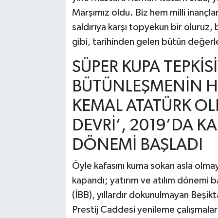
Marşımız oldu. Biz hem milli inançla
saldırıya karşı topyekun bir oluruz
gibi, tarihinden gelen bütün değerle
SÜPER KUPA TEPKİS
BÜTÜNLEŞMENİN HA
KEMAL ATATÜRK OL
DEVRİ’, 2019’DA KA
DÖNEMİ BAŞLADI
Öyle kafasını kuma sokan asla olmay
kapandı; yatırım ve atılım dönemi b
(İBB), yıllardır dokunulmayan Beşi
Prestij Caddesi yenileme çalışmalar