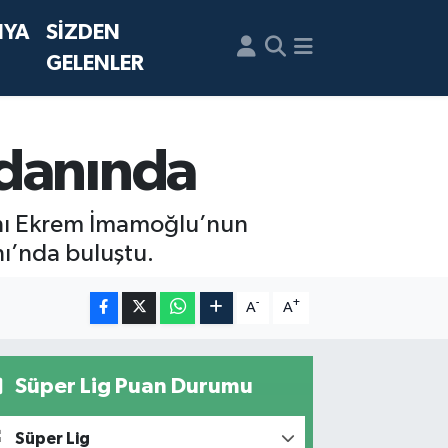
NYA
SİZDEN
GELENLER
ydanında
kanı Ekrem İmamoğlu’nun
nı’nda buluştu.
-
+
A
A
Süper Lig Puan Durumu
Süper Lig