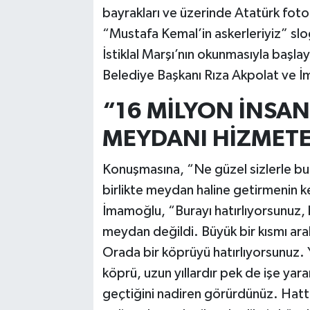
bayrakları ve üzerinde Atatürk fotoğ
“Mustafa Kemal’in askerleriyiz” slo
İstiklal Marşı’nın okunmasıyla başlay
Belediye Başkanı Rıza Akpolat ve 
“16 MİLYON İNSAN
MEYDANI HİZMETE
Konuşmasına, “Ne güzel sizlerle b
birlikte meydan haline getirmenin k
İmamoğlu, “Burayı hatırlıyorsunuz, 
meydan değildi. Büyük bir kısmı arab
Orada bir köprüyü hatırlıyorsunuz. 
köprü, uzun yıllardır pek de işe y
geçtiğini nadiren görürdünüz. Hat