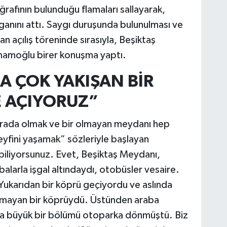
rafının bulunduğu flamaları sallayarak,
ganını attı. Saygı duruşunda bulunulması ve
an açılış töreninde sırasıyla, Beşiktaş
İmamoğlu birer konuşma yaptı.
A ÇOK YAKIŞAN BİR
 AÇIYORUZ”
urada olmak ve bir olmayan meydanı hep
eyfini yaşamak” sözleriyle başlayan
biliyorsunuz. Evet, Beşiktaş Meydanı,
alarla işgal altındaydı, otobüsler vesaire.
Yukarıdan bir köprü geçiyordu ve aslında
aramayan bir köprüydü. Üstünden araba
ta büyük bir bölümü otoparka dönmüştü. Biz