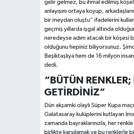
gelir gelmez, bu ihmal edilmiş köşel
anlayışını ortaya koyup, arkadaşlarım
bir meydan oluştu” ifadelerini kull
geçmiş yıllarda işgal altında oldu
neredeyse adım atacak bir köşesi bi
olduğunu hepiniz biliyorsunuz. Şim
Beşiktaşlıya hem de 16 milyon insa
dedi.
“BÜTÜN RENKLER; 
GETİRDİNİZ”
Dün akşamki olaylı Süper Kupa maç
Galatasaray kulüplerini kutlayan İm
zamanda bayraklarınızla, her renkle 
birlikte karşılamak ve bu renklerle 