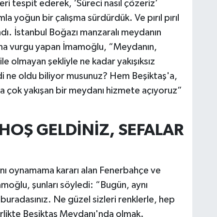
eri tespit ederek, ‘Süreci nasıl çözeriz’
la yoğun bir çalışma sürdürdük. Ve pırıl pırıl
andı. İstanbul Boğazı manzaralı meydanın
ğuna vurgu yapan İmamoğlu, “Meydanın,
le olmayan şekliyle ne kadar yakışıksız
di ne oldu biliyor musunuz? Hem Beşiktaş'a,
na çok yakışan bir meydanı hizmete açıyoruz”
HOŞ GELDİNİZ, SEFALAR
ını oynamama kararı alan Fenerbahçe ve
amoğlu, şunları söyledi: “Bugün, aynı
buradasınız. Ne güzel sizleri renklerle, hep
birlikte Beşiktaş Meydanı'nda olmak.