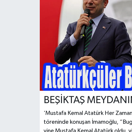
BEŞİKTAŞ MEYDANI
‘Mustafa Kemal Atatürk Her Zaman K
töreninde konuşan İmamoğlu, “Bugü
yine Mustafa Kemal Atatürk oldu, yin