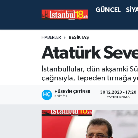
GÜNCEL
SİY
HABERLER
BEŞİKTAŞ
Atatürk Sev
İstanbullular, dün akşamki 
çağrısıyla, tepeden tırnağa 
HÜSEYIN ÇETINER
30.12.2023 - 17:20
EDITÖR
YAYINLANMA