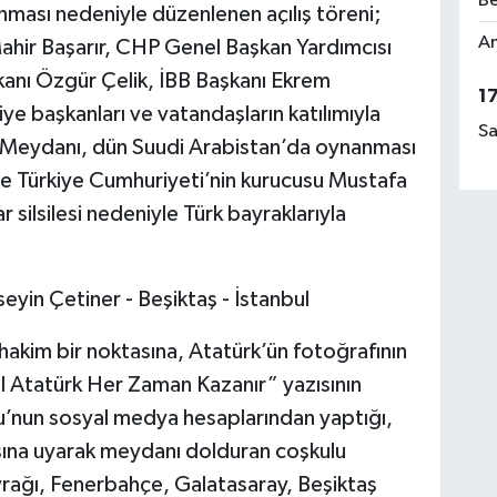
Be
ması nedeniyle düzenlenen açılış töreni;
Am
hir Başarır, CHP Genel Başkan Yardımcısı
anı Özgür Çelik, İBB Başkanı Ekrem
1
iye başkanları ve vatandaşların katılımıyla
Sa
aş Meydanı, dün Suudi Arabistan’da oynanması
 Türkiye Cumhuriyeti’nin kurucusu Mustafa
r silsilesi nedeniyle Türk bayraklarıyla
yin Çetiner - Beşiktaş - İstanbul
p hakim bir noktasına, Atatürk’ün fotoğrafının
l Atatürk Her Zaman Kazanır” yazısının
u’nun sosyal medya hesaplarından yaptığı,
ısına uyarak meydanı dolduran coşkulu
ayrağı, Fenerbahçe, Galatasaray, Beşiktaş