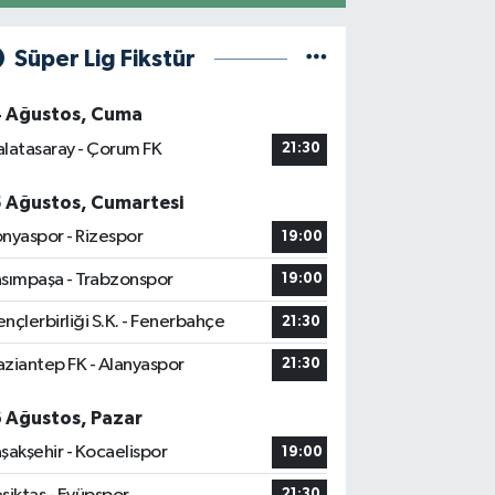
Süper Lig Fikstür
4 Ağustos, Cuma
latasaray - Çorum FK
21:30
5 Ağustos, Cumartesi
nyaspor - Rizespor
19:00
sımpaşa - Trabzonspor
19:00
nçlerbirliği S.K. - Fenerbahçe
21:30
ziantep FK - Alanyaspor
21:30
6 Ağustos, Pazar
şakşehir - Kocaelispor
19:00
21:30