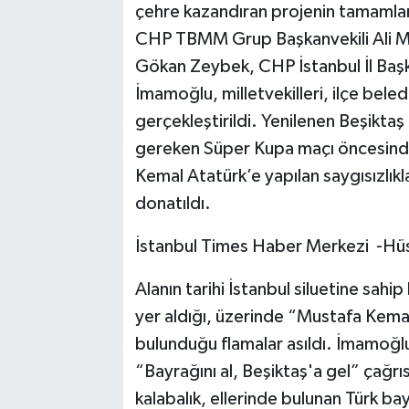
çehre kazandıran projenin tamamlan
CHP TBMM Grup Başkanvekili Ali Ma
Gökan Zeybek, CHP İstanbul İl Başk
İmamoğlu, milletvekilleri, ilçe beled
gerçekleştirildi. Yenilenen Beşikt
gereken Süper Kupa maçı öncesinde
Kemal Atatürk’e yapılan saygısızlıkla
donatıldı.
İstanbul Times Haber Merkezi -Hüse
Alanın tarihi İstanbul siluetine sahi
yer aldığı, üzerinde “Mustafa Kema
bulunduğu flamalar asıldı. İmamoğl
“Bayrağını al, Beşiktaş'a gel” çağr
kalabalık, ellerinde bulunan Türk b