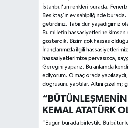
İstanbul'un renkleri burada. Fene
Beşiktaş'ın ev sahipliğinde burada. 
getirdiniz. Tabii dün yaşadığımız ola
Bu milletin hassasiyetlerine kimsen
gösterdik. Bizim çok hassas olduğum
İnançlarımızla ilgili hassasiyetlerim
hassasiyetlerimize pervasızca, say
Gereğini yaparız. Bu anlamda kendin
ediyorum. O maç orada yapılsaydı, 
doğrusunu yaptılar. Altını çizelim; g
“BÜTÜNLEŞMENİN 
KEMAL ATATÜRK O
“Bugün burada birleştik. Bu bütünl