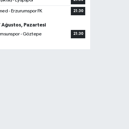
şiktaş - Eyüpspor
ed - Erzurumspor FK
21:30
7 Ağustos, Pazartesi
msunspor - Göztepe
21:30