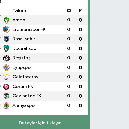
#
Takım
O
P
1
Amed
0
0
2
Erzurumspor FK
0
0
3
Başakşehir
0
0
4
Kocaelispor
0
0
5
Beşiktaş
0
0
6
Eyüpspor
0
0
7
Galatasaray
0
0
8
Çorum FK
0
0
9
Gaziantep FK
0
0
0
Alanyaspor
0
0
Detaylar için tıklayın