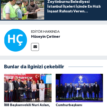
Zeytinburnu Belediyesi
İstanbul İlçeleri İçinde En Hızlı
İnşaat Ruhsatı Veren
Belediyeler Arasında Yer Alıyor
EDITÖR HAKKINDA
Hüseyin Çetiner
Bunlar da ilginizi çekebilir
İBB Başkanvekili Nuri Aslan,
Cumhurbaşkanı