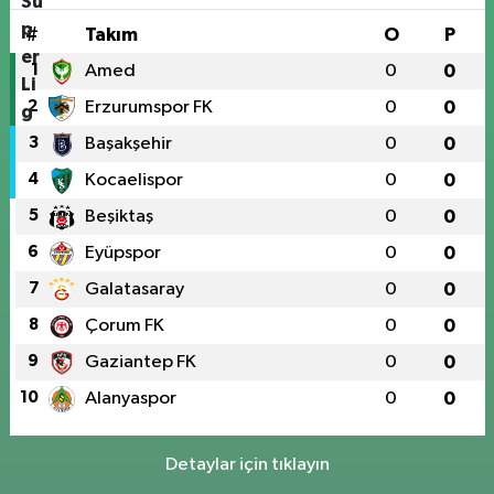
#
Takım
O
P
1
Amed
0
0
2
Erzurumspor FK
0
0
3
Başakşehir
0
0
4
Kocaelispor
0
0
5
Beşiktaş
0
0
6
Eyüpspor
0
0
7
Galatasaray
0
0
8
Çorum FK
0
0
9
Gaziantep FK
0
0
10
Alanyaspor
0
0
Detaylar için tıklayın