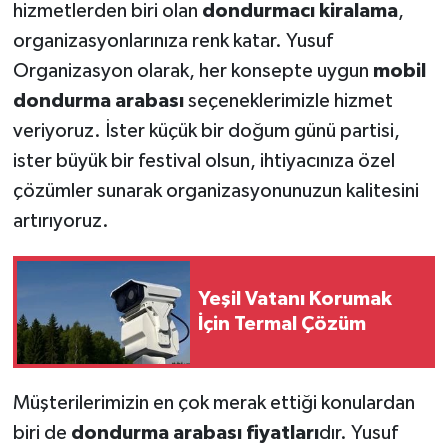
hizmetlerden biri olan
dondurmacı kiralama
,
organizasyonlarınıza renk katar. Yusuf
Organizasyon olarak, her konsepte uygun
mobil
dondurma arabası
seçeneklerimizle hizmet
veriyoruz. İster küçük bir doğum günü partisi,
ister büyük bir festival olsun, ihtiyacınıza özel
çözümler sunarak organizasyonunuzun kalitesini
artırıyoruz.
Yeşil Vatanı Korumak
İçin Termal Çözüm
Müşterilerimizin en çok merak ettiği konulardan
biri de
dondurma arabası fiyatları
dır. Yusuf