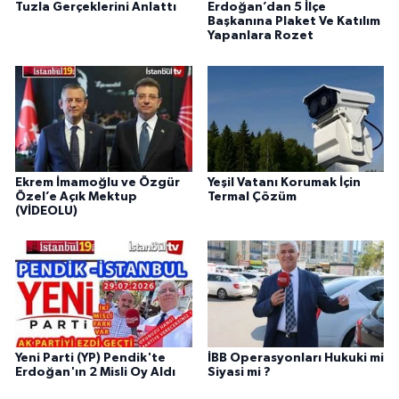
Tuzla Gerçeklerini Anlattı
Erdoğan’dan 5 İlçe
Başkanına Plaket Ve Katılım
Yapanlara Rozet
Ekrem İmamoğlu ve Özgür
Yeşil Vatanı Korumak İçin
Özel’e Açık Mektup
Termal Çözüm
(VİDEOLU)
Yeni Parti (YP) Pendik'te
İBB Operasyonları Hukuki mi
Erdoğan'ın 2 Misli Oy Aldı
Siyasi mi ?