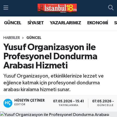
GÜNCEL
SİYASET
YAZARLARIMIZ
EKONOMİ
S
HABERLER
GÜNCEL
Yusuf Organizasyon ile
Profesyonel Dondurma
Arabası Hizmeti
Yusuf Organizasyon, etkinliklerinize lezzet ve
eğlence katmak için profesyonel dondurma
arabası kiralama hizmeti sunar.
HÜSEYIN ÇETINER
07.05.2026 - 15:41
07.05.2026 - 1
EDITÖR
YAYINLANMA
GÜNCELLEM