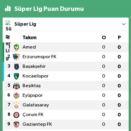
Süper Lig Puan Durumu
Süper Lig
#
Takım
O
P
1
Amed
0
0
2
Erzurumspor FK
0
0
3
Başakşehir
0
0
4
Kocaelispor
0
0
5
Beşiktaş
0
0
6
Eyüpspor
0
0
7
Galatasaray
0
0
8
Çorum FK
0
0
9
Gaziantep FK
0
0