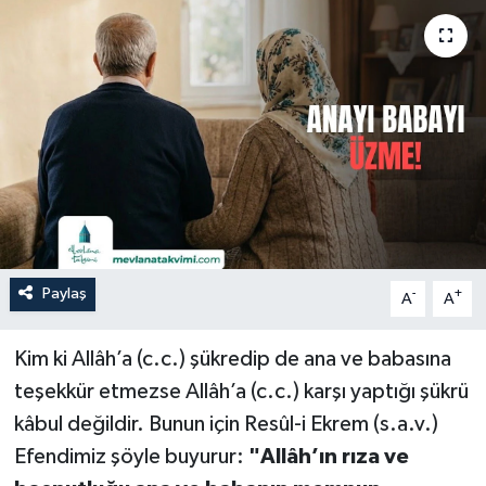
Paylaş
-
+
A
A
Kim ki Allâh’a (c.c.) şükredip de ana ve babasına
teşekkür etmezse Allâh’a (c.c.) karşı yaptığı şükrü
kâbul değildir. Bunun için Resûl-i Ekrem (s.a.v.)
Efendimiz şöyle buyurur:
"Allâh’ın rıza ve