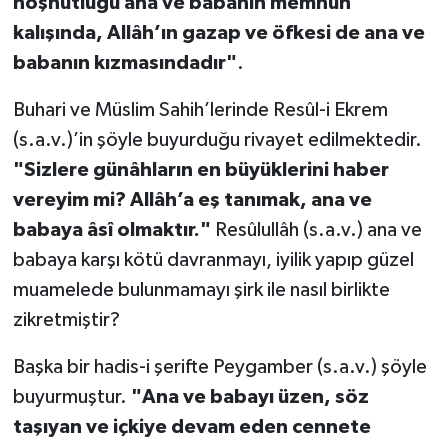
hoşnutluğu ana ve babanın memnun
kalışında, Allâh’ın gazap ve öfkesi de ana ve
babanın kızmasındadır"
.
Buhari ve Müslim Sahih’lerinde Resûl-i Ekrem
(s.a.v.)’in şöyle buyurduğu rivayet edilmektedir.
"Sizlere günâhların en büyüklerini haber
vereyim mi? Allâh’a eş tanımak, ana ve
babaya âsî olmaktır."
Resûlullâh (s.a.v.) ana ve
babaya karşı kötü davranmayı, iyilik yapıp güzel
muamelede bulunmamayı şirk ile nasıl birlikte
zikretmiştir?
Başka bir hadis-i şerifte Peygamber (s.a.v.) şöyle
buyurmuştur.
"Ana ve babayı üzen, söz
taşıyan ve içkiye devam eden cennete