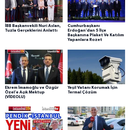
İBB Başkanvekili Nuri Aslan,
Cumhurbaşkanı
Tuzla Gerçeklerini Anlattı
Erdoğan’dan 5 İlçe
Başkanına Plaket Ve Katılım
Yapanlara Rozet
Ekrem İmamoğlu ve Özgür
Yeşil Vatanı Korumak İçin
Özel’e Açık Mektup
Termal Çözüm
(VİDEOLU)