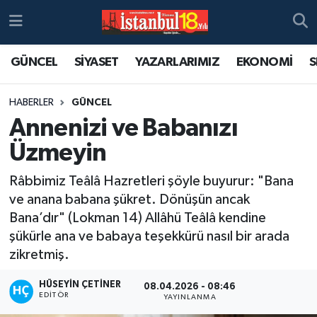
GÜNCEL
SİYASET
YAZARLARIMIZ
EKONOMİ
S
HABERLER
GÜNCEL
Annenizi ve Babanızı
Üzmeyin
Râbbimiz Teâlâ Hazretleri şöyle buyurur: "Bana
ve anana babana şükret. Dönüşün ancak
Bana’dır" (Lokman 14) Allâhü Teâlâ kendine
şükürle ana ve babaya teşekkürü nasıl bir arada
zikretmiş.
HÜSEYIN ÇETINER
08.04.2026 - 08:46
EDITÖR
YAYINLANMA