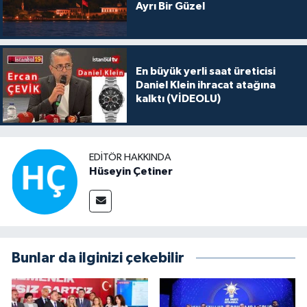
Ayrı Bir Güzel
En büyük yerli saat üreticisi
Daniel Klein ihracat atağına
kalktı (VİDEOLU)
EDITÖR HAKKINDA
Hüseyin Çetiner
Bunlar da ilginizi çekebilir