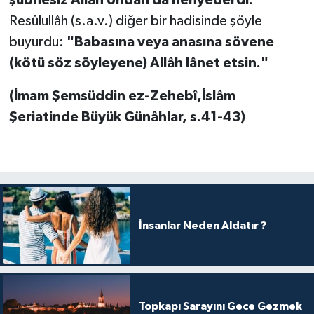
şübhesiz Allâh ondan da nehyederdi."
Resûlullâh (s.a.v.) diğer bir hadisinde şöyle
buyurdu:
"Babasına veya anasına sövene
(kötü söz söyleyene) Allâh lânet etsin."
(İmam Şemsüddin ez-Zehebî,İslâm
Şeriatinde Büyük Günâhlar, s.41-43)
İnsanlar Neden Aldatır ?
Topkapı Sarayını Gece Gezmek