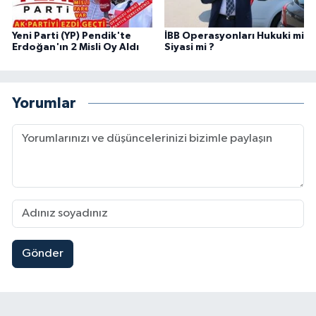
Yeni Parti (YP) Pendik'te
İBB Operasyonları Hukuki mi
Erdoğan'ın 2 Misli Oy Aldı
Siyasi mi ?
Yorumlar
Gönder