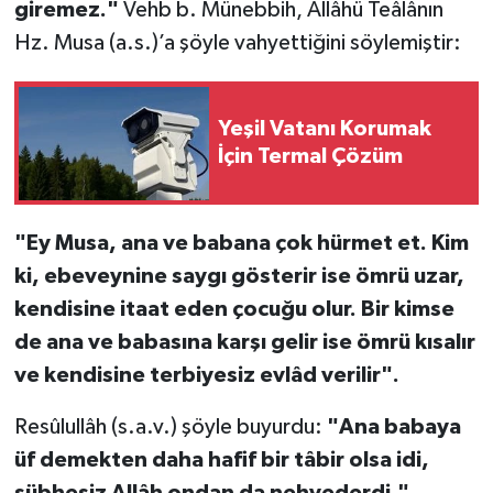
giremez."
Vehb b. Münebbih, Allâhü Teâlânın
Hz. Musa (a.s.)’a şöyle vahyettiğini söylemiştir:
Yeşil Vatanı Korumak
İçin Termal Çözüm
"Ey Musa, ana ve babana çok hürmet et. Kim
ki, ebeveynine saygı gösterir ise ömrü uzar,
kendisine itaat eden çocuğu olur. Bir kimse
de ana ve babasına karşı gelir ise ömrü kısalır
ve kendisine terbiyesiz evlâd verilir".
Resûlullâh (s.a.v.) şöyle buyurdu:
"Ana babaya
üf demekten daha hafif bir tâbir olsa idi,