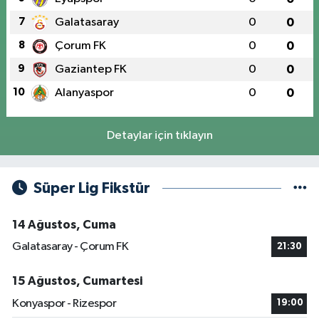
7
Galatasaray
0
0
8
Çorum FK
0
0
9
Gaziantep FK
0
0
10
Alanyaspor
0
0
Detaylar için tıklayın
Süper Lig Fikstür
14 Ağustos, Cuma
Galatasaray - Çorum FK
21:30
15 Ağustos, Cumartesi
Konyaspor - Rizespor
19:00