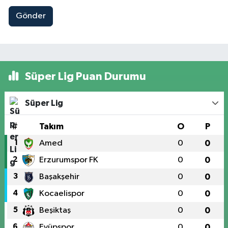
Gönder
Süper Lig Puan Durumu
Süper Lig
#
Takım
O
P
1
Amed
0
0
2
Erzurumspor FK
0
0
3
Başakşehir
0
0
4
Kocaelispor
0
0
5
Beşiktaş
0
0
6
Eyüpspor
0
0