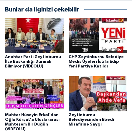
Bunlar da ilginizi çekebilir
Anahtar Parti Zeytinburnu
CHP Zeytinburnu Belediye
İlçe Başkanlığı Durmak
Meclis Üyeleri İstifa Edip
Bilmiyor (VİDEOLU)
Yeni Partiye Katıldı
Muhtar Hüseyin Erkol’dan
Zeytinburnu
Oğlu Kürşat’a Uluslararası
Belediyesinden Ebedi
Muhteşem Bir Düğün
Misafirine Saygı
(VİDEOLU)