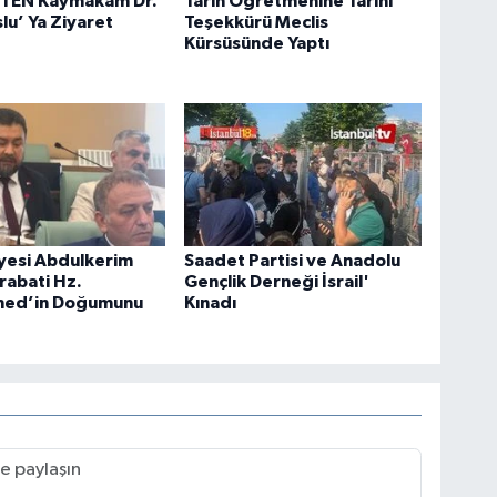
TEN Kaymakam Dr.
Tarih Öğretmenine Tarihi
u’ Ya Ziyaret
Teşekkürü Meclis
Kürsüsünde Yaptı
yesi Abdulkerim
Saadet Partisi ve Anadolu
rabati Hz.
Gençlik Derneği İsrail'
ed’in Doğumunu
Kınadı