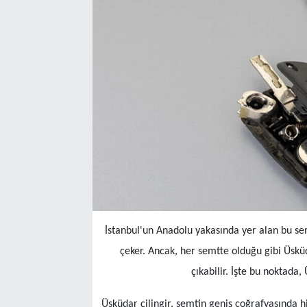
İstanbul'un Anadolu yakasında yer alan bu semt
çeker. Ancak, her semtte olduğu gibi Üsküd
çıkabilir. İşte bu noktada,
Üsküdar çilingir, semtin geniş coğrafyasında h