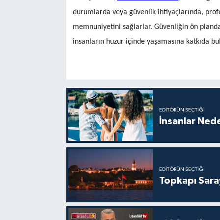
durumlarda veya güvenlik ihtiyaçlarında, prof
memnuniyetini sağlarlar. Güvenliğin ön planda 
insanların huzur içinde yaşamasına katkıda bu
EDITÖRÜN SEÇTIĞI
İnsanlar Nede
EDITÖRÜN SEÇTIĞI
Topkapı Sara