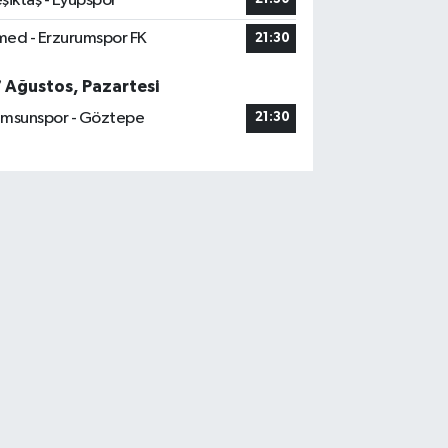
şiktaş - Eyüpspor
ed - Erzurumspor FK
21:30
7 Ağustos, Pazartesi
msunspor - Göztepe
21:30