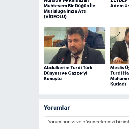
Nurşide Ve Ramazan
ZEYDEF’
Muhteşem Bir Düğün İle
Adem Usl
Mutluluğa İmza Attı
(VİDEOLU)
Abdulkerim Turdi Türk
Meclis Ü
Dünyası ve Gazze’yi
Turdi Ha
Konuştu
Muhamm
Kutladı
Yorumlar