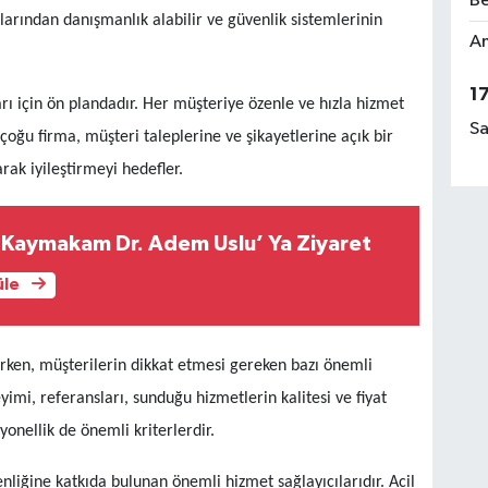
Be
larından danışmanlık alabilir ve güvenlik sistemlerinin
Am
1
ı için ön plandadır. Her müşteriye özenle ve hızla hizmet
Sa
, çoğu firma, müşteri taleplerine ve şikayetlerine açık bir
arak iyileştirmeyi hedefler.
Kaymakam Dr. Adem Uslu’ Ya Ziyaret
üle
arken, müşterilerin dikkat etmesi gereken bazı önemli
imi, referansları, sunduğu hizmetlerin kalitesi ve fiyat
syonellik de önemli kriterlerdir.
nliğine katkıda bulunan önemli hizmet sağlayıcılarıdır. Acil