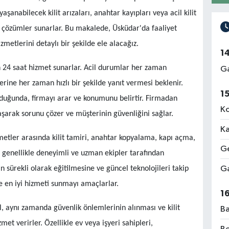
aşanabilecek kilit arızaları, anahtar kayıpları veya acil kilit
li çözümler sunarlar. Bu makalede, Üsküdar'da faaliyet
izmetlerini detaylı bir şekilde ele alacağız.
1
ün 24 saat hizmet sunarlar. Acil durumlar her zaman
Ga
rine her zaman hızlı bir şekilde yanıt vermesi beklenir.
1
duyduğunda, firmayı arar ve konumunu belirtir. Firmadan
Ko
aşarak sorunu çözer ve müşterinin güvenliğini sağlar.
Ka
metler arasında kilit tamiri, anahtar kopyalama, kapı açma,
Ge
, genellikle deneyimli ve uzman ekipler tarafından
Ga
nin sürekli olarak eğitilmesine ve güncel teknolojileri takip
e en iyi hizmeti sunmayı amaçlarlar.
1
l, aynı zamanda güvenlik önlemlerinin alınması ve kilit
Ba
et verirler. Özellikle ev veya işyeri sahipleri,