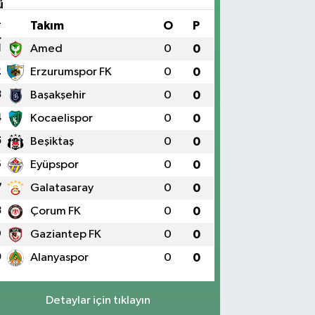
#
Takım
O
P
1
Amed
0
0
2
Erzurumspor FK
0
0
3
Başakşehir
0
0
4
Kocaelispor
0
0
5
Beşiktaş
0
0
6
Eyüpspor
0
0
7
Galatasaray
0
0
8
Çorum FK
0
0
9
Gaziantep FK
0
0
0
Alanyaspor
0
0
Detaylar için tıklayın