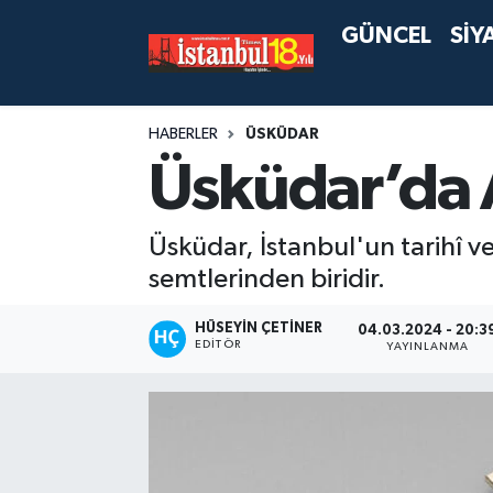
GÜNCEL
SİY
HABERLER
ÜSKÜDAR
Üsküdar’da 
Üsküdar, İstanbul'un tarihî ve
semtlerinden biridir.
HÜSEYIN ÇETINER
04.03.2024 - 20:3
EDITÖR
YAYINLANMA