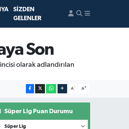
NYA
SİZDEN
GELENLER
aya Son
ncisi olarak adlandırılan
-
+
A
A
Süper Lig Puan Durumu
Süper Lig