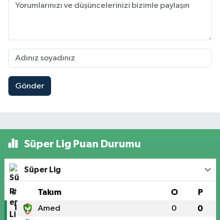
Gönder
Süper Lig Puan Durumu
Süper Lig
#
Takım
O
P
1
Amed
0
0