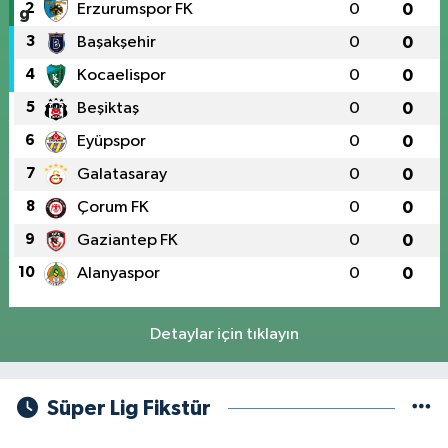
2
Erzurumspor FK
0
0
3
Başakşehir
0
0
4
Kocaelispor
0
0
5
Beşiktaş
0
0
6
Eyüpspor
0
0
7
Galatasaray
0
0
8
Çorum FK
0
0
9
Gaziantep FK
0
0
10
Alanyaspor
0
0
Detaylar için tıklayın
Süper Lig Fikstür