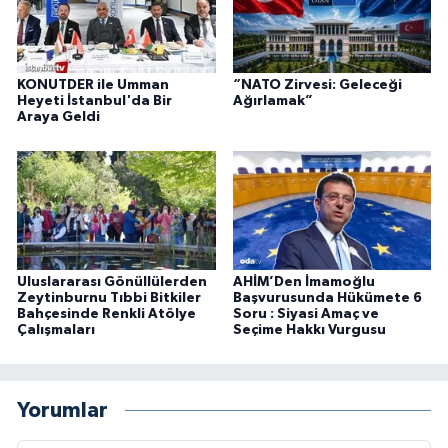
KONUTDER ile Umman
“NATO Zirvesi: Geleceği
Heyeti İstanbul'da Bir
Ağırlamak”
Araya Geldi
Uluslararası Gönüllülerden
AHİM’Den İmamoğlu
Zeytinburnu Tıbbi Bitkiler
Başvurusunda Hükümete 6
Bahçesinde Renkli Atölye
Soru : Siyasi Amaç ve
Çalışmaları
Seçime Hakkı Vurgusu
Yorumlar