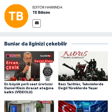
EDITÖR HAKKINDA
TE Bilisim
Bunlar da ilginizi çekebilir
En büyük yerli saat üreticisi
Bazı Tarihler, Takvimlerde
Daniel Klein ihracat atağına
Değil Yüreklerde Yaşar
kalktı (VİDEOLU)