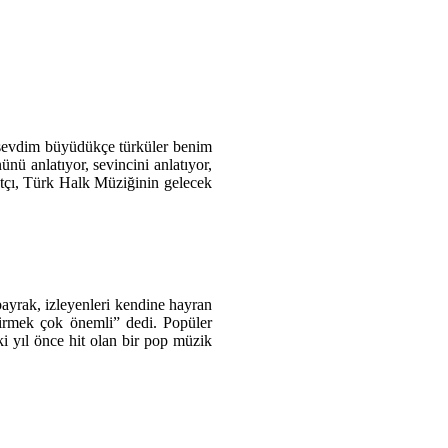
 sevdim büyüdükçe türküler benim
ü anlatıyor, sevincini anlatıyor,
natçı, Türk Halk Müziğinin gelecek
bayrak, izleyenleri kendine hayran
vdirmek çok önemli” dedi. Popüler
i yıl önce hit olan bir pop müzik