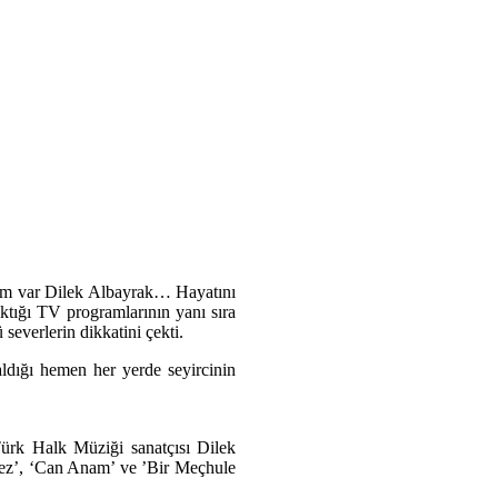
sim var Dilek Albayrak… Hayatını
ktığı TV programlarının yanı sıra
severlerin dikkatini çekti.
aldığı hemen her yerde seyircinin
Türk Halk Müziği sanatçısı Dilek
tmez’, ‘Can Anam’ ve ’Bir Meçhule