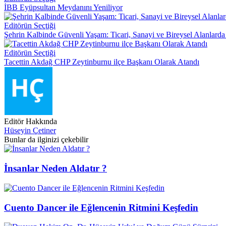
İBB Eyüpsultan Meydanını Yeniliyor
Editörün Seçtiği
Şehrin Kalbinde Güvenli Yaşam: Ticari, Sanayi ve Bireysel Alanlard
Editörün Seçtiği
Tacettin Akdağ CHP Zeytinburnu ilçe Başkanı Olarak Atandı
Editör Hakkında
Hüseyin Çetiner
Bunlar da ilginizi çekebilir
İnsanlar Neden Aldatır ?
Cuento Dancer ile Eğlencenin Ritmini Keşfedin