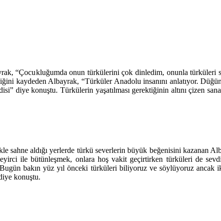
yrak, “Çocukluğumda onun türkülerini çok dinledim, onunla türküleri
ğini kaydeden Albayrak, “Türküler Anadolu insanını anlatıyor. Düğünün
isi” diye konuştu. Türkülerin yaşatılması gerektiğinin altını çizen sa
ikle sahne aldığı yerlerde türkü severlerin büyük beğenisini kazanan Al
eyirci ile bütünleşmek, onlara hoş vakit geçirtirken türküleri de se
“Bugün bakın yüz yıl önceki türküleri biliyoruz ve söylüyoruz ancak ik
diye konuştu.