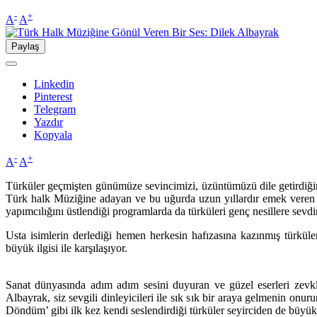
-
+
A
A
Paylaş
Linkedin
Pinterest
Telegram
Yazdır
Kopyala
-
+
A
A
Türküler geçmişten günümüze sevincimizi, üzüntümüzü dile getirdiği
Türk halk Müziğine adayan ve bu uğurda uzun yıllardır emek veren Al
yapımcılığını üstlendiği programlarda da türküleri genç nesillere sev
Usta isimlerin derlediği hemen herkesin hafızasına kazınmış türküle
büyük ilgisi ile karşılaşıyor.
Sanat dünyasında adım adım sesini duyuran ve güzel eserleri zevk
Albayrak, siz sevgili dinleyicileri ile sık sık bir araya gelmenin 
Döndüm’ gibi ilk kez kendi seslendirdiği türküler seyirciden de büyük 