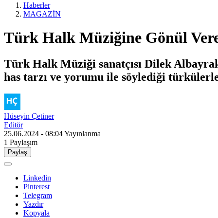
Haberler
MAGAZİN
Türk Halk Müziğine Gönül Vere
Türk Halk Müziği sanatçısı Dilek Albayrak,
has tarzı ve yorumu ile söylediği türkülerl
Hüseyin Çetiner
Editör
25.06.2024 - 08:04
Yayınlanma
1
Paylaşım
Paylaş
Linkedin
Pinterest
Telegram
Yazdır
Kopyala