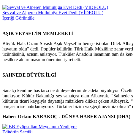
Şevval ve Alperen Mutluluğa Evet Dedi (VİDEOLU)
İçeriği Görüntüle
AŞIK VEYSEL’İN MEMLEKETİ
Büyük Halk Ozanı Sivaslı Aşık Veysel’in hemşerisi olan Dilek Alba
hayatım oldu” dedi. Popüler kültürün Türk Halk Müziğine zarar verdi
üzüntüsünü, acısını anlatıyor. Türküler Anadolu insanının tam da kend
nesillere aktarılmasının önemine işaret etti.
SAHNEDE BÜYÜK İLGİ
Sanatçı kendine has tarzı ile dinleyenlerini de adeta büyülüyor. Özell
bırakıyor. Kültür Bakanlığı ses sanatçısı olan Albayrak, “Sahnede s
kültürün ticari kaygıyla dayattığı müziklere dikkat çeken Albayrak, 
parçasını ise hatırlamıyoruz. Türküler bizim vazgeçilmezimiz olmalı” 
Haber: Orkun KARAKOÇ - DÜNYA HABER AJANSI (DHA)
Editörün Seçtiği