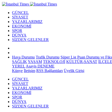
GÜNCEL
SİYASET
YAZARLARIMIZ
EKONOMİ
SPOR
DÜNYA
SİZDEN GELENLER
Hava Durumu
Trafik Durumu
Süper Lig Puan Durumu ve Fiks
SAĞLIK
YAŞAM
TEKNOLOJİ
KÜLTÜR-SANAT
İLÇEL
YEREL
Asayiş
DENEME
Künye
İletişim
RSS Bağlantıları
Üyelik Girişi
GÜNCEL
SİYASET
YAZARLARIMIZ
EKONOMİ
SPOR
DÜNYA
SİZDEN GELENLER