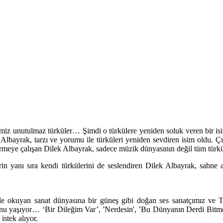
miz unutulmaz türküler… Şimdi o türkülere yeniden soluk veren bir i
bayrak, tarzı ve yorumu ile türküleri yeniden sevdiren isim oldu. Çı
dirmeye çalışan Dilek Albayrak, sadece müzik dünyasının değil tüm türkü 
rin yanı sıra kendi türkülerini de seslendiren Dilek Albayrak, sahne 
le okuyan sanat dünyasına bir güneş gibi doğan ses sanatçımız ve 
onurunu yaşıyor… ‘Bir Dileğim Var’, 'Nerdesin', ’Bu Dünyanın Derdi Bi
istek alıyor.