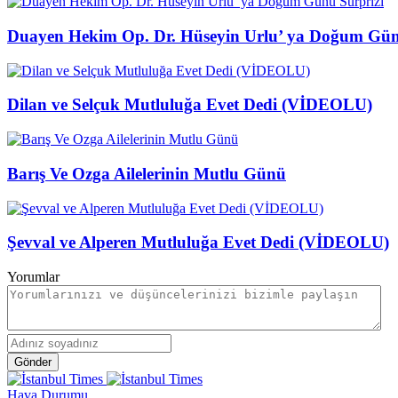
Duayen Hekim Op. Dr. Hüseyin Urlu’ ya Doğum Gün
Dilan ve Selçuk Mutluluğa Evet Dedi (VİDEOLU)
Barış Ve Ozga Ailelerinin Mutlu Günü
Şevval ve Alperen Mutluluğa Evet Dedi (VİDEOLU)
Yorumlar
Gönder
Hava Durumu