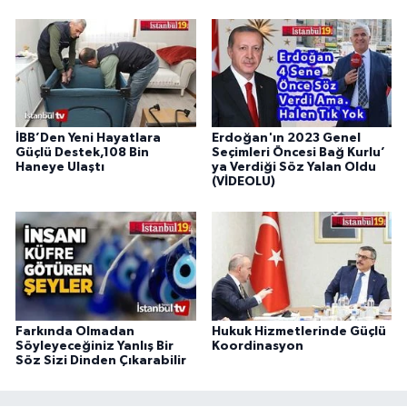
İBB’Den Yeni Hayatlara
Erdoğan'ın 2023 Genel
Güçlü Destek,108 Bin
Seçimleri Öncesi Bağ Kurlu’
Haneye Ulaştı
ya Verdiği Söz Yalan Oldu
(VİDEOLU)
Farkında Olmadan
Hukuk Hizmetlerinde Güçlü
Söyleyeceğiniz Yanlış Bir
Koordinasyon
Söz Sizi Dinden Çıkarabilir