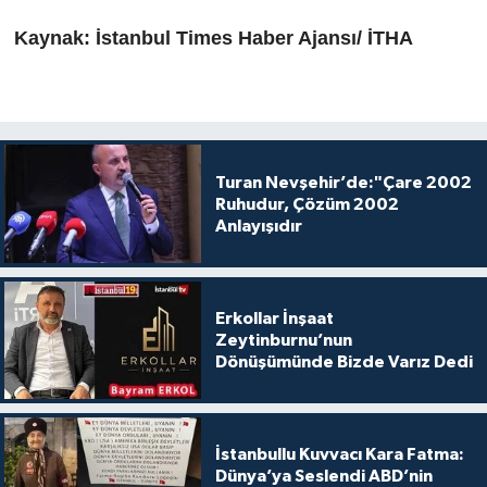
Kaynak: İstanbul Times Haber Ajansı/ İTHA
Turan Nevşehir’de:"Çare 2002
Ruhudur, Çözüm 2002
Anlayışıdır
Erkollar İnşaat
Zeytinburnu’nun
Dönüşümünde Bizde Varız Dedi
İstanbullu Kuvvacı Kara Fatma:
Dünya’ya Seslendi ABD’nin