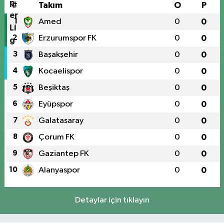
#
Takım
O
P
1
Amed
0
0
2
Erzurumspor FK
0
0
3
Başakşehir
0
0
4
Kocaelispor
0
0
5
Beşiktaş
0
0
6
Eyüpspor
0
0
7
Galatasaray
0
0
8
Çorum FK
0
0
9
Gaziantep FK
0
0
10
Alanyaspor
0
0
Detaylar için tıklayın