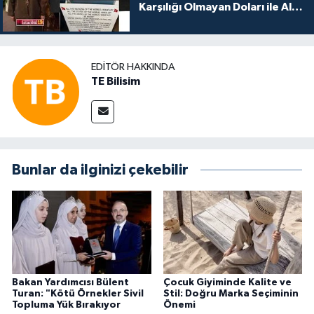
Karşılığı Olmayan Doları ile Alış
Veriş Yapmayın Dedi
EDITÖR HAKKINDA
TE Bilisim
Bunlar da ilginizi çekebilir
Bakan Yardımcısı Bülent
Çocuk Giyiminde Kalite ve
Turan: "Kötü Örnekler Sivil
Stil: Doğru Marka Seçiminin
Topluma Yük Bırakıyor
Önemi