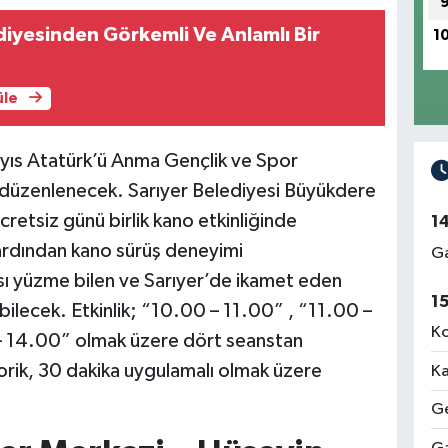
diyesinden Görkemli Ve Anlamlı Bir
1
üle
ayıs Atatürk’ü Anma Gençlik ve Spor
i düzenlenecek. Sarıyer Belediyesi Büyükdere
retsiz günü birlik kano etkinliğinde
1
n ardından kano sürüş deneyimi
Ga
ası yüzme bilen ve Sarıyer’de ikamet eden
1
abilecek. Etkinlik; “10.00 – 11.00” , “11.00 –
Ko
– 14.00” olmak üzere dört seanstan
orik, 30 dakika uygulamalı olmak üzere
Ka
Ge