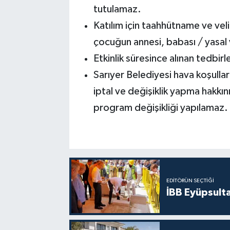
tutulamaz.
Katılım için taahhütname ve veli 
çocuğun annesi, babası / yasal 
Etkinlik süresince alınan tedbir
Sarıyer Belediyesi hava koşullar
iptal ve değişiklik yapma hakkını
program değişikliği yapılamaz.
EDITÖRÜN SEÇTIĞI
İBB Eyüpsult