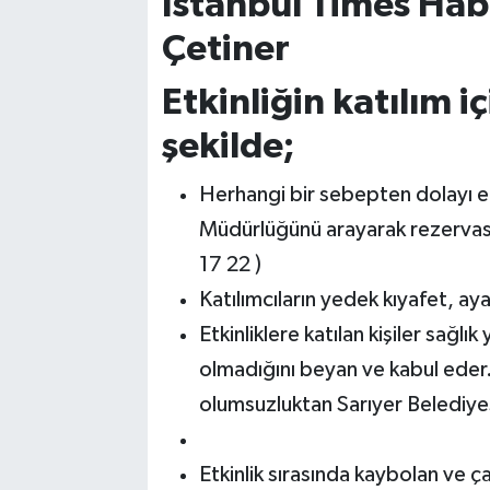
İstanbul Times Hab
Çetiner
Etkinliğin katılım iç
şekilde;
Herhangi bir sebepten dolayı etk
Müdürlüğünü arayarak rezervasy
17 22 )
Katılımcıların yedek kıyafet, aya
Etkinliklere katılan kişiler sağl
olmadığını beyan ve kabul eder
olumsuzluktan Sarıyer Belediyes
Etkinlik sırasında kaybolan ve ç