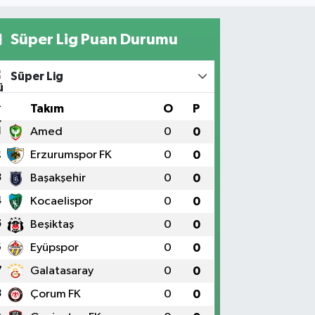
Süper Lig Puan Durumu
Süper Lig
#
Takım
O
P
1
Amed
0
0
2
Erzurumspor FK
0
0
3
Başakşehir
0
0
4
Kocaelispor
0
0
5
Beşiktaş
0
0
6
Eyüpspor
0
0
7
Galatasaray
0
0
8
Çorum FK
0
0