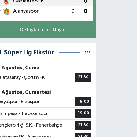
9
Gaziantep FK
0
0
0
Alanyaspor
0
0
Detaylar için tıklayın
Süper Lig Fikstür
4 Ağustos, Cuma
latasaray - Çorum FK
21:30
5 Ağustos, Cumartesi
nyaspor - Rizespor
19:00
sımpaşa - Trabzonspor
19:00
nçlerbirliği S.K. - Fenerbahçe
21:30
21:30