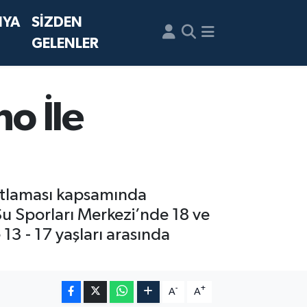
NYA
SİZDEN
GELENLER
no İle
kutlaması kapsamında
u Sporları Merkezi’nde 18 ve
 13 - 17 yaşları arasında
-
+
A
A