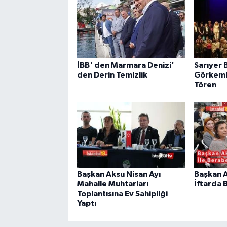
İBB' den Marmara Denizi'
Sarıyer 
den Derin Temizlik
Görkemli
Tören
Başkan Aksu Nisan Ayı
Başkan A
Mahalle Muhtarları
İftarda 
Toplantısına Ev Sahipliği
Yaptı