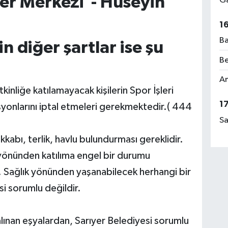
er Merkezi - Hüseyin
Ga
1
Ba
in diğer şartlar ise şu
Be
Am
inliğe katılamayacak kişilerin Spor İşleri
1
onlarını iptal etmeleri gerekmektedir.( 444
Sa
kkabı, terlik, havlu bulundurması gereklidir.
ık yönünden katılıma engel bir durumu
. Sağlık yönünden yaşanabilecek herhangi bir
i sorumlu değildir.
alınan eşyalardan, Sarıyer Belediyesi sorumlu