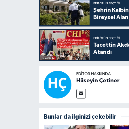
EDITÖRÜN SEÇTIĞI
Şehrin Kalbin
Bireysel Ala
EDITÖRÜN SEÇTIĞI
Tacettin Akd
Atandı
EDITÖR HAKKINDA
Hüseyin Çetiner
Bunlar da ilginizi çekebilir