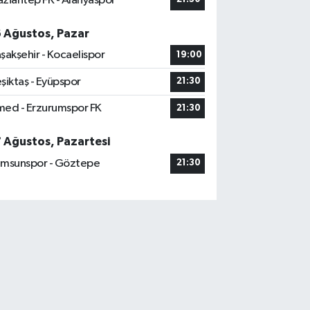
ziantep FK - Alanyaspor
6 Ağustos, Pazar
şakşehir - Kocaelispor
19:00
şiktaş - Eyüpspor
21:30
ed - Erzurumspor FK
21:30
7 Ağustos, Pazartesi
msunspor - Göztepe
21:30