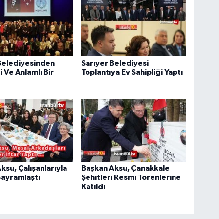
Belediyesinden
Sarıyer Belediyesi
 Ve Anlamlı Bir
Toplantıya Ev Sahipliği Yaptı
ksu, Çalışanlarıyla
Başkan Aksu, Çanakkale
Bayramlaştı
Şehitleri Resmi Törenlerine
Katıldı