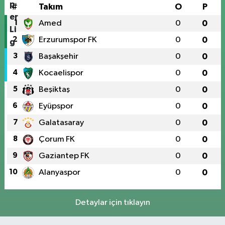
#
Takım
O
P
1
Amed
0
0
2
Erzurumspor FK
0
0
3
Başakşehir
0
0
4
Kocaelispor
0
0
5
Beşiktaş
0
0
6
Eyüpspor
0
0
7
Galatasaray
0
0
8
Çorum FK
0
0
9
Gaziantep FK
0
0
10
Alanyaspor
0
0
Detaylar için tıklayın