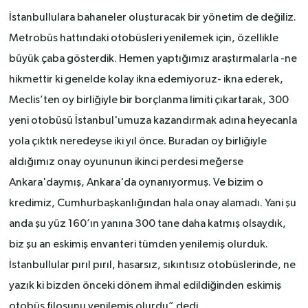
İstanbullulara bahaneler oluşturacak bir yönetim de değiliz.
Metrobüs hattındaki otobüsleri yenilemek için, özellikle
büyük çaba gösterdik. Hemen yaptığımız araştırmalarla -ne
hikmettir ki genelde kolay ikna edemiyoruz- ikna ederek,
Meclis’ten oy birliğiyle bir borçlanma limiti çıkartarak, 300
yeni otobüsü İstanbul'umuza kazandırmak adına heyecanla
yola çıktık neredeyse iki yıl önce. Buradan oy birliğiyle
aldığımız onay oyununun ikinci perdesi meğerse
Ankara'daymış, Ankara'da oynanıyormuş. Ve bizim o
kredimiz, Cumhurbaşkanlığından hala onay alamadı. Yani şu
anda şu yüz 160’ın yanına 300 tane daha katmış olsaydık,
biz şu an eskimiş envanteri tümden yenilemiş olurduk.
İstanbullular pırıl pırıl, hasarsız, sıkıntısız otobüslerinde, ne
yazık ki bizden önceki dönem ihmal edildiğinden eskimiş
otobüs filosunu yenilemiş olurdu” dedi.