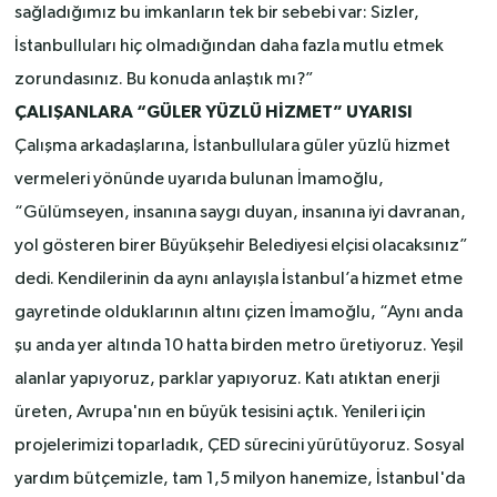
sağladığımız bu imkanların tek bir sebebi var: Sizler,
İstanbulluları hiç olmadığından daha fazla mutlu etmek
zorundasınız. Bu konuda anlaştık mı?”
ÇALIŞANLARA “GÜLER YÜZLÜ HİZMET” UYARISI
Çalışma arkadaşlarına, İstanbullulara güler yüzlü hizmet
vermeleri yönünde uyarıda bulunan İmamoğlu,
“Gülümseyen, insanına saygı duyan, insanına iyi davranan,
yol gösteren birer Büyükşehir Belediyesi elçisi olacaksınız”
dedi. Kendilerinin da aynı anlayışla İstanbul’a hizmet etme
gayretinde olduklarının altını çizen İmamoğlu, “Aynı anda
şu anda yer altında 10 hatta birden metro üretiyoruz. Yeşil
alanlar yapıyoruz, parklar yapıyoruz. Katı atıktan enerji
üreten, Avrupa'nın en büyük tesisini açtık. Yenileri için
projelerimizi toparladık, ÇED sürecini yürütüyoruz. Sosyal
yardım bütçemizle, tam 1,5 milyon hanemize, İstanbul'da