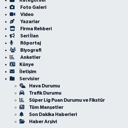
Kategoriler
Foto Galeri
Video
Yazarlar
Firma Rehberi
Seri İlan
Röportaj
Biyografi
Anketler
Künye
İletişim
Servisler
Hava Durumu
Trafik Durumu
Süper Lig Puan Durumu ve Fikstür
Tüm Manşetler
Son Dakika Haberleri
Haber Arşivi