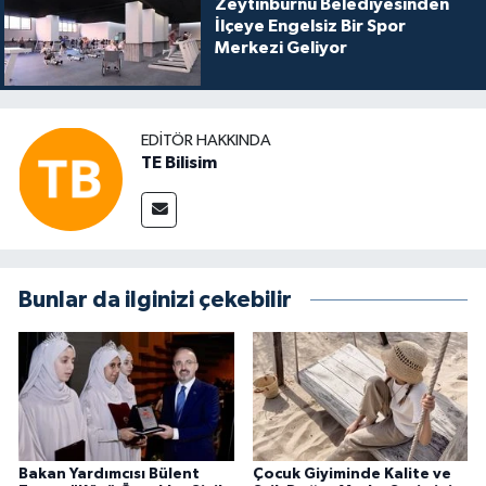
Zeytinburnu Belediyesinden
İlçeye Engelsiz Bir Spor
Merkezi Geliyor
EDITÖR HAKKINDA
TE Bilisim
Bunlar da ilginizi çekebilir
Bakan Yardımcısı Bülent
Çocuk Giyiminde Kalite ve