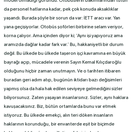
model olmadığı göründü. Otobüslerin bakımlarından tutun
da personel hatlarına kadar, pek çok konuda aksaklıklar
yaşandı. Burada şöyle bir sorun da var: İETT aracı var. Yan
yana geçişiyorlar. Otobüs şoförleri birbirine selam veriyor,
korna çalıyor. Ama içinden diyor ki; ‘Aynı işi yapıyoruz ama
aramızda dağlar kadar fark var.’ Bu, hakkaniyetli bir durum
değil. Bu ülkede bu ülkede taşeron işçi kavramına en büyük
bayrağı açıp, mücadele verenin Sayın Kemal Kılıçdaroğlu
olduğunu hiçbir zaman unutmayın. Ve o tarihten itibaren
buradan geri adım atıp, bugünün iktidarı bazı değişimleri
yapmış olsa da hala hak edilen seviyeye gelmediğini sizler
biliyorsunuz. Zaten yaşayan insanlarsınız. Sizler, aynı haklara
kavuşacaksınız. Biz, bütün ortamlarda bunu var etmek
istiyoruz. Bu ülkede emekçi, alın teri döken insanların
haklarının korunduğu, bir envanterde eşit bir biçimde