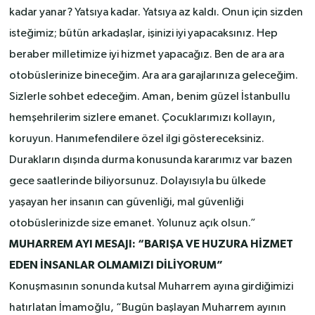
kadar yanar? Yatsıya kadar. Yatsıya az kaldı. Onun için sizden
isteğimiz; bütün arkadaşlar, işinizi iyi yapacaksınız. Hep
beraber milletimize iyi hizmet yapacağız. Ben de ara ara
otobüslerinize bineceğim. Ara ara garajlarınıza geleceğim.
Sizlerle sohbet edeceğim. Aman, benim güzel İstanbullu
hemşehrilerim sizlere emanet. Çocuklarımızı kollayın,
koruyun. Hanımefendilere özel ilgi göstereceksiniz.
Durakların dışında durma konusunda kararımız var bazen
gece saatlerinde biliyorsunuz. Dolayısıyla bu ülkede
yaşayan her insanın can güvenliği, mal güvenliği
otobüslerinizde size emanet. Yolunuz açık olsun.”
MUHARREM AYI MESAJI: “BARIŞA VE HUZURA
HİZMET
EDEN İNSANLAR OLMAMIZI DİLİYORUM”
Konuşmasının sonunda kutsal Muharrem ayına girdiğimizi
hatırlatan İmamoğlu, “Bugün başlayan Muharrem ayının