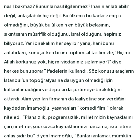
nasıl bakmaz? Bununla nasıl ilgilenmez? İnanın anlatılabilir
değil, anlaşılabilir hiç değil. Bu ülkenin bu kadar zengin
olmadığını, büyük bu ülkenin en büyük belasının,
sıkıntısının müsriflik olduğunu, israf olduğunu hepimiz
biliyoruz. Yani bırakalım her şeyi bir yana, hani bunu
anlatırken, konuşurken bizim toplumsal tarifimizle; ‘Hiç mi
Allah korkunuz yok, hiç mi vicdanınız sızlamıyor?’ diye
herkes bunu sorar” ifadelerini kullandı. Söz konusu araçların
İstanbul’un topoğrafyasına da uygun olmadığı için
kullanılamadığını ve depolarda çürümeye bırakıldığını
aktardı. Alım yapılan firmanın da faaliyetine son verdiğini
kaydeden İmamoğlu, yaşananları “komedi filmi” olarak
niteledi. “Plansızlık, programsızlık, milletimizin kaynaklarını
çarçur etme, şuursuzca kaynaklarımızı harcama, israf etme
anlayışıdır bu” diyen İmamoğlu, “Bunları anlamak mümkün