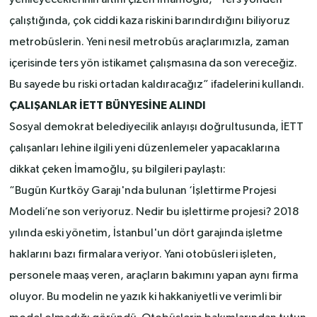
yenileyeceklerinin altını çizen İmamoğlu, “Ters yönden
çalıştığında, çok ciddi kaza riskini barındırdığını biliyoruz
metrobüslerin. Yeni nesil metrobüs araçlarımızla, zaman
içerisinde ters yön istikamet çalışmasına da son vereceğiz.
Bu sayede bu riski ortadan kaldıracağız” ifadelerini kullandı.
ÇALIŞANLAR İETT BÜNYESİNE ALINDI
Sosyal demokrat belediyecilik anlayışı doğrultusunda, İETT
çalışanları lehine ilgili yeni düzenlemeler yapacaklarına
dikkat çeken İmamoğlu, şu bilgileri paylaştı:
“Bugün Kurtköy Garajı'nda bulunan ‘İşlettirme Projesi
Modeli’ne son veriyoruz. Nedir bu işlettirme projesi? 2018
yılında eski yönetim, İstanbul'un dört garajında işletme
haklarını bazı firmalara veriyor. Yani otobüsleri işleten,
personele maaş veren, araçların bakımını yapan aynı firma
oluyor. Bu modelin ne yazık ki hakkaniyetli ve verimli bir