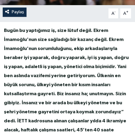
Paylaş
-
+
A
A
Bugün bu yaptığımız iş, size lütuf değil. Ekrem
İmamoğlu'nun size sağladığı bir kazanç değil. Ekrem
İmamoğlu'nun sorumluluğunu, ekip arkadaşlarıyla
beraber iyi yaparak, doğru yaparak, iyi iş yapan, doğru
iş yapan, adaletli iş yapan, yönetici olma biçimidir. Yani
ben aslında vazifemi yerine getiriyorum. Ülkenin en
büyük sorunu, ülkeyi yöneten bir kısım insanları
kutsallaştırma gayreti. Biz insanız ha; unutmayın. Sizin
gibiyiz. İnsanız ve bir arada bu ülkeyi yönetme ve bu
şehri yönetme gayretini ortaya koymak zorundayız”
dedi. İETT kadrosuna alınan çalışanlar yılda 4 ikramiye
alacak, haftalık çalışma saatleri, 45’ten 40 saate