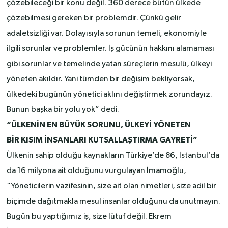
çözebileceği bir konu değil. 360 derece bütün ülkede
çözebilmesi gereken bir problemdir. Çünkü gelir
adaletsizliği var. Dolayısıyla sorunun temeli, ekonomiyle
ilgili sorunlar ve problemler. İş gücünün hakkını alamaması
gibi sorunlar ve temelinde yatan süreçlerin mesulü, ülkeyi
yöneten akıldır. Yani tümden bir değişim bekliyorsak,
ülkedeki bugünün yönetici aklını değiştirmek zorundayız.
Bunun başka bir yolu yok” dedi.
“ÜLKENİN EN BÜYÜK SORUNU, ÜLKEYİ YÖNETEN
BİR KISIM İNSANLARI KUTSALLAŞTIRMA GAYRETİ”
Ülkenin sahip olduğu kaynakların Türkiye’de 86, İstanbul’da
da 16 milyona ait olduğunu vurgulayan İmamoğlu,
“Yöneticilerin vazifesinin, size ait olan nimetleri, size adil bir
biçimde dağıtmakla mesul insanlar olduğunu da unutmayın.
Bugün bu yaptığımız iş, size lütuf değil. Ekrem