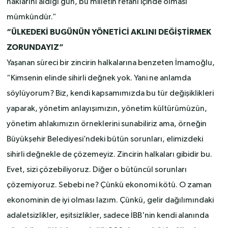
haklarını aldığı gün, bu milletin refahı içinde olması
mümkündür.”
“ÜLKEDEKİ BUGÜNÜN YÖNETİCİ AKLINI DEĞİŞTİRMEK
ZORUNDAYIZ”
Yaşanan süreci bir zincirin halkalarına benzeten İmamoğlu,
“Kimsenin elinde sihirli değnek yok. Yani ne anlamda
söylüyorum? Biz, kendi kapsamımızda bu tür değişiklikleri
yaparak, yönetim anlayışımızın, yönetim kültürümüzün,
yönetim ahlakımızın örneklerini sunabiliriz ama, örneğin
Büyükşehir Belediyesi’ndeki bütün sorunları, elimizdeki
sihirli değnekle de çözemeyiz. Zincirin halkaları gibidir bu.
Evet, sizi çözebiliyoruz. Diğer o bütüncül sorunları
çözemiyoruz. Sebebi ne? Çünkü ekonomi kötü. O zaman
ekonominin de iyi olması lazım. Çünkü, gelir dağılımındaki
adaletsizlikler, eşitsizlikler, sadece İBB'nin kendi alanında