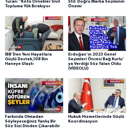
Turan: "Kötü Örnekler Sivil
Stil: Doğru Marka Seçiminin
Topluma Yük Bırakıyor
Önemi
İBB’Den Yeni Hayatlara
Erdoğan'ın 2023 Genel
Güçlü Destek,108 Bin
Seçimleri Öncesi Bağ Kurlu’
Haneye Ulaştı
ya Verdiği Söz Yalan Oldu
(VİDEOLU)
Farkında Olmadan
Hukuk Hizmetlerinde Güçlü
Söyleyeceğiniz Yanlış Bir
Koordinasyon
Söz Sizi Dinden Çıkarabilir