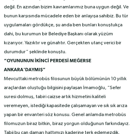
değil. En azından bizim kavramlarımız buna uygun değil. Ve
bunun karşısında mücadele eden bir anlayışa sahibiz. Bu tür
uygulamaları gördükçe, şu anda ben bunları konuştukça
dahi, bu kurumun bir Belediye Başkanı olarak yüzüm
kızarıyor. Yazıktır ve günahtır. Gerçekten utanç verici bir
durumdur” şeklinde konuştu.
“OYUNUNUN İKİNCİ PERDESİ MEĞERSE
ANKARA'DAYMIŞ”
Mevcuttaki metrobüs filosunun büyük bölümünün 10 yıllık
araçlardan oluştuğu bilgisini paylaşan İmamoğlu, “Sefer
suresi dolmuş, tabiri caizse artık hizmetini kaliteli
veremeyen, istediği kapasitede çalışamayan ve sık sık arıza
yapan bir envanteri söz konusu. Genel anlamda metrobüs
filomuzun biraz bitkin, biraz yorgun olduğunun farkındayız.
Tabii bu can damarı hattımızı kaderine terk edemezdik.