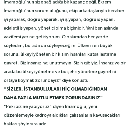
İmamoğlu'nun size sağladığı bir kazanç değil. Ekrem
İmamoğlu'nun sorumluluğunu, ekip arkadaşlarıyla beraber
iyi yaparak, doğru yaparak, iyi iş yapan, doğru iş yapan,
adaletli iş yapan, yönetici olma biçimidir. Yani ben aslında
vazifemi yerine getiriyorum. O bakımdan her yerde
söyledim, burada da söyleyeceğim: Ülkenin en büyük
sorunu, ülkeyi yöneten bir kısım insanları kutsallaştırma
gayreti. Biz insanız ha; unutmayın. Sizin gibiyiz. İnsanız ve bir
arada bu ülkeyi yönetme ve bu şehri yönetme gayretini
ortaya koymak zorundayız” diye konuştu.
“SİZLER, İSTANBULLULARI HİÇ OLMADIĞINDAN
DAHA FAZLA MUTLU ETMEK ZORUNDASINIZ”
“Peki biz ne yapıyoruz” diyen İmamoğlu, yeni
düzenlemeyle kadroya aldıkları çalışanların kavuşacakları
hakları şöyle sıraladı: