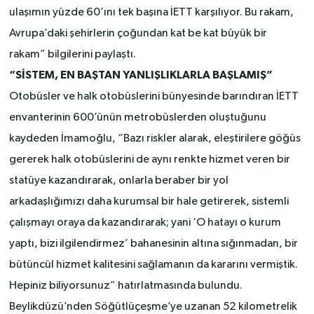
ulaşımın yüzde 60’ını tek başına İETT karşılıyor. Bu rakam,
Avrupa’daki şehirlerin çoğundan kat be kat büyük bir
rakam” bilgilerini paylaştı.
“SİSTEM, EN BAŞTAN YANLIŞLIKLARLA BAŞLAMIŞ”
Otobüsler ve halk otobüslerini bünyesinde barındıran İETT
envanterinin 600’ünün metrobüslerden oluştuğunu
kaydeden İmamoğlu, “Bazı riskler alarak, eleştirilere göğüs
gererek halk otobüslerini de aynı renkte hizmet veren bir
statüye kazandırarak, onlarla beraber bir yol
arkadaşlığımızı daha kurumsal bir hale getirerek, sistemli
çalışmayı oraya da kazandırarak; yani ‘O hatayı o kurum
yaptı, bizi ilgilendirmez’ bahanesinin altına sığınmadan, bir
bütüncül hizmet kalitesini sağlamanın da kararını vermiştik.
Hepiniz biliyorsunuz” hatırlatmasında bulundu.
Beylikdüzü’nden Söğütlüçeşme’ye uzanan 52 kilometrelik