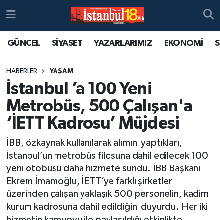
GÜNCEL
SİYASET
YAZARLARIMIZ
EKONOMİ
S
HABERLER
YAŞAM
İstanbul ’a 100 Yeni
Metrobüs, 500 Çalışan'a
‘İETT Kadrosu’ Müjdesi
İBB, özkaynak kullanılarak alımını yaptıkları,
İstanbul’un metrobüs filosuna dahil edilecek 100
yeni otobüsü daha hizmete sundu. İBB Başkanı
Ekrem İmamoğlu, İETT’ye farklı şirketler
üzerinden çalışan yaklaşık 500 personelin, kadim
kurum kadrosuna dahil edildiğini duyurdu. Her iki
hizmetin kamuoyu ile paylaşıldığı etkinlikte