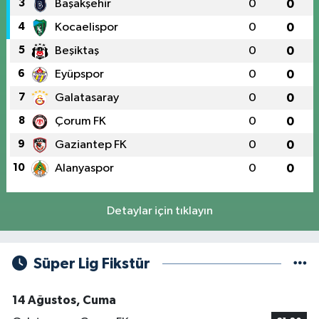
3
Başakşehir
0
0
4
Kocaelispor
0
0
5
Beşiktaş
0
0
6
Eyüpspor
0
0
7
Galatasaray
0
0
8
Çorum FK
0
0
9
Gaziantep FK
0
0
10
Alanyaspor
0
0
Detaylar için tıklayın
Süper Lig Fikstür
14 Ağustos, Cuma