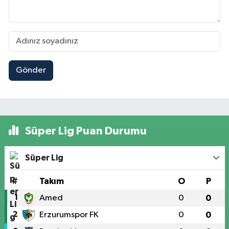
Gönder
Süper Lig Puan Durumu
Süper Lig
#
Takım
O
P
1
Amed
0
0
2
Erzurumspor FK
0
0