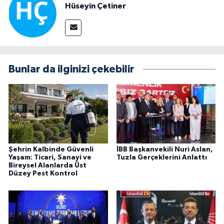
Hüseyin Çetiner
Bunlar da ilginizi çekebilir
Şehrin Kalbinde Güvenli
İBB Başkanvekili Nuri Aslan,
Yaşam: Ticari, Sanayi ve
Tuzla Gerçeklerini Anlattı
Bireysel Alanlarda Üst
Düzey Pest Kontrol