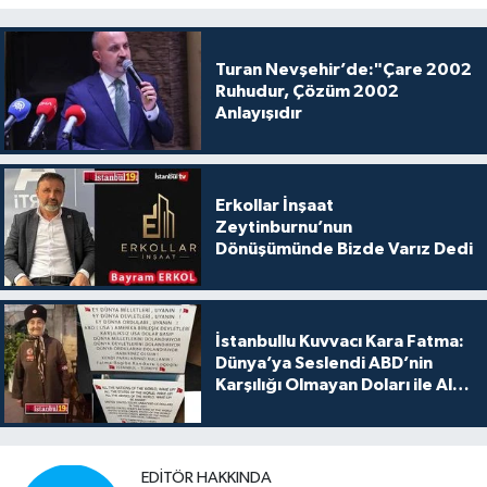
Turan Nevşehir’de:"Çare 2002
Ruhudur, Çözüm 2002
Anlayışıdır
Erkollar İnşaat
Zeytinburnu’nun
Dönüşümünde Bizde Varız Dedi
İstanbullu Kuvvacı Kara Fatma:
Dünya’ya Seslendi ABD’nin
Karşılığı Olmayan Doları ile Alış
Veriş Yapmayın Dedi
EDITÖR HAKKINDA