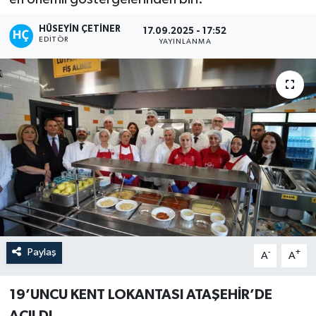
HÜSEYIN ÇETINER
17.09.2025 - 17:52
EDITÖR
YAYINLANMA
Paylaş
-
+
A
A
19’UNCU KENT LOKANTASI ATAŞEHİR’DE