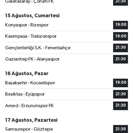
Galatasaray - Çorum FK
21:30
15 Ağustos, Cumartesi
Konyaspor - Rizespor
19:00
Kasımpaşa - Trabzonspor
19:00
Gençlerbirliği S.K. - Fenerbahçe
21:30
Gaziantep FK - Alanyaspor
21:30
16 Ağustos, Pazar
Başakşehir - Kocaelispor
19:00
Beşiktaş - Eyüpspor
21:30
Amed - Erzurumspor FK
21:30
17 Ağustos, Pazartesi
Samsunspor - Göztepe
21:30