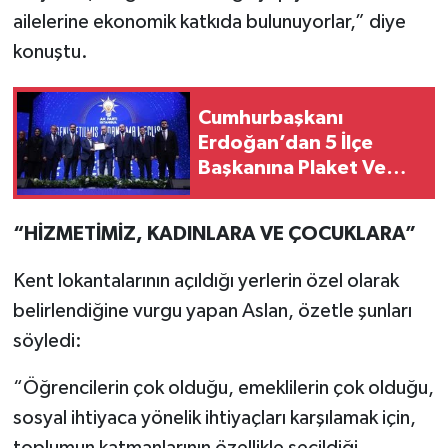
ailelerine ekonomik katkıda bulunuyorlar,” diye
konuştu.
Cumhurbaşkanı
Erdoğan’dan 5 İlçe
Başkanına Plaket Ve
Katılım Yapanlara Rozet
“HİZMETİMİZ, KADINLARA VE ÇOCUKLARA”
Kent lokantalarının açıldığı yerlerin özel olarak
belirlendiğine vurgu yapan Aslan, özetle şunları
söyledi:
“Öğrencilerin çok olduğu, emeklilerin çok olduğu,
sosyal ihtiyaca yönelik ihtiyaçları karşılamak için,