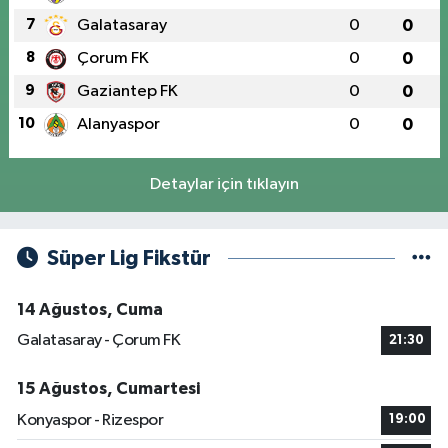
7
Galatasaray
0
0
8
Çorum FK
0
0
9
Gaziantep FK
0
0
10
Alanyaspor
0
0
Detaylar için tıklayın
Süper Lig Fikstür
14 Ağustos, Cuma
Galatasaray - Çorum FK
21:30
15 Ağustos, Cumartesi
Konyaspor - Rizespor
19:00