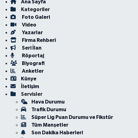
Ana Sayfa
Kategoriler
Foto Galeri
Video
Yazarlar
Firma Rehberi
Seri İlan
Röportaj
Biyografi
Anketler
Künye
İletişim
Servisler
Hava Durumu
Trafik Durumu
Süper Lig Puan Durumu ve Fikstür
Tüm Manşetler
Son Dakika Haberleri