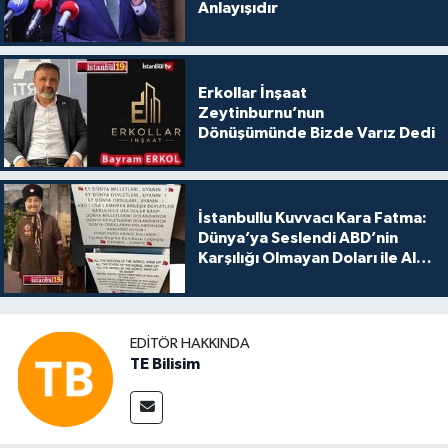
Anlayışıdır
Erkollar İnşaat
Zeytinburnu’nun
Dönüşümünde Bizde Varız Dedi
İstanbullu Kuvvacı Kara Fatma:
Dünya’ya Seslendi ABD’nin
Karşılığı Olmayan Doları ile Alış
Veriş Yapmayın Dedi
EDITÖR HAKKINDA
TE Bilisim