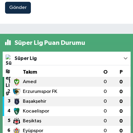
Gönder
Süper Lig Puan Durumu
Süper Lig
#
Takım
O
P
1
Amed
0
0
2
Erzurumspor FK
0
0
3
Başakşehir
0
0
4
Kocaelispor
0
0
5
Beşiktaş
0
0
6
Eyüpspor
0
0