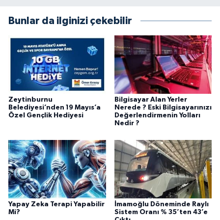
Bunlar da ilginizi çekebilir
Zeytinburnu
Bilgisayar Alan Yerler
Belediyesi’nden 19 Mayıs’a
Nerede ? Eski Bilgisayarınızı
Özel Gençlik Hediyesi
Değerlendirmenin Yolları
Nedir ?
Yapay Zeka Terapi Yapabilir
İmamoğlu Döneminde Raylı
Mi?
Sistem Oranı % 35’ten 43’e
Çıktı