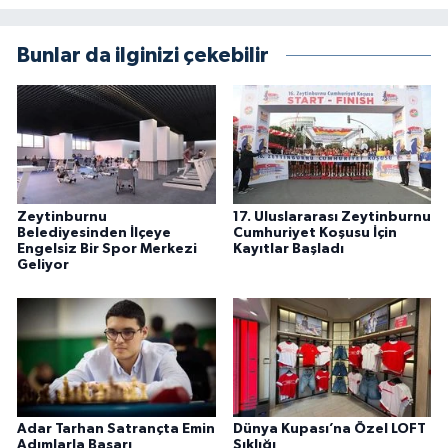
Bunlar da ilginizi çekebilir
Zeytinburnu
17. Uluslararası Zeytinburnu
Belediyesinden İlçeye
Cumhuriyet Koşusu İçin
Engelsiz Bir Spor Merkezi
Kayıtlar Başladı
Geliyor
Adar Tarhan Satrançta Emin
Dünya Kupası’na Özel LOFT
Adımlarla Başarı
Şıklığı