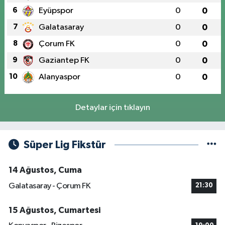
6
Eyüpspor
0
0
7
Galatasaray
0
0
8
Çorum FK
0
0
9
Gaziantep FK
0
0
10
Alanyaspor
0
0
Detaylar için tıklayın
Süper Lig Fikstür
14 Ağustos, Cuma
Galatasaray - Çorum FK
21:30
15 Ağustos, Cumartesi