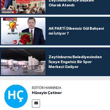
Zeytinburnu ilçe Başkanı
Olarak Atandı
AK PARTİ Dikensiz Gül Bahçesi
mi İstiyor ?
Zeytinburnu Belediyesinden
İlçeye Engelsiz Bir Spor
Merkezi Geliyor
EDITÖR HAKKINDA
Hüseyin Çetiner