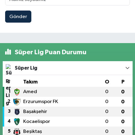
Gönder
Süper Lig Puan Durumu
Süper Lig
#
Takım
O
P
1
Amed
0
0
2
Erzurumspor FK
0
0
3
Başakşehir
0
0
4
Kocaelispor
0
0
5
Beşiktaş
0
0